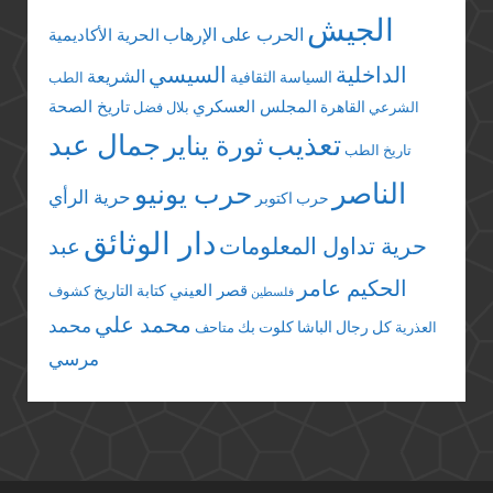
الجيش
الحرب على الإرهاب
الحرية الأكاديمية
الداخلية
السيسي
الشريعة
السياسة الثقافية
الطب
المجلس العسكري
تاريخ الصحة
القاهرة
الشرعي
بلال فضل
تعذيب
جمال عبد
ثورة يناير
تاريخ الطب
الناصر
حرب يونيو
حرية الرأي
حرب اكتوبر
دار الوثائق
حرية تداول المعلومات
عبد
الحكيم عامر
قصر العيني
كتابة التاريخ
كشوف
فلسطين
محمد علي
محمد
كل رجال الباشا
كلوت بك
العذرية
متاحف
مرسي