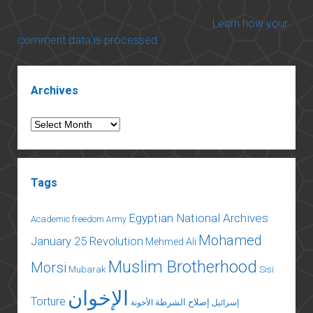
This site uses Akismet to reduce spam.
Learn how your
comment data is processed.
Sidebar
Archives
Archives
Tags
Egyptian National Archives
Academic freedom
Army
Mohamed
January 25 Revolution
Mehmed Ali
Muslim Brotherhood
Morsi
Mubarak
Sisi
الإخوان
Torture
إصلاح الشرطة
إسرائيل
الأخونة