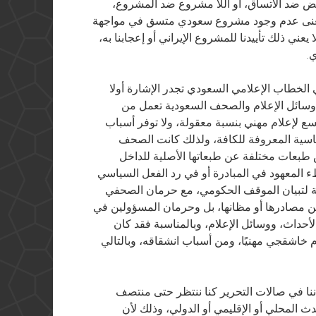
اقض ضد الاتساق، أو اللا مشروع ضد المشروع،
بمعنى عدم وجود مشروع سعودي متسق في مواجهة
عني ذلك تأييدنا للمشروع الإيراني أو إعجابنا به،
.
ي الخطاب الإعلامي السعودي تجدر الإشارة أولا
ـ STYLE، ومنها أن أقوى وسائل الإعلام والصحف السعودية تعمل من
تتسع لإعلام مهني بنسبة معقولة، ولا توفر أسباب
سياسية المعروفة للكافة، ولذلك كانت الصحف
طبعات مختلفة عن طبعاتها الأصلية للداخل
تناقضات في الـ STYLE أيضا البطء المعهود في المبادرة أو في رد الفعل السياسي
ة لتبيان الموقف الحكومي، مع حرمان الصحفي
ن مصادرها أو مظانها، بل وحرمان المسؤولين في
أحداث، ووسائل الإعلام، وبالمناسبة فقد كان
اب تفوق المرحوم خاشقجي مهنيًا، ومن أسباب انشقاقه، وبالتالي
 أننا في صالات التحرير كنا ننتظر حتى منتصف
ث المحلي أو الإقليمي أو الدولي، وذلك لأن