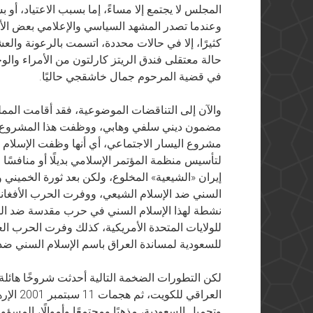
المجلس لا يجتمع إلا مساءً، إما بسبب الاعتياد، أو
وعندما تصدر المشهد السياسي والإعلامي بعض الأ
كثيرًا، إلا في حالات محددة، اتسمت بالرعونة وال
حالة معتقلى فندق الريتز كارلتون من الأمراء وال
في قضية المرحوم جمال خاشقجي حاليًا.
والآن إلى التناقضات الموضوعية، فقد أقامت المم
مضمون ديني سلفي وهابي، ووظفت هذا المشروع إق
مشروع اليسار الاجتماعي، أي أنها وظفت الإسلام
لتأسيس منظمة المؤتمر الإسلامي بديلًا أو منافسًا 
إيران «الشيعية» المخلوع، ولكن بعد ثورة الخميني 
السني ضد الإسلام الشيعي، ووفرت الحرب الأفغاني
نشطة لهذا الإسلام السني في حرب مقدسة ضد السوف
للولايات المتحدة الأمريكية، كذلك وفرت الحرب ال
للسعودية لمساندة العراق باسم الإسلام السني ضد ا
لكن التطورات الضخمة التالية أحدثت شروخًا هائلة 
العراقي 
وتحميل السعودية، مذهبًا ومجتمعًا وأموالًا، المسؤو