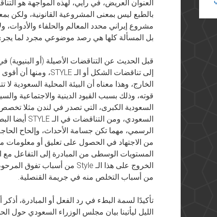
العنوان العريض، في رأيي، لهذه المواجهة هو التن
بالطبع ليس بمعنى المشروعية القانونية، ولكن 
مشروع إيراني محدد المعالم والحلفاء والأدوات، ولا ي
بل المسألة كلها هي رصد موضوعي مجرد لما يجري
قبل الحديث عن التناقضات الأصيلة (أو البنيوية) ف
إلى تناقضات الشكل أو ال
الخارج، وهذا معناه أن البيئة المحلية السعودية لا 
قوته، وذلك بسبب القيود الدينية والاجتماعية وال
السعودية الكبرى، التي تصدر في لندن مثلا تخصص 
السعودي، ومن ال
الرسمي، مهما تكن جسامة الأحداث، وإلحاح الحاج
من الاجتهاد في الحصول على تعليق أو معلومات م
المستويات الوسطى من المبادرة إلى التفاعل مع ال
الخروج على هذا الـ Style من أسب
من أسباب التخلص منه في جريمة القنصلية.
تأكيدًا لسمة البطء في رد الفعل أو المبادرة، أذكر
الليل ليأتينا بيان مجلس الوزراء السعودي حول الحد