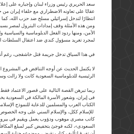
سعد الحريري رئيس وزراء لبنان وإجباره على إعلان 
عقابًا على تعاونه الاضطراري مع حلفاء إيران من خلال
انتظارًا لتدخل إسرائيلي مسلح ضد حزب الله، كما نش
ومن هذه الأمثلة وقف إمدادات البترول لمصر بسبب
الأمن، ومنها ردود الفعل الدبلوماسية والسياسية وال
لمجرد تغريد مسؤول كندي ضد اعتقال السلطات الس
في هذا السياق تدخل جريمة قتل خاشقجى، رغم أنها ا
لا يكتمل الحديث عن أوجه التناقض في المشروع الس
الرئيسية للدبلوماسية السعودية كانت ولا زالت وست
ربما تبرهن القصة التالية على قصور الاعتماد فقط ع
فى إيران، وشعور الأسرة المالكة في السعودية بخ
الكتاب العرب والمسلمين للدعاية للنموذج الإسلا
للإسلام ككل، والإسلام السني على وجه الخصوص، 
كاتب مصرى موهوب ودؤوب يعمل ويقيم فى بيروت، 
السعودى»، لكنه فوجئ بتخفيض كبير لمبلغ المكافأة ا
أن تفرغ لتأليف كتاب نقيض، موضوعه جناية السعو