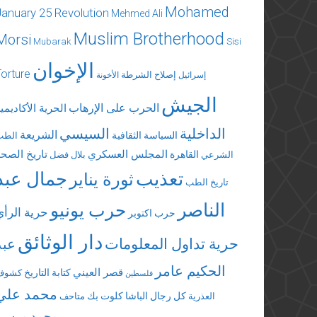
Mohamed
January 25 Revolution
Mehmed Ali
Muslim Brotherhood
Morsi
Mubarak
Sisi
الإخوان
Torture
إصلاح الشرطة
إسرائيل
الأخونة
الجيش
الحرب على الإرهاب
الحرية الأكاديمي
الداخلية
السيسي
الشريعة
السياسة الثقافية
الطب
المجلس العسكري
تاريخ الصحة
القاهرة
الشرعي
بلال فضل
تعذيب
جمال عبد
ثورة يناير
تاريخ الطب
الناصر
حرب يونيو
حرية الرأي
حرب اكتوبر
دار الوثائق
حرية تداول المعلومات
عبد
الحكيم عامر
قصر العيني
كتابة التاريخ
كشوف
فلسطين
محمد علي
كل رجال الباشا
كلوت بك
العذرية
متاحف
محمد مرسي