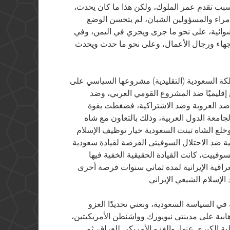
 بسبب تقدم عمر الملوك، ولكن هذا ما كان يحدث،
مراء والمسؤولين الشبان، لم يتحسن الوضع
عشوائية، على نحو ما جرى ويجري في اليمن، وفي
وجهاء ورجال الأعمال، وعلى نحو ما حدث ويحدث
لكة السعودية (التقليدية) مشروعها السياسي على
ليميًا ضد المشروع القومي العربي، وضد
 ضد العروبة وضد الاشتراكية، فضغطت بقوة
لجامعة الدول العربية، وذلك بالتعاون مع شاه
وخلع الشاه تبنت السعودية خيار توظيف الإسلام
ة ضد الاحتلال السوفيتى الفرصة لقيادة سعودية
ييت، كانت القيادة الحقيقية الخفية فيها
عراقية الإيرانية لمدة ثماني سنوات فرصة أخرى
لإسلام الشيعي الإيراني.
في السياسة السعودية، ونعني تحديدًا الغزو
للكويت، ثم هجمات 11 سبتمبر 2001 الإرهابية على مدينتي نيويورك وواشنطن الأمريكيتين،
لية الكبرى عنها، والغزو الأمريكي للعراق، ثم