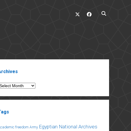
twitter
facebook
ebar
Archives
rchives
Tags
Egyptian National Archives
Academic freedom
Army