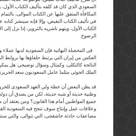
السعودي الذي كان قد كلفه بتأليف الكتاب الأول، وذ
المكافأة المتفق عليها عن الكتاب الموالى، بالتما
في تأليف الكتاب النقيض، وإلا فإنه سينشر كتابه ع
الكتاب الأول، ويتهم ناشريه بالتزوير، إذا نزل إل
الرضوخ.
فى المحصلة النهائية فإن السعودية لديها عملاء و
العكس من إيران التي يرتبط حلفاؤها بها بروابط ا
النائحة كالثكلى، وكمثال وسؤال توضيحي: هل يمكن 
الملك الحوثى مثلما عامل السعوديون سعد الحريري
قد يظن البعض أن خطة ولي العهد السعودى للخروج
وطنية حديثة أو شبه حديثة، لكن من يصدق أن دولة 
جميع المواطنين أمام هذا القانون؟ ومن يعتقد أن ما
وعلاقات عمل وإنتاج سوف تنجح فيه السعودية القبل
مضاعفات حادثة خاشقجى، التي تتوالى، والتي ستتو