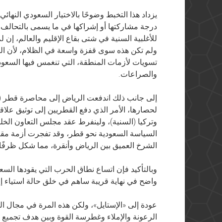
يزداد هذا التخبط وضوحًا بالاختيار السعودي النهائي
درجة مشاركتها أو إشراكها في ما يسمى بالتحالف
للأغلبية السنية في شتى بقاع الإقليم والعالم، إن لم
ولم تكن هذه سوى قفزة واسعة في الظلام، لأن ال
تسويات لأزمات المنطقة، التي تنغمس فيها السعودي
والصراعات.
إلى جانب ذلك اندفعت الرياض إلى محاصرة قطر (ال
لحصارها، الأمر الذي دفع القطريين إلى توثيق علاقت
وتركيا (السنية)، ولينفرط عقد مجلس التعاون ال
السياسة السعودية نحو قطر، وقد تفجرت أزمة مقت
الشرخ العميق بين الرياض وأنقرة، مما شكل ظرفًا 
وبالتأكيد فإن اتساع نطاق الحرب التي يقودها الس
واضح في نهاية قريبة ساهم في خلق حالة استياء إق
عودة إلى «الإستايل»، ولكن هذه المرة في مجال السي
الرعونة والإملاء وغطرسة القوة وبين هدف تجميع الأ