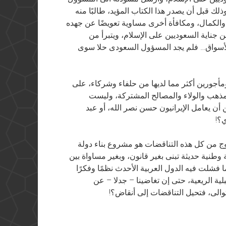
لك قبل أن يصدر هذا الكتاب المؤيد، طالبًا منه
م والكمال، ومكافأة أخرى مساوية تعويضًا عن جهده
ن جناية السعوديين على الإسلام، ويتبرأ من
ى الأسواق… فلم يجد المسؤول السعودى حلا سوى
مأجورين أكثر مما لديها من حلفاء وشركاء، على
لمذهب والولاء والمصالح المشتركة، وليست
أن يعامل الإيرانيون حسن نصر الله، أو عبد
؟!
 من كل هذه التناقضات هو مشروع بناء دولة
وطنية حديثة تبنى بغير قانون، وبغير مساواة بين
 فشلت فيه الدول العربية الأحدث نظمًا وفكرًا
ية الريعية، حتى إن تغاضينا – جدلا – عن
الى، فتحيل التناقضات إلى أنقاض؟!