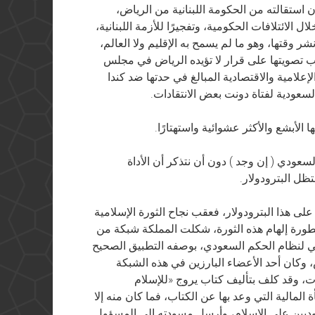
استقالته من الحكومة اللبنانية من الرياض،
 الائتلافات الحكومية، وتفجيرًا للأزمة اللبنانية،
ر وقتها، وهو ما لم يسمح به الإقليم ولا العالم،
 تصويتها على قرار لا تؤيده الرياض في مجلس
إعلامية والاقتصادية المبالغ في حدتها ضد كندا
عودية لفتاة دونت بعض الانتقادات.
لأبشع والأكثر عشوائية واستهتارًا.
عودي ( إن وجد ) دون أن نتذكر أن الأداة
ظل البترودولار.
لى هذا البترودولار، فعقب نجاح الثورة الإسلامية
طورة إلهام هذه الثورة، شكلت المملكة شبكة من
مي لنظام الحكم السعودي، بوصفه التطبيق الصحيح
وكان أحد الأعضاء البارزين في هذه الشبكة
وقد كلف بتأليف كتاب يروج «للإسلام
لمالية التي وعد بها عن الكتاب، فما كان منه إلا
ديين على الإسلام، وأرسل مسودته الى المسؤول