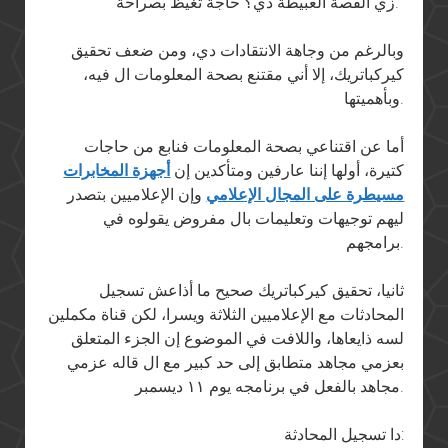
زي القصة العبيطة دي؟ حاجة تغيظ بصراحة.”
وبالرغم من وجاهة الانتقادات دي، ومن ضعف تحقيق
كيركباتريك، إلا أني مقتنع بصحة المعلومات ال فيه،
وبأهميتها.
أما عن اقتناعي بصحة المعلومات فنابع من حاجات
كتيرة، أولها إننا عارفين ومتأكدين إن
أجهزة المخابرات
مسيطرة على المجال الإعلامي
وإن الإعلاميين بتصدر
ليهم توجيهات وتعليمات بال مفروض يقولوه في
برامجهم.
ثانيا، تحقيق كيركباتريك صحيح ما أذاعش تسجيل
المحادثات مع الإعلاميين الثلاثة ويسرا، لكن قناة مكملين
لسه ذايعاها، واللافت في الموضوع إن الجزء المتعلق
بعزمي مجاهد متطابق إلى حد كبير مع ال قاله عزمي
مجاهد بالفعل في برنامجه يوم ١١ ديسمبر.
دا تسجيل المحادثة: