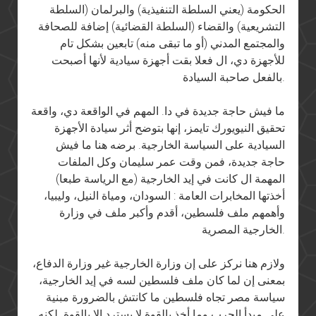
الحكومة (يعني السلطة التنفيذية) والبرلمان (السلطة
التشريعية) والقضاء (السلطة القضائية) إضافة للصحافة
والمجتمع المدني (أو ما تبقى منه) تابعين بشكل تام
للأجهزة دي، ال فعلا بقت أجهزة سيادية لأنها أصبحت
بالفعل صاحبة السيادة.
ما فيش حاجة جديدة في دا. المهم في الواقعة دي، واقعة
تحقيق النيويورك تايمز، إنها بتوضح أثر سيادة الأجهزة
السيادية على السياسة الخارجية. برضه هنا ما فيش
حاجة جديدة، فمن وقت عمر سليمان وكل الملفات
المهمة ال كانت في إيد الخارجية (مع الرياسة طبعا)
أخذتها المخابرات العامة : السودان، ومياة النيل، وليبيا،
وأهمهم ملف فلسطين، أقدم وأكبر ملف في وزارة
الخارجية المصرية.
ولازم هنا نركز على إن وزارة الخارجية غير وزارة الدفاع،
بمعنى إن لما كان ملف فلسطين لسه في إيد الخارجية،
سياسة مصر تجاه فلسطين ما كانتش بالضرورة مبنية
على مبدأ الحرب وما أخذ بالقوة لا يسترد إلا بالقوة. لكنه