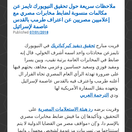
ملاحظات سريعة حول تحقيق النيويورك تايمز عن
مكالمات منسوبة لضابط مخابرات مصري مع
إعلاميين مصريين عن اعتراف طرمب بالقدس
عاصمة لإسرائيل
Published
07/01/2018
قريت مبارح
تحقيق ديفيد كيركباتريك
في النيويورك
تايمزعن محادثات واحد اسمه أشرف الخولي، قال إنه
ضابط في المخابرات العامة برتبة نقيب، وبين يسرا
ومفيد فوزي وسعيد حساسين وعزمي مجاهد، يحثهم فيها
على ضرورة تهدئة الرأي العام المصري تجاه القرار ال
أعلنه طرمب واعترف فيه بالقدس عاصمة لإسرائيل
وتعهده بنقل السفارة الأمريكية لها.
:
ودي
الترجمة العربي
وقريت برضه
رد هيئة الاستعلامات المصرية
على
التحقيق، وتأكيدها إن ما فيش ضابط مخابرات مصري
بالإسم دا، و”إن «مواقف مصر من القضايا الدولية لا يتم
استنتاجها من تسريبات مزعومة لشخص مجهول، وإنما