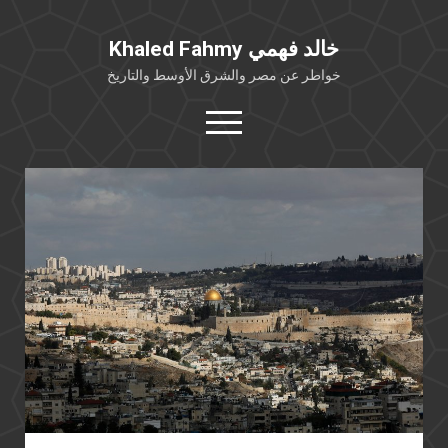
Khaled Fahmy خالد فهمي
خواطر عن مصر والشرق الأوسط والتاريخ
open
menu
twitter
facebook
خلفية شخصية
كتابات أكاديمية
مقالات صحافية
بوستات من فيسبوك
مقابلات في الإعلام
Languages