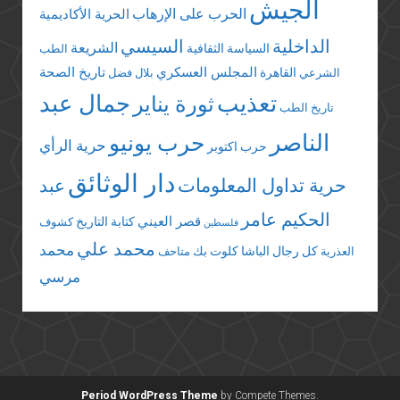
الجيش
الحرب على الإرهاب
الحرية الأكاديمية
الداخلية
السيسي
الشريعة
السياسة الثقافية
الطب
المجلس العسكري
تاريخ الصحة
القاهرة
الشرعي
بلال فضل
تعذيب
جمال عبد
ثورة يناير
تاريخ الطب
الناصر
حرب يونيو
حرية الرأي
حرب اكتوبر
دار الوثائق
حرية تداول المعلومات
عبد
الحكيم عامر
قصر العيني
كتابة التاريخ
كشوف
فلسطين
محمد علي
محمد
كل رجال الباشا
كلوت بك
العذرية
متاحف
مرسي
Period WordPress Theme
by Compete Themes.