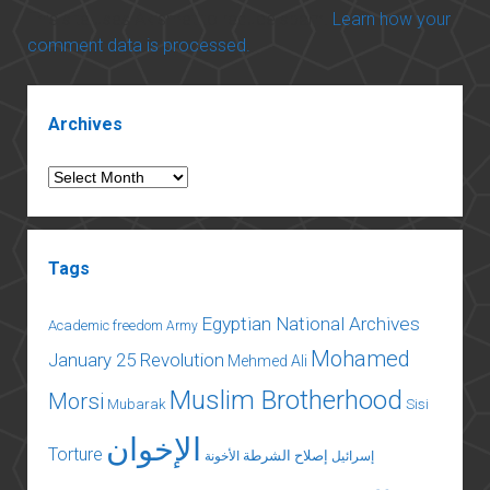
This site uses Akismet to reduce spam.
Learn how your
comment data is processed.
Sidebar
Archives
Archives
Tags
Egyptian National Archives
Academic freedom
Army
Mohamed
January 25 Revolution
Mehmed Ali
Muslim Brotherhood
Morsi
Mubarak
Sisi
الإخوان
Torture
إصلاح الشرطة
إسرائيل
الأخونة