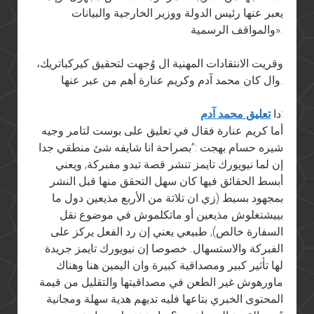
يعبر عنها رئيس الدولة ووزير الخارجية والبيانات
والمواقف الرسمية».
وقريت الانتقادات المهنية ال وُجهت لتحقيق كيركباتريك،
وال كان محمد آدم وكريم عنارة أهم من عبر عنها.
:
دا
تعليق محمد آدم
أما كريم عنارة فقال في تعليق على بوست لتامر وجيه
شيره حسام بهجت :”بصراحة انا شايفه شئ منطقي جدا
إن لما نيويورك تايمز تنشر قصة تبدو مفبركة, ويعني
أبسط الحقائق فيها كان سهل التحقق منها قبل النشر
بمجهود بسيط (زي ان تلاتة من الأربع مذيعين دول ما
بييشتغلوش مذيعين أو ماتكلموش في موضوع نقل
السفارة خالص), طبيعي يعني إن رد الفعل يركز على
الفبركة والاستسهال. خصوصا إن نيويورك تايمز جريدة
لها تأثير كبير ومصداقية كبيرة وان اليمين هنا وهناك
ماورهوش غير الطعن في مصداقيتها والتقليل من قيمة
المحتوى الخبري بتاعها فليه تديهم هدية سهلة ومجانية