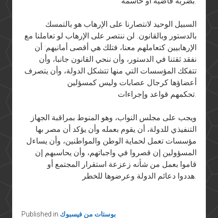
بضربة قاضية أو حاسمة.
السبيل الوحيد لانتصارنا على الإرهاب هو بالتمسك
بالدستور وبالقانون. لن ننتصر على الإرهاب لو تعاملنا مع
الإرهابيين كتعاملهم معنا، فتلك هي أقصى أمانيهم: أن
نفقد ثقتنا في الدستور، وأن ننحي القانون جانبا، وأن
تتفكك المؤسسات التي منها تتشكل الدولة، وأن يتصرف
أعضاؤها كرجال عصابات وليس كمسؤلين
تحكمهم قواعد وإجراءات.
ويجب على مجلس النواب، وهو المنوط بمراقبة الجهاز
التنفيذي للدولة، أن يقوم بعمله وأن يؤكد أن مصر بها
مؤسسات تعمل لحماية الوطن والمواطنين، وأن يساءل
المسؤولين إن قصروا في واجباتهم، وأن يحاسبهم إن
قاموا بعمل من شأنه زعزعة استقرار المجتمع أو
هددوا دعائم الدولة وعرضوها للخطر.
بوستات من فيسبوك
Published in