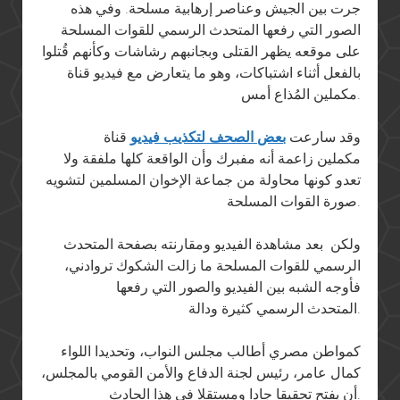
جرت بين الجيش وعناصر إرهابية مسلحة. وفي هذه
الصور التي رفعها المتحدث الرسمي للقوات المسلحة
على موقعه يظهر القتلى وبجانبهم رشاشات وكأنهم قُتلوا
بالفعل أثناء اشتباكات، وهو ما يتعارض مع فيديو قناة
مكملين المُذاع أمس.
وقد سارعت
بعض الصحف لتكذيب فيديو
قناة
مكملين زاعمة أنه مفبرك وأن الواقعة كلها ملفقة ولا
تعدو كونها محاولة من جماعة الإخوان المسلمين لتشويه
صورة القوات المسلحة.
ولكن بعد مشاهدة الفيديو ومقارنته بصفحة المتحدث
الرسمي للقوات المسلحة ما زالت الشكوك تروادني،
فأوجه الشبه بين الفيديو والصور التي رفعها
المتحدث الرسمي كثيرة ودالة.
كمواطن مصري أطالب مجلس النواب، وتحديدا اللواء
كمال عامر، رئيس لجنة الدفاع والأمن القومي بالمجلس،
أن يفتح تحقيقا جادا ومستقلا في هذا الحادث.