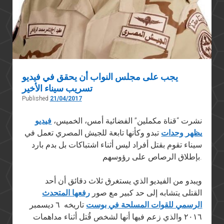
يجب على مجلس النواب أن يحقق في فيديو
تسريب سيناء الأخير
Published
21/04/2017
نشرت “قناة مكملين” الفضائية أمس، الخميس،
فيديو
يظهر وحدات
تبدو وكأنها تابعة للجيش المصري تعمل في
سيناء تقوم بقتل أفراد ليس أثناء اشتباكات بل بدم بارد
بإطلاق الرصاص على رؤوسهم.
ويبدو من الفيديو الذي يستغرق ثلاث دقائق أن أحد
القتلى يتشابه إلى حد كبير مع صور
رفعها المتحدث
الرسمي للقوات المسلحة في بوست
تاريخه ٦ ديسمبر
٢٠١٦ والذي زعم فيها أنها لشخص قُتل أثناء مداهمات