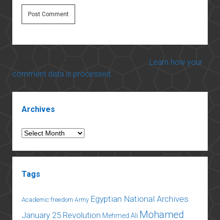
This site uses Akismet to reduce spam.
Learn how your
comment data is processed.
Sidebar
Archives
Archives
Tags
Egyptian National Archives
Academic freedom
Army
Mohamed
January 25 Revolution
Mehmed Ali