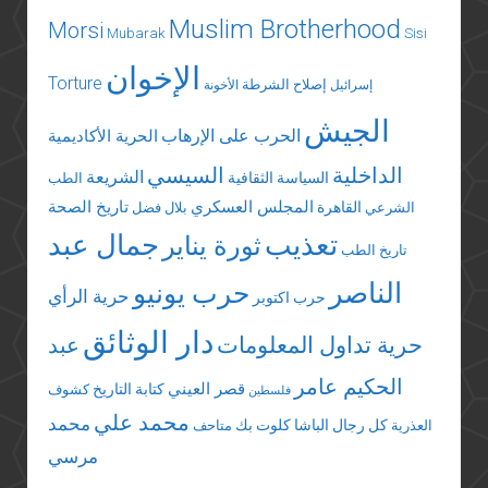
Muslim Brotherhood
Morsi
Mubarak
Sisi
الإخوان
Torture
إصلاح الشرطة
إسرائيل
الأخونة
الجيش
الحرب على الإرهاب
الحرية الأكاديمية
الداخلية
السيسي
الشريعة
السياسة الثقافية
الطب
المجلس العسكري
تاريخ الصحة
القاهرة
الشرعي
بلال فضل
تعذيب
جمال عبد
ثورة يناير
تاريخ الطب
الناصر
حرب يونيو
حرية الرأي
حرب اكتوبر
دار الوثائق
حرية تداول المعلومات
عبد
الحكيم عامر
قصر العيني
كتابة التاريخ
كشوف
فلسطين
محمد علي
محمد
كل رجال الباشا
كلوت بك
العذرية
متاحف
مرسي