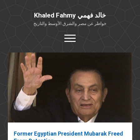
Khaled Fahmy خالد فهمي
خواطر عن مصر والشرق الأوسط والتاريخ
open
menu
twitter
facebook
خلفية شخصية
كتابات أكاديمية
مقالات صحافية
بوستات من فيسبوك
مقابلات في الإعلام
Languages
Former Egyptian President Mubarak Freed