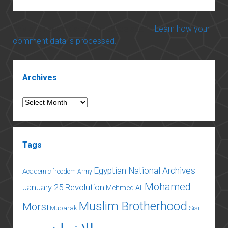
This site uses Akismet to reduce spam.
Learn how your
comment data is processed.
Sidebar
Archives
Archives
Tags
Egyptian National Archives
Academic freedom
Army
Mohamed
January 25 Revolution
Mehmed Ali
Muslim Brotherhood
Morsi
Mubarak
Sisi