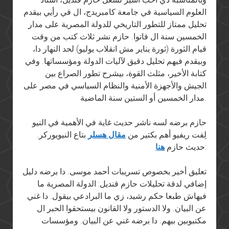
العلوم السياسية في جامعة كامبريدج، ال في رأيي بيقدم
تحليل ممتاز للتطور التاريخي للدولة المصرية على مدار
الخمسين سنة ال فاتوا. حازم نشر ثلاث كتب من وقت
قيام الثورة (ثورة يناير مش انقلاب يوليو) لحد النهار دا،
وبيقدم فيهم تحليل دقيق لآليات الدولة ومؤسساتها. وفي
كتابة الأخير، مثلث القوة، بيشرح تطور الصراع بين
الجيش والأجهزة الأمنية والنظام السياسي في مصر على
مدار الخمسين أو الستين سنة الماضية.
حازم برضه لسه ناشر حديث غاية في الأهمية في النيو
لِفت ريفيو أهم بكتير من
مقال هسلر
بتاع النيويوركر.
:
حديث حازم
هنا
تعليق أخير بخصوص تسريبات أحمد موسى. دا برضه دليل
إضافي لدقة تحليلات حازم قنديل: الدولة المصرية ما
فيهاش طبعا حكم رشيد، زي ما البرادعي بيقول. دا غني
عن البيان. ولا الدستور ولا القانون بيستحقوا الحبر ال
مكتبوبين بيهم. دا برضه غني عن البيان. ومؤسسات