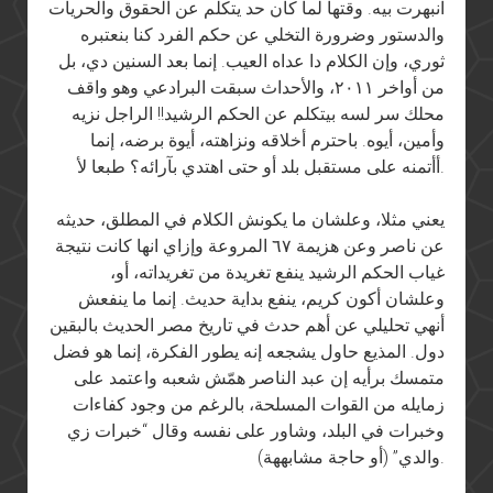
انبهرت بيه. وقتها لما كان حد يتكلم عن الحقوق والحريات
والدستور وضرورة التخلي عن حكم الفرد كنا بنعتبره
ثوري، وإن الكلام دا عداه العيب. إنما بعد السنين دي، بل
من أواخر ٢٠١١، والأحداث سبقت البرادعي وهو واقف
محلك سر لسه بيتكلم عن الحكم الرشيد!! الراجل نزيه
وأمين، أيوه. باحترم أخلاقه ونزاهته، أيوة برضه، إنما
أأتمنه على مستقبل بلد أو حتى اهتدي بآرائه؟ طبعا لأ.
يعني مثلا، وعلشان ما يكونش الكلام في المطلق، حديثه
عن ناصر وعن هزيمة ٦٧ المروعة وإزاي انها كانت نتيجة
غياب الحكم الرشيد ينفع تغريدة من تغريداته، أو،
وعلشان أكون كريم، ينفع بداية حديث. إنما ما ينفعش
أنهي تحليلي عن أهم حدث في تاريخ مصر الحديث بالبقين
دول. المذيع حاول يشجعه إنه يطور الفكرة، إنما هو فضل
متمسك برأيه إن عبد الناصر همّش شعبه واعتمد على
زمايله من القوات المسلحة، بالرغم من وجود كفاءات
وخبرات في البلد، وشاور على نفسه وقال “خبرات زي
والدي” (أو حاجة مشابههة).