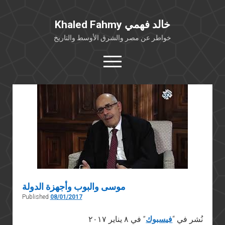
Khaled Fahmy خالد فهمي
خواطر عن مصر والشرق الأوسط والتاريخ
open
menu
twitter
facebook
خلفية شخصية
كتابات أكاديمية
مقالات صحافية
بوستات من فيسبوك
مقابلات في الإعلام
موسى والبوب وأجهزة الدولة
Languages
Published
08/01/2017
نُشر في “
فيسبوك
” في ٨ يناير ٢٠١٧