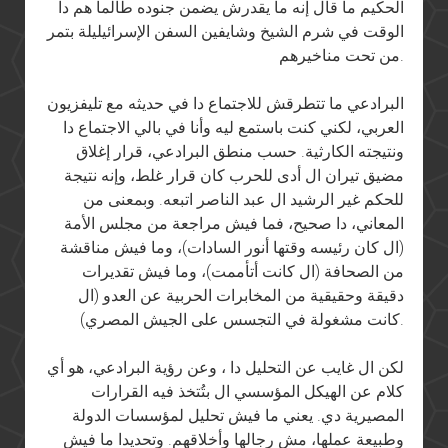
الحكيم ما قال إنه ما يقدرش يضمن جنوده طالما هم دا
الوقت في شرم الشيخ وشايفين السفن الإسرائيليلة بتمر
من تحت مناخيرهم.
البرادعي ما تتطرقش للاجتماع دا في حديثه مع تليفزيون
العربي، لكني كنت باستمع ليه وأنا في بالي الاجتماع دا
ونتيجته الكارثية. حسب منطق البرادعي، قرار إغلاق
مضيق تيران ال أدى للحرب كان قرار غلط، وإنه نتيجة
للحكم غير الرشيد ال عبد الناصر اتبعه. وبمعنى من
المعاني، دا صحيح، فما فيش مراجعة من مجلس الأمة
(ال كان رئيسه وقتها أنور السادات)، وما فيش مناقشة
من الصحافة (ال كانت أتأممت)، وما فيش تقديرات
دقيقة وحقيقية من المخابرات الحربية عن العدو (ال
كانت مشغولة في التجسس على الجيش المصري).
لكن ال غايب عن التحليل دا ، وعن رؤية البرادعي، هو أي
كلام عن الهيكل المؤسسي ال بتُتخذ فيه القرارات
المصيرية دي. يعني ما فيش تحليل لمؤسسات الدولة
وطبيعة عملها، مش رجالها وأخلاقهم. وتحديدا ما فيش