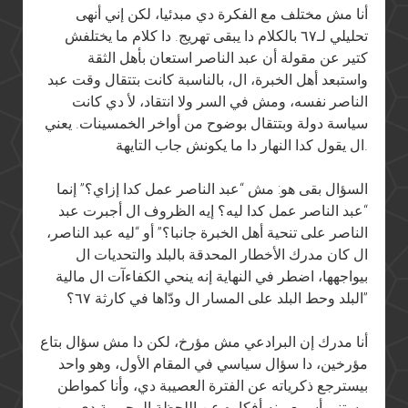
أنا مش مختلف مع الفكرة دي مبدئيا، لكن إني أنهى
تحليلي لـ٦٧ بالكلام دا يبقى تهريج. دا كلام ما يختلفش
كتير عن مقولة أن عبد الناصر استعان بأهل الثقة
واستبعد أهل الخبرة، ال، بالناسبة كانت بتتقال وقت عبد
الناصر نفسه، ومش في السر ولا انتقاد، لأ دي كانت
سياسة دولة وبتتقال بوضوح من أواخر الخمسينات. يعني
ال يقول كدا النهار دا ما يكونش جاب التايهة.
السؤال بقى هو: مش “عبد الناصر عمل كدا إزاي؟” إنما
“عبد الناصر عمل كدا ليه؟ إيه الظروف ال أجبرت عبد
الناصر على تنحية أهل الخبرة جانبا؟” أو “ليه عبد الناصر،
ال كان مدرك الأخطار المحدقة بالبلد والتحديات ال
بيواجهها، اضطر في النهاية إنه ينحي الكفاءآت ال مالية
البلد وحط البلد على المسار ال ودّاها في كارثة ٦٧؟”
أنا مدرك إن البرادعي مش مؤرخ، لكن دا مش سؤال بتاع
مؤرخين، دا سؤال سياسي في المقام الأول، وهو واحد
بيسترجع ذكرياته عن الفترة العصيبة دي، وأنا كمواطن
مستني أسمع منه أفكاره عن اللحظة المحورية دي من