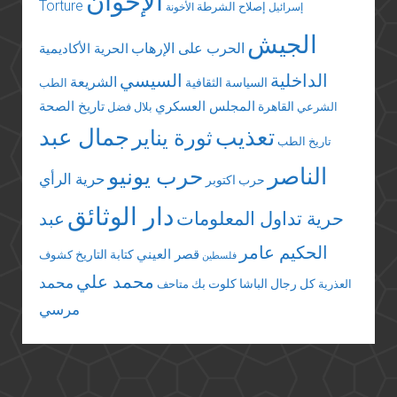
الإخوان
Torture
إصلاح الشرطة
إسرائيل
الأخونة
الجيش
الحرب على الإرهاب
الحرية الأكاديمية
الداخلية
السيسي
الشريعة
السياسة الثقافية
الطب
المجلس العسكري
تاريخ الصحة
القاهرة
الشرعي
بلال فضل
تعذيب
جمال عبد
ثورة يناير
تاريخ الطب
الناصر
حرب يونيو
حرية الرأي
حرب اكتوبر
دار الوثائق
حرية تداول المعلومات
عبد
الحكيم عامر
قصر العيني
كتابة التاريخ
كشوف
فلسطين
محمد علي
محمد
كل رجال الباشا
كلوت بك
العذرية
متاحف
مرسي