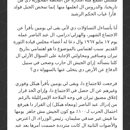
تاريخنا، والدروس ال اتعلمها منها. إنما تمخض الجبل فولد
فأرا: غياب الحكم الرشيد.
أنا بأتساءل التساؤلات دي لأني بقى لي يومين بأقرأ عن
الاجتماع الشهير، والهزلي/درامي، ال عبد الناصر عمله
يوم ١٧ مايو ١٩٦٧ وال دعا له أعضاء مجلس قيادة الثورة
القديم. سبب اهتمامي بالموضوع دا هو اهتمامي بتاريخ
تيران وصنافير ومحاولتي الإجابة على السؤال الأزلي ال
كلنا بنسأله: إزاي الجيش ال حارب وضحى في سبيل
الدفاع عن الأرض دي يتخلى عنها بالسهولة دي؟
فرجعت للاجتماع دا، وبقى لي يومين بأقرأ هيكل وفوزي
وغيرهم عن ال حصل في الاجتماع دا، وإزاي اتُخذ قرار
إغلاق مضيق تيران في وجه الملاحة الإسرائليلة بالرغم
من إدراك عبد الناصر (ومعاه هيكل) إن القرار دا هيرفع
احتمال الحرب لـ١٠٠٪ مع كون الجيش مش جاهز. يومها
ما فيش غير صدقي سليمان، رئيس الوزراء، ال اعترض.
والأصوات التانية ال كانت مترددة حسمت أمرها بعد عبد