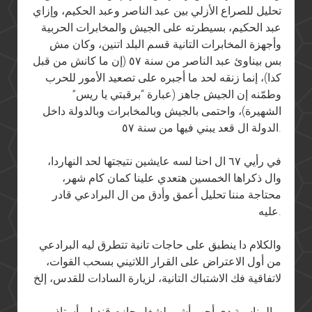
تحليل للصراع الأزلي بين عبد الناصر وعبد الحكيم، وإزاي
عبد الحكيم، بسيطرته على الجيش والمخابرات الحربية
وأجهزة المخابرات التانية قسم البلد اتنين، وكان مش
بس بيناوئ عبد الناصر من سنة ٥٧ (إن ما كانش من قبل
كدا)، إنما زنقه لحد ما أجبره على تصعيد الأمور للحرب
وطمّنه إن الجيش جاهز (عبارة “برقبتي يا ريس”
الشهيرة)، واحتمى بالجيش وبالمخابرات وبالدولة داخل
الدولة ال قعد يبني فيها من سنة ٥٧.
في رأيي ٦٧ ال احنا لسه عايشين نتيجتها لحد النهاردا،
وال ذكراها الخمسين هتعدي علينا كمان كام شهر،
محتاجة مننا تحليل أعمق وأدق من ال البرادعي قادر
عليه.
والكلام دا ينطبق على حاجات تانية تتطرق ليه البرادعي
من أول الاعتراض على القرار اللاتيني بسحب القوات،
لاتفاقية فك الاشتباك التانية، لزيارة السادات للقدس، إلخ
وبالمناسبة دي أحب أشير لشغل حازم قنديل، أستاذ