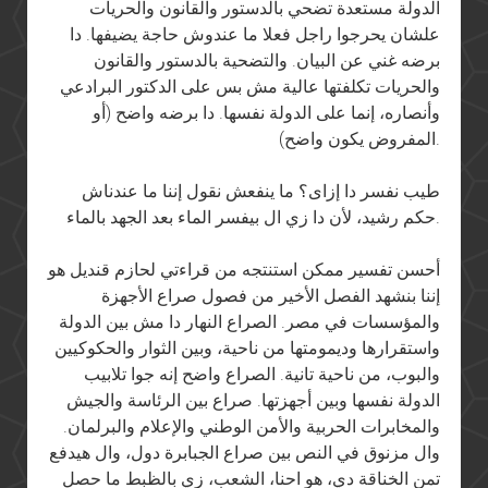
الدولة مستعدة تضحي بالدستور والقانون والحريات
علشان يحرجوا راجل فعلا ما عندوش حاجة يضيفها. دا
برضه غني عن البيان. والتضحية بالدستور والقانون
والحريات تكلفتها عالية مش بس على الدكتور البرادعي
وأنصاره، إنما على الدولة نفسها. دا برضه واضح (أو
المفروض يكون واضح).
طيب نفسر دا إزاى؟ ما ينفعش نقول إننا ما عندناش
حكم رشيد، لأن دا زي ال بيفسر الماء بعد الجهد بالماء.
أحسن تفسير ممكن استنتجه من قراءتي لحازم قنديل هو
إننا بنشهد الفصل الأخير من فصول صراع الأجهزة
والمؤسسات في مصر. الصراع النهار دا مش بين الدولة
واستقرارها وديمومتها من ناحية، وبين الثوار والحكوكيين
والبوب، من ناحية تانية. الصراع واضح إنه جوا تلابيب
الدولة نفسها وبين أجهزتها. صراع بين الرئاسة والجيش
والمخابرات الحربية والأمن الوطني والإعلام والبرلمان.
وال مزنوق في النص بين صراع الجبابرة دول، وال هيدفع
تمن الخناقة دي، هو احنا، الشعب، زي بالظبط ما حصل