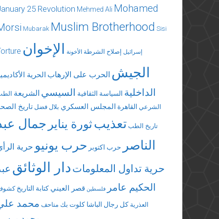
Mohamed
January 25 Revolution
Mehmed Ali
Muslim Brotherhood
Morsi
Mubarak
Sisi
الإخوان
Torture
إصلاح الشرطة
إسرائيل
الأخونة
الجيش
الحرب على الإرهاب
الحرية الأكاديمي
الداخلية
السيسي
الشريعة
السياسة الثقافية
الطب
المجلس العسكري
تاريخ الصحة
القاهرة
الشرعي
بلال فضل
تعذيب
جمال عبد
ثورة يناير
تاريخ الطب
الناصر
حرب يونيو
حرية الرأي
حرب اكتوبر
دار الوثائق
حرية تداول المعلومات
عبد
الحكيم عامر
قصر العيني
كتابة التاريخ
كشوف
فلسطين
محمد علي
كل رجال الباشا
كلوت بك
العذرية
متاحف
محمد مرسي