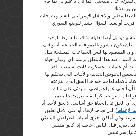
 الفيديو الذي نشرته على صفحتي. كما أني لا علم لي بما قام
 له بفلسطين والاحتلال الإسرائيلي. الفيديو به إجابة
ريب أو بعيد. السؤال يشير للوضع السوري
ستشهادية بل أيضا تعليله لذلك. فالشرط الوحيد
يجب أن يكون مشروطا بموافقة الجماعة. أنا واقف
ة، وأن المقصود بها ليس الجماعات المسلحة مثل
 المبدأ، ضد هذا المنطق برمته، أي ارتهان حياة
كانت أم علمانية، عسكرية كانت أم مدنية. لقد
يس الجيوش الحديثة والآليات التي تتحكم بها
ا بأكمله أهاجم فيه هذا الحق الذي انتزعته
ا أن أتخلى عن اعتراضي المبدئي على تملك
رى أن الحق في الحياة حق أساسي لا يحق لأحد، أيا
 الإعدام”
التي تجاهد لإلغاء أو على الأقل تعليق
موعة وفي أماكن أخرى أسباب اعتراضي المبدئي
أقبل تبرير قتل الناس، خاصة إذا كانوا مدنيين