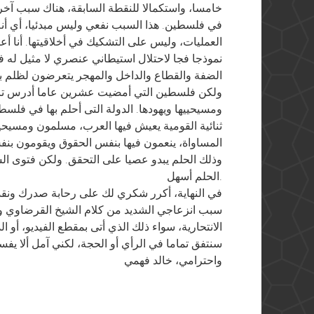
خامسا، واستكمالا للنقطة السابقة، هناك سبب آخر
في فلسطين. هذا السبب نفعي وليس مبدئيا، أي أنه
العمليات، وليس على التشكيك في أخلاقيتها. أنا أ
نموذجا فجا لاحتلال استيطاني عنصري لا مثيل له 
الضفة والقطاع والداخل والمهجر يتعرضون لظلم بي
ولكن فلسطين التي أمضيت عشرين عاما أدرس تاريخ
ومسيحييها ويهودها. الدولة التى أحلم بها في فلسطي
ثنائية القومية يعيش فيها العرب، مسلمون ومسيحيو
المساواة، ينعمون فيها بنفس الحقوق ويقومون بنفس 
وذلك الحلم يبدو عصيا على التحقق. ولكن فتوى الش
الحلم أسهل.
في النهاية، أكرر شكري لك على رحابة صدرك ونقد
سبب انزعاجي الشديد من كلام الشيخ القرضاوي وا
الانتحارية، سواء ذلك الذي أتى بمقطع الفيديو، أو ال
سنتفق تماما في الرأي أو الحجة، لكني آمل ألا يفسد
واحترامي، خالد فهمي