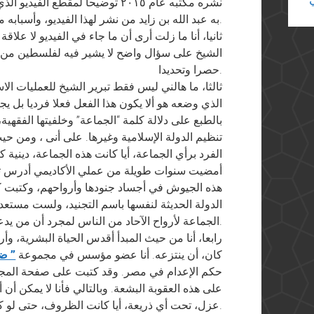
نشره مكتبه عام ٢٠١٥ توضيحا لمقطع
به عبد الله بن زايد من نشر لهذا الفيديو، وأسبابه من وراء ذلك.
ثانيا، أنا ما زلت أرى أن ما جاء في الفيديو لا علاقة
الشيخ على سؤال واضح لا يشير فيه لفلسطين من ق
حصرا وتحديدا.
ثالثا، ما هالني ليس فقط تبرير الشيخ للعمليات الا
الذي وضعه هو ألا يكون هذا الفعل فعلا فرديا بل 
بالطبع على دلالة كلمة “الجماعة” وخلفيتها الفقهي
تنظيم الدولة الإسلامية وغيرها. على أنى ، ومن حيث
الفرد برأي الجماعة، أيا كانت هذه الجماعة، دينية 
أمضيت سنوات طويلة من عملي الأكاديمي أدرس تأس
هذه الجيوش في أجساد جنودها وأرواحهم، وكتبت كتاب
الدولة الحديثة لنفسها باسم التجنيد، ولست مستعد
الجماعة لأرواح الآحاد من الناس لمجرد أن من يدعو لذلك ليس عسكريا بقبعة بل شيخا معمما.
رابعا، أنا من حيث المبدأ أقدس الحياة البشرية، وأ
كان، أن ينتزعه. أنا عضو مؤسس في مجموعة
” ضد
حكم الإعدام في مصر. وقد كتبت على صفحة المج
على هذه العقوبة البشعة. وبالتالي فأنا لا يمكن أن 
عزل، تحت أي ذريعة، أيا كانت الظروف، حتى لو كانوا إسرائيليين.