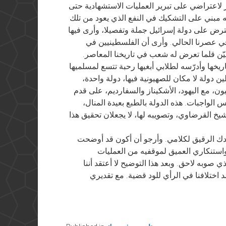
 لاعتراضي على تبرير العمليات الاستشهادية حتى
 مبني على التشكيك في النفع الذي يعود من تلك
عترض على دولة إسرائيل جملة وتفصيلا، وأرى فيها
في عصرنا الحالي. وأرى أن الفلسطينيين في
ّن قلما تعرض له شعب في تاريخنا المعاصر.
ها وأدرّسه لطلابي أبغيها رحبة تتسع لمسلميها
ن دولة لا مكان للصهيونية فيها، دولة واحدة،
ن، مع اليهود، الأشكيناز والسفارديم، على قدم
الواجبات. هذه الدولة بالطبع بعيدة المنال،
يخ القرضاوي، وتصويبه لها، لا يجعلان تحقيق هذا
ك الرقيق لكلامي. وأرجو أن أكون قد أوضحت
ستنكاري العميق لموقفيه من العمليات
ذي صوبه لاحق. وبعد هذا التوضيح لا أعتقد أننا
 اختلافنا في الرأي للود قضية. مع تقديري