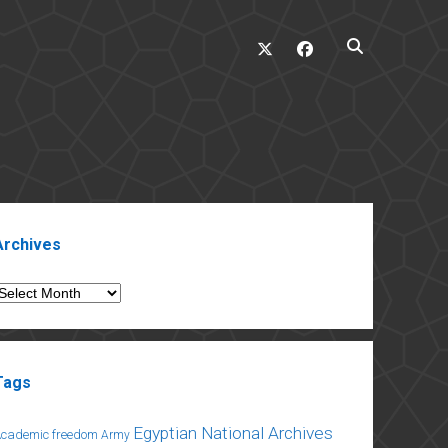
twitter
facebook
ebar
Archives
rchives
Tags
Egyptian National Archives
Academic freedom
Army