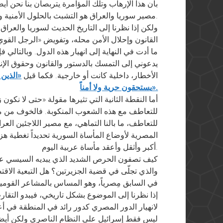
بأن هذا الإرهاب وتلك المؤامرة يتربصان بنا نحن أيض
مصير سوريا والعراق هو التشبث بالحلول الأمنية وتنحية القانون والدستور جانباً.
ولكن إذا نظرنا إلى التاريخ الحديث لسوريا والعراق
القانون وإحلال الأمن محله، وتفويض «الرجل الق
ما أدت في النهاية إلى انهيار هذه الدول. وبالتالي ف
يدعوني إلى التمسك بالدستور والقانون وحقوق ال
الأخطار، داخلية كانت أو خارجية. فكما قيل
«الذين 
يستحقون حرية ولا أمناً».
أما النقطة الثانية التي تثيرها مقولة «حتى لا نكون
للتعاطف مع هذه الشعوب المنكوبة. فالخوف من 
للتعاطف، ما بالنا التماهي، مع مصير اللاجئين العر
المصرية لأوضاع المأساة السورية تحديداً تغطية هزي
أكبر وأثقل وأعقد مأساة عربية اليوم.
والذي تجلّى في قضية الجزيرتين؟ هل التبعية الاق
في السابق مِصرياً، وهو المساس بالمشاعر القومي
إذا نظرنا إلى الموضوع بشكل تاريخي، فيبدو الت
ليس فقط إسرائيل على النظام الناصري ولكن أيضاً