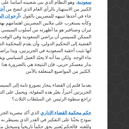
سعودية
، وهو النظام الذي بنى شعبيته أساساً على مب
الكبير من الاستهتار بالرأي العام الذي اتضح من
أحا
جاء في أحدها تنبيهه للمصريين بالقول «
أرجو إن ال
وكأنه يستغرب على ملايين المصريين اهتمامهم بهذ
تيران وصنافير هو ما أظهرته من أسلوب السيسي 
الممكن للسيسي أن يراضي السعودية وفي الوقت نف
القضية إلى التحكيم الدولي، وأن يقدم للمحكمة الدو
أنها تثبت أحقية السعودية في الجزيرتين، وبذا ير
ماء الوجه. ولكن بما أنه لا يحبّذ العمل السياسي و
يدار معسكر حربي، فإن النتيجة هي بالضرورة هذا ا
الكثير من المواضيع المتعلقة بالأمن.
الجزيرتين أخيراً، يغيّر هذه المقولة، ويحمل على ال
تراجع سطوة الرئيس عن السلطات الثلاث؟
حكم محكمة القضاء الإداري
الذي أكد مصرية الجزي
نموذج يحثّنا على التفكير في القدر الذي يسيطر به 
وللغته. فالحكم يُعتبر بحق حكماً تاريخياً وسيحتل