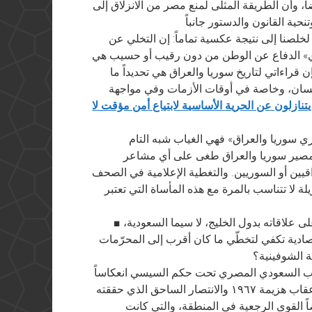
اً، وأن الطريقة المثلى لمنع مصر من الانزلاق إلى
 لخلصنا إلى نتيجة عكسية تماماً: إن التخلي عن
وي» الدفاع عن الوطن من دون رقيب أو حسيب هي
إن قراءاتي لتاريخ سوريا والعراق هي تحديداً ما
إنسان، وخاصة في أوقات الأزمات وفي مواجهة
يتنازلون عن الحرية الأساسية لابتياع أمن مؤقت لا
 زي سوريا والعراق» فهي الغياب شبه التام
مصير سوريا والعراق طغى على أي مشاعر
اقيين أو السوريين. والتغطية الإعلامية في الصحف
لة لا تتناسب بالمرة مع هذه المأساة التي تعتبر
■ كيف تصفون الحرص الشديد الذي يبديه السيسي على علاقاته بدول الخليج، لا سيما السعودية،
تصادية تكفي لتخطّي ما كان أقرب إلى المحرّمات
ة الشوفينية؟
قارب السعودي المصري تحت حكم السيسي انعكاساً
لانهيار الدور المصري كدور رائد في المنطقة في أعقاب هزيمة ١٩٦٧ والانتصار الساحق الذي حققته
 القوى الرجعية في المنطقة، والتي كانت