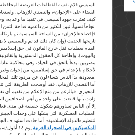
السيسي قدّم نفسه للقطاعات العريضة المحافظة ال
القضاء على «الإخوان»، والتصدي للإرهاب، واستعاد
كيف تعثرت جهود السيسي في تنفيذ ما وعد به، وحت
نجاحاً نسبياً، تبين للكثير من داعميه فداحة الثمن المدفوع.
فإقصاء «الإخوان» من الساحة السياسية تم بارتكاب
تاريخها الحديث (وإن كان ذلك قد تم والسيسي لا يزال
القيام بعمليات قتل خارج القانون في حق إسلاميي
والبيوت)، وإطاحة كل الحقوق الدستورية والقانونية 
مصريين، بدءاً بالحق في الحياة، وفي محاكمة عادلة
لأحكام بالإعدام في حق إسلاميين، من إخوان وغير
معدودة، بدأ الناس يتساءلون عن مردود تلك المحاكمات على سمعة القضاء وثقة الناس به.
أما التصدي للإرهاب، فقد أوضحت الطريقة التي تتب
المحوري. فبالرغم من منع الإعلام من تقديم أي تغ
زادت بأنها قبضت على واحد من أهم الصحافيين ا
إلا أن الناس تساورهم شكوك حقيقية في مدى فعال
العمليات العسكرية التي يشنّها على وحدات الجيش 
لتنظيم «الدولة الإسلامية». أما حادث استهداف 
المكسيكيين في الصحراء الغربية
يوم ١٤ أيل
تبلغ الجيش عن سير الفوج السياحي المكسيكي، وبه