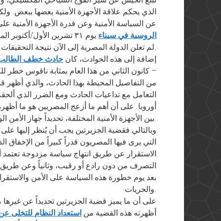
الذي يحكم علاقة الأجهزة الأمنية بعضها ببعض. ولك
عن السياسة الأمنية وعن قدرة الأجهزة الأمنية عل
الروسية في سيناء
يوم ٣١ تشرين الأول/أكتوبر 
لم تعلن الدولة المصرية إلى الآن نتيجة التحقيقات فيه.
إضافة إلى هذه الحوادث، كان
حادث خطف الطالب ا
– كانون الثاني من هذا العام بمثابة ناقوس خطر للك
من التفاصيل المحيطة بهذا الحادث، والذي أظهر قدر
التعامل مع تداعيات الحادث ومع الضرر الذي ألحقه
أوروبا. على أن أهم ما أزعج المصريين هو ما أظهره
بين الأجهزة الأمنية المختلفة، تحديداً جهاز الأمن الوطني والمخابرات العسكرية.
وبالتالي فقضية الجزيرتين يجب أن يُنظر إليها على أ
التي يرى فيها المصريون قدراً كبيراً من الإخفاق ا
الاستقرار عن طريق انتهاج سياسة مزدوجة تعتمد أو
التصرف من دون رادع أو رقيب، وثانياً وعن طريق إغ
بعد يوم خطورة هذه السياسة على الأمن والاستقرار
والحريات.
على أن ما يميز قضية الجزيرتين تحديداً عن غيرها م
أظهرته هذه القضية من
استعداد النظام للتخلى عن