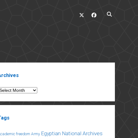
twitter
facebook
ebar
Archives
rchives
Tags
Egyptian National Archives
Academic freedom
Army