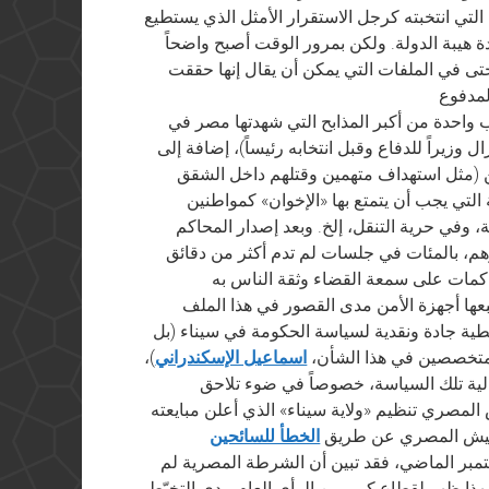
تي انتخبته كرجل الاستقرار الأمثل الذي يستطيع
ة هيبة الدولة. ولكن بمرور الوقت أصبح واضحاً
ى في الملفات التي يمكن أن يقال إنها حققت
 واحدة من أكبر المذابح التي شهدتها مصر في
 وزيراً للدفاع وقبل انتخابه رئيساً)، إضافة إلى
ن (مثل استهداف متهمين وقتلهم داخل الشقق
التي يجب أن يتمتع بها «الإخوان» كمواطنين
، وفي حرية التنقل، إلخ. وبعد إصدار المحاكم
هم، بالمئات في جلسات لم تدم أكثر من دقائق
عها أجهزة الأمن مدى القصور في هذا الملف
طية جادة ونقدية لسياسة الحكومة في سيناء (بل
لمتخصصين في هذا الشأن،
اسماعيل الإسكندراني
)،
ية تلك السياسة، خصوصاً في ضوء تلاحق
المصري تنظيم «ولاية سيناء» الذي أعلن مبايعته
الجيش المصري عن طريق
الخطأ للسائحين
ول/سبتمبر الماضي، فقد تبين أن الشرطة المصرية لم
ذا ظهر لقطاع كبير من الرأي العام مدى التخبّط