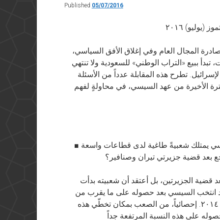
Published
05/07/2016
درة المجال العام وفي إغلاق الأفق السياسي،
تبدأ ببيع «التراب الوطني» للسعودية ولا تنتهي
إسرائيل. تطرح هذه المقابلة عدداً من الأسئلة
رة الأخيرة من عهد السيسي، في محاولةٍ لفهم
■ لقد ذكرتم في السابق أن الرئيس عبد الفتاح السيسي يمتلك شعبيةً طاغية لدى قطاعات واسعة
ع بعد قضية جزيرتي تيران وصنافير؟
د قضية الجزيرتين، بل أعتقد أن شعبيته بدأت
لقد انتخب السيسي بعد حصوله على ما يقرب من
٩٧٪ من إجمالي أصوات الناخبين في انتخابات عام ٢٠١٤. إحصائياً، من الصعب بمكان تخطّي هذه