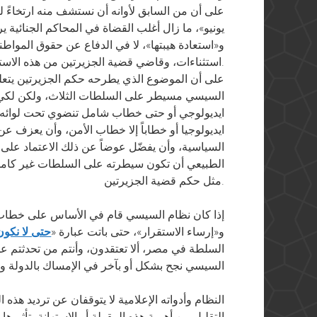
يونيو»، ما زال أغلب القضاة في المحاكم الجنائية 
و«استعادة هيبتها»، لا في الدفاع عن حقوق المواط
استثناءات، وقاضي قضية الجزيرتين من هذه الاستثناءات.
على أن الموضوع الذي يطرحه حكم الجزيرتين يتعلق
السيسي مسيطر على السلطات الثلاث، ولكن لكي تت
ايديولوجي أو حتى خطاب شامل تنضوي تحت لوائه هذ
ايديولوجيا أو خطاباً إلا خطاب الأمن، وأن يعزف ع
السياسية، وأن يفضّل عوضاً عن ذلك الاعتماد على ا
الطبيعي أن تكون سيطرته على السلطات غير كامل
مثل حكم قضية الجزيرتين.
و«إرساء الاستقرار»، حتى باتت عبارة «
حتى لا نكون
السلطة في مصر، ألا تعتقدون، وأنتم من تحدثتم عن 
السيسي نجح بشكل أو بآخر في الإمساك بالدولة ومنع
النظام وأدواته الإعلامية لا يتوقفان عن ترديد هذه ا
التقليل من أهمية هذه المقولة أو الاستهانة بتأثير