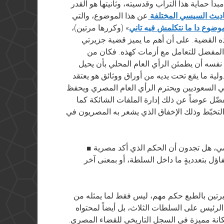
دأ حماية هذا التراب وقدسيته، وثانيتها هو القدر
ديث السيسي المختلفة
عن هذا الموضوع، والتي
موضوع دا ما نتكلمش فيه تاني
» (وكررها مرتين)،
ه القضية. على أن أهم ما يميز قضية جزيرتي
المفضل للتعامل مع أزمات كهذه. فكان من
سه أن يطمئن الرأي العام المحلي بأن يحيل
لية ما يقع تحت يديه من أوراق ووثائق هو يعتقد
اضي السعوديين ويحترم الرأي العام المصري ويحفظ
يفضّل عوضاً عن ذلك إدارة الملفات الشائكة كما
لتخبّط وذلك الإخفاق الذي يشعر به المصريون في
■ بعدما قلتم إن القضاء ينحاز بصورةٍ تامة إلى السيسي، هل تجدون أن الحكم الذي أكد مصرية
تفاؤل بتعدديةٍ ما داخل السلطة، أو بمعنى آخر
رتين بالطبع حكم مهم، ليس فقط لما يمثله من
الرئيس على السلطات الثلاث، بل أيضاً لمحتواه
 مكانة مميزة في السجل التاريخي للقضاء المصري.