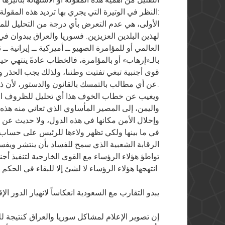
النظر في الوتيرة التي يجري بها ترديد هذه المقولة في الإعلام الحكومي هو نقطتان:
الأولى، هي عدم التعرض بأي درجة من التحليل للم
لهذين البلدين العزيزين. فسوريا والعراق يبدوان 
العالمي أو للمؤامرة الصهيو ــ أميركية ــ إيرانية ـ
بالـ«إرهاب» أو بالمؤامرة، فالخطاب عادةً ينتهي حي
قوى أجنبية تبغي تفتيت وطننا، ولذلك يجب الحذر وا
عن أي مطالب بالتمسك بالقانون والدستور، لأن ذلك ترف لا نستحقه الآن.
ويغيب عن خطاب الخوف هذا أي تحليل للظروف التار
واليمن، إلى المصير المأساوي الذي تعاني منه هذ
وإحلال الأمن مكانها في هذه الدول، ولا حديث عن 
في ما بينها ولكي تظهر ولاءها للرئيس على حساب
الرقابة الشعبية الذي سمح للفساد بأن ينتشر ويف
تواطؤ هؤلاء الرؤساء مع القوى الخارجية لتنفيذ أج
انتهجها هؤلاء الرؤساء لا لشئ إلا للبقاء في الحكم أطول مدة ممكنة.
يبدو التقارب مع السعودية انعكاساً لانهيار الدور ال
إن تصوير الإعلام لمشاكل سوريا والعراق كنتيجة للإ