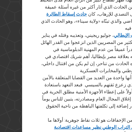
ن الحادث الذي أثار أكثر من غيره أسئلة عميقة
ى التصدي للإرهاب، كان
حادث إسقاط الطائرة
الماضي والذي تبنّاه «ولاية سيناء»، وهو الحادث الذي
لإيطالي
، جوليو ريجيني، وتعذيبه وقتله في يناير
ثير من المصريين الذين انزعجوا من القدر الهائل
اً عميقاً من عدم المهنية الدبلوماسية في
 بعلاقة مصر بإيطاليا، أهم شريك اقتصادي في
 الحادث من تناحر، إن لم يكن من اقتتال داخلي،
نها واحدة من العديد من القضايا المتعلقة بالأمن
لذي زعزع ثقتهم بالسيسي. فبعد التعهد باستعادة
لاً على إعطاء الأجهزة الأمنية مطلق الحرية في
لاق المجال العام ومصادرته، يتبين للناس يوماً
 إضافة إلى تكلفتها الباهظة من ناحية الحقوق
ن الإخفاقات هو ثلاث نقاط جوهرية: أولاها ما
 التراب الوطني نظير مساعدات اقتصادية