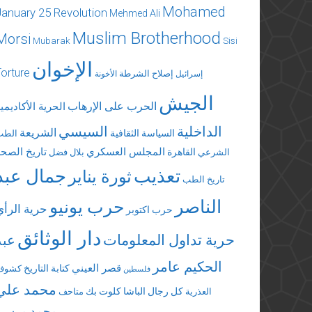
Mohamed
January 25 Revolution
Mehmed Ali
Muslim Brotherhood
Morsi
Mubarak
Sisi
الإخوان
Torture
إصلاح الشرطة
إسرائيل
الأخونة
الجيش
الحرب على الإرهاب
الحرية الأكاديمي
الداخلية
السيسي
الشريعة
السياسة الثقافية
الطب
المجلس العسكري
تاريخ الصحة
القاهرة
الشرعي
بلال فضل
تعذيب
جمال عبد
ثورة يناير
تاريخ الطب
الناصر
حرب يونيو
حرية الرأي
حرب اكتوبر
دار الوثائق
حرية تداول المعلومات
عبد
الحكيم عامر
قصر العيني
كتابة التاريخ
كشوف
فلسطين
محمد علي
كل رجال الباشا
كلوت بك
العذرية
متاحف
محمد مرسي