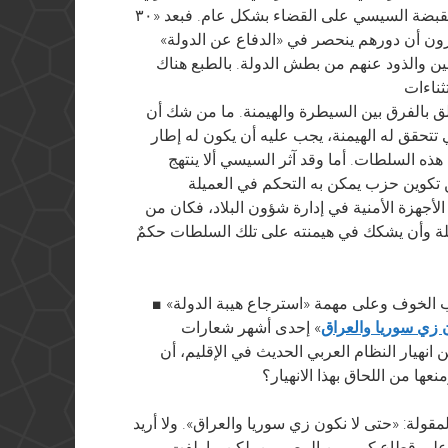
على أن من السابق لأوانه أن نستشف منه ارتخاءً لقبضة السيسي على القضاء بشكل عام. فبعد «٣٠
يرون أن دورهم ينحصر في «الدفاع عن الدولة»
نين والذود عنهم من بطش الدولة. بالطبع هناك
 بالفرق بين السيطرة والهيمنة. ما من شك أن
حقق له الهيمنة، يجب عليه أن يكون له إطار
ه السلطات. أما وقد آثر السيسي ألا ينتهج
ن تكوين حزب يمكن به التحكم في العميلة
لأجهزة الأمنية في إدارة شؤون البلاد، فكان من
ة وأن يشكك في هيمنته على تلك السلطات حكمٌ
■ إذا كان نظام السيسي قام في الأساس على خطاب الخوف وعلى مهمة «استرجاع هيبة الدولة»
 زي سوريا والعراق
» إحدى أشهر شعارات
انهيار النظام العربي الحديث في الإقليم، أن
ها من اللحاق بهذا الانهيار؟
لمقولة: «حتى لا نكون زي سوريا والعراق». ولا أريد
ها على قطاع كبير من المصريين. لكن ما يلفت