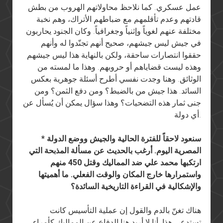
عمل عسكري. كما نلاحظ محاولاتهم الهروب من بطش
قادتهم وعدم تأقلمهم مع ضباطهم الأتراك، وهم نخبة
مختلفة عنهم لغوياً وإثنياً وجغرافياً. وكان الجنود يحاربون
في جيش ليس جيشهم، صحيح أنهم تجنّدوا له وأنهم
حققوا انتصارات ساحقة، ولكن بالنهاية هذا ليس جيشهم
وهذه ليست قضاياهم أو حروبهم. وهذا ما لمسته من
الوثائق. وهنا وجدت نفسي أطرح أسئلة جوهرية بعكس
السائد. هذا جيش من بالضبط؟ ومن دفع الثمن؟ ومن
جنى ثمار هذه التضحيات؟ وهذا سؤال يمكن أن يُسأل عن
أي دولة.
* سنعود لاحقاً للفترة الحالية والجيش ووضع الدولة
المصرية اليوم. أرغب بالحديث عن مسألة المذبحة التي
ارتكبها محمد علي ضد المماليك وقتل 450 منهم
واستمرارها خارج المكان والوقت الفعلي. ما أهميتها
والإشكالية في القراءة التاريخية السائدة؟
هناك تغنّ بالدم والقول إن عملية التأسيس كانت
تستدعي هذا. أنا لا أريد هنا الدفاع عن المماليك كأمراء