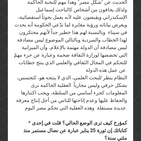
الحديث عن “شكل مصر” وهذا مهم للنخبة الحاكمة.
ولذلك يخافون من أشخاص كالباحث إسماعيل
الإسكندراني ويقبضون عليه لأنه يعمل بحوثاً استقصائية،
ويعرض بياناته ورؤية مغايرة لما تدّعي الحكومة أنه يحدث
في سيناء. وبالنسبة لهم هذا خطير جداً لأنهم محتكرون
لهذا الخطاب والسردية وبالتالي الموضوع ليس مصادفة.
ليس مصادفة أن الدولة مهتمة بالإعلام، وأن الميزانية
التي تخصصها لوزارة الثقافة ضخمة وعبارة عن جزء مهمّ
للتحكم في المجال الثقافي والعلمي الذي ينتج خطابات
عن عمل هذه الدولة.
النظام ينظر للبحث العلمي، الذي لا ينتجه هو، كتجسس،
بشكل حرفي وليس مجازياً. العقلية الحاكمة ترى
المعلومات كجزء أساسي من السلطة، ويجب اكتنازها
والحفاظ عليها وعدم إتاحتها للناس من أجل إنتاج معرفة
جديدة مستقلة. وهذه العقلية التي تحكم مصر اليوم.
* كمؤرخ كيف ترى الوضع الحالي؟ قلت في إحدى
كتاباتك إن ثورة 25 يناير عبارة عن نضال مستمر منذ
مئتي سنة؟