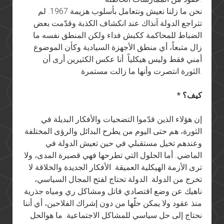
نحن ما زلنا نعيش ونتعامل بأسلوب هزيمة 1967. لم
تتراجع الدولة آنذاك عند انكشاف الكذبة وقدّمت بعض
الضباط للمحاكمة ككبش فداء ولكن المنطق نفسه ما
زال متبعاً، أي منطق الأجهزة السيادية وكأن الموضوع
أمني فقط وليس هيكلياً. أنا عكس الكثيرين أرى أن
الثورة انتصرت وأنها ما زالت مستمرة.
* كيف؟
إن هؤلاء الذين قدّموا التضحيات والأفكار البديلة في
الثورة، هم حتى اليوم من يطرح البدائل والرؤى المختلفة
وعندهم تخيل مستقبلي في حين تعيش الدولة في
الماضي. أما الحلول التي تطرحها فهي قصيرة المدى، ولا
ترى الأزمة الهيكلية العميقة. الأفكار الجديدة والخلاقة لا
تخرج من الدولة. الدولة تحتاج لفتح المجال السياسي،
ناهيك عن وضع اقتصادي قاتل ومشاكل ري ومياه جذرية
منذ عقود ولا يمكن حلّها من دون إشراك الفلاحين، أي أننا
نحتاج إلى حل سياسي للمشاكل الاجتماعية. ما هوالحل