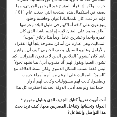
حرب، ولكن إذا قرأنا المؤرخ عبد الرحمن الجبرتي، وما
يصفه في استكمال هذه المذبحة التي حدثت عام 1811،
فإنه مرعب. كان للمماليك أعوان وحاشية وجنود
يتوزعون على كافة أملاكهم في طول البلاد وعرضها.
أطلق محمد علي العنان لابنه إبراهيم باشا، الذي كان
عمره واحدا وعشرين عاماً، وبدأ هذا بإغلاق “بيوت”
المماليك وهي عبارة عن أماكن مفتوحة يلجأ لها الفقراء
والأرامل وعابرو السبيل. يصف الجبرتي كيف أن إبراهيم
باشا كان “يشوي” الفلاحين الذين لا يدفعون الضرائب، كما
تشوى الغنم! ويقول لهم “أنا مندوب أبي”. هنا نشهد تحولاً
ليس فقط بسبب الشكل الدموي ولكن بنمط العلاقة مع
“السيد”. المماليك على الرغم من أنهم أمراء حروب
وبطشوا، كانت لهم مسؤوليات وكانت لهم أدوار
اجتماعية ولو بحد أدنى. الدولة الحديثة احتكرت كل هذا.
* أنت أنهيت تقريباً كتابك الجديد، الذي يتناول مفهوم
الدولة وتجلياتها وتفاعل المصريين معها، كيف تريد بحث
هذا التواصل والتفاعل؟