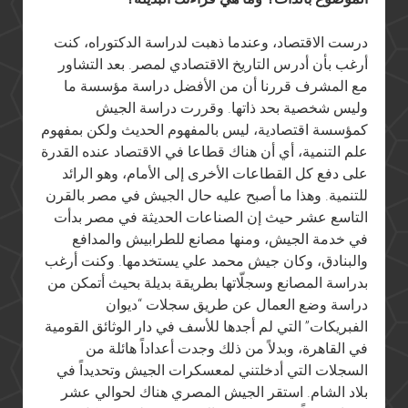
درست الاقتصاد، وعندما ذهبت لدراسة الدكتوراه، كنت
أرغب بأن أدرس التاريخ الاقتصادي لمصر. بعد التشاور
مع المشرف قررنا أن من الأفضل دراسة مؤسسة ما
وليس شخصية بحد ذاتها. وقررت دراسة الجيش
كمؤسسة اقتصادية، ليس بالمفهوم الحديث ولكن بمفهوم
علم التنمية، أي أن هناك قطاعا في الاقتصاد عنده القدرة
على دفع كل القطاعات الأخرى إلى الأمام، وهو الرائد
للتنمية. وهذا ما أصبح عليه حال الجيش في مصر بالقرن
التاسع عشر حيث إن الصناعات الحديثة في مصر بدأت
في خدمة الجيش، ومنها مصانع للطرابيش والمدافع
والبنادق، وكان جيش محمد علي يستخدمها. وكنت أرغب
بدراسة المصانع وسجلّاتها بطريقة بديلة بحيث أتمكن من
دراسة وضع العمال عن طريق سجلات “ديوان
الفبريكات” التي لم أجدها للأسف في دار الوثائق القومية
في القاهرة، وبدلاً من ذلك وجدت أعداداً هائلة من
السجلات التي أدخلتني لمعسكرات الجيش وتحديداً في
بلاد الشام. استقر الجيش المصري هناك لحوالي عشر