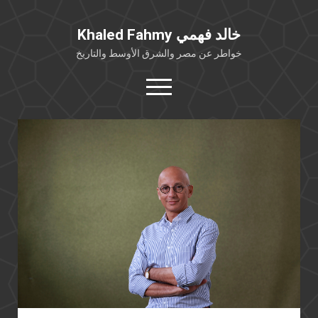
Khaled Fahmy خالد فهمي
خواطر عن مصر والشرق الأوسط والتاريخ
open
menu
twitter
facebook
خلفية شخصية
كتابات أكاديمية
مقالات صحافية
بوستات من فيسبوك
مقابلات في الإعلام
Languages