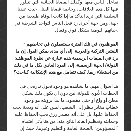
تفاعل الناس معها. وكذلك القضايا الجنائية التي تتبلور
فيها كل هذه العلاقات، وخاصة قضايا القتل. حيث عندنا
السلطة التي تريد التأكد ما إذا كانت الوفاة طبيعية من
جهة، ومن جهة أخرى رد فعل الناس لتواجد الشرطة في
حياتهم اليومية بشكل قوي وفعال.
* الموظفون في تلك الفترة يستعملون في تخاطبهم
اللغتين التركية والعربية. إلى أي مدى يمكن القول إن ما
يرد في الملفات الرسمية هذه عبارة عن نظرة الموظف:
الدولة/ الجهة الرسمية، إلى الفرد العادي بكل ما في ذلك
من استعلاء ربما. كيف تتعامل مع هذه الإشكالية كباحث؟
هذا سؤال مهم. ما نشاهده هو وجود تحول تدريجي في
الخطاب الأبوي للدولة، من دون أن يكون ذلك بشكل
معلن أو واع أو حتى مقصود. ما نبدأ برؤيته هو وجود
خطاب مغاير ينظر إلى الشعب، ليس على أنه وديعة يجب
الحفاظ عليها، بل على أنه مصدر رزق يجب الحفاظ عليه
وحمايته وتعظيم العائد الناتج منه. من هنا يأتي اهتمام
“المسؤولين” بالصحة العامة والتعليم وغيرها، حيث إن