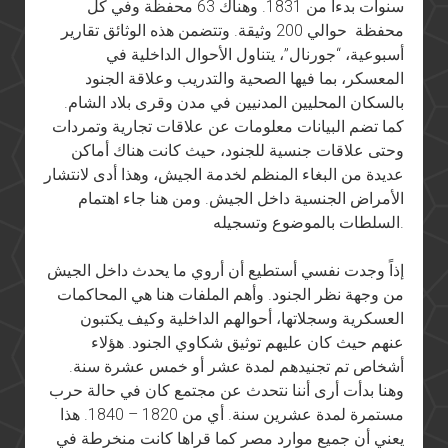
سنوات بدءاً من 1831. وهناك 63 محفظة وفي كل
محفظة حوالي 200 وثيقة. وتتضمن هذه الوثائق تقارير
أسبوعية، “جورنال”، يتناول الأحوال الداخلية في
المعسكر، بما فيها الصحية والتدريب وعلاقة الجنود
بالسكان المحليين المدنيين في مدن وقرى بلاد الشام.
كما تضم البيانات معلومات عن علاقات تجارية وتمردات
وحتى علاقات جنسية للجنود، حيث كانت هناك أماكن
عديدة من البغاء المنظم لخدمة الجيش، وهذا أدى لانتشار
الأمراض الجنسية داخل الجيش. ومن هنا جاء اهتمام
السلطات بالموضوع وتسجيله.
إذاً وجدت نفسي أستطيع أن أروي ما يحدث داخل الجيش
من وجهة نظر الجنود. وأهم الملفات هنا هي المحاكمات
العسكرية وسجلاتها، أحوالهم الداخلية وكيف يكتبون
عنهم حيث كان عليهم توثيق شكاوي الجنود. هؤلاء
أشخاص تم تجنيدهم لمدة عشر أو خمس عشرة سنة.
وهنا بدأت أرى أننا نتحدث عن مجتمع كان في حالة حرب
مستمرة لمدة عشرين سنة. أي من 1820 – 1840. هذا
يعني أن جميع موارد مصر كما قراها كانت منخرطة في