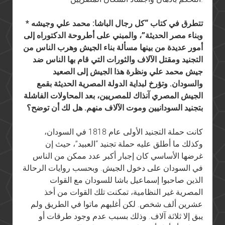
* تتطرق في كتاب “كل رجال الباشا: محمد علي وجيشه
وبناء مصر الحديثة”، والمبني على أطروحة الدكتوراه إلى
أمور عديدة من بينها مسألة بناء الجيش وهرب الناس من
التجنيد ومقتل الآلاف والثورات التي قام بها الناس ضد
جيش محمد علي ونظرة هذا الجيش إلى الصعيد
والسودان. وتؤرخ لبداية الدولة المصرية الحديثة بقمع
الجيش المصري آنذاك للمصريين، بعد المحاولات الفاشلة
بتجنيد السودانيين وموت الآلاف منهم. هل لك أن توضح؟
كانت حملة التجنيد الأولى عام 1818 في السودان،
وكذلك ما أطلق عليه حملة تجنيد “العبيد”، حيث إن
غرضها الأساسي كان إجبار أكبر عدد ممكن من الناس
في السودان على دخول الجيش. وبحسب روايات الرحالة
الذين صاحبوا إسماعيل باشا للسودان مع القوات
المصرية غير النظامية، تمكنت تلك القوات من أخذ
عشرين ألف شخص. لكن أغلبهم ماتوا في الطريق ولم
يبق إلا ثلاثة آلاف. وذلك بسبب عدم وجود طرقات أو