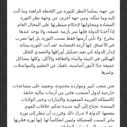
من جهة، يمكننا النظر للثورة من اللحظة الراهنة وما آلت
إليه وما تمثّله. ومن جهة أخرى، من وجهة نظر الثورة
المضادة ومحاولتها لإحكام سيطرتها على المجال العام.
إذا أخذنا الدولة فإنها تمر بأزمة عميقة، ولا يوجد عندها
مخرج. ولا تأتي أزمتها فقط بسبب الثورة، بل إنها تضرب
في الأعماق. إنها أزمة اقتصادية. لقد أتت الثورة بمثابة
إنذار للدولة كي تعيد تشكيل أوراقها والتصدي للخلل
الهيكلي في البيئة والماء والطاقة والأكل، وكلها مشاكل
عميقة جدًا لأمور أساسية، ناهيك عن التعليم والمواصلات
وغيرها.
نحن شعب كبير وموارده محدودة، ونعتمد على مساعدات
خارجية لدول أصبحت تعاني من أزمات مالية خانقة
كالمملكة العربية السعودية والإمارات وحتى الولايات
المتحدة. نحتاج إلى آلية جديدة تحكم علاقات القوى
ببعضها. الدولة لا تدرك ذلك وقررت أن تنظر إلى ثورة
يناير كسبب للمشكلة وليس انعكاساً لها. إنها ثورة فجّرتها
عقود من الممارسات الخاطئة.