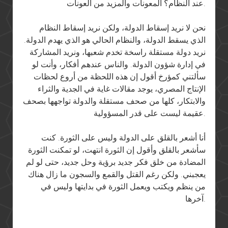
عند النظام؟ المعونات والمزيد من العونات.
نحن لا نريد إسقاط الدولة، ولكن نريد إسقاط النظام
الذي يسقط الدولة، والنظام الحالي هو الذي يهدم الدولة.
نريد دولة مستقلة راسخة تخدم شعبها، ونريد المشاركة
في إدارة شؤون الدولة. والناس عندهم أفكار، وأنت لو
سألتني كمؤرخ أقول إن هذه اللحظة من أروع لحظات
الإنتاج المصري، يوجد مقالات غاية في الجدية والثراء
والابتكار، كلها من صحف مستقلة والدولة تواجهها بصحف
عقيمة ليست على قدر المسؤولية.
أنا أشعر بالقلق على الدولة وليس على الثورة. كنت
سأشعر بالقلق وأقول إن الثورة انتهت، لو تمكنت الثورة
المضادة من خلق فكر جديد برؤية وحل جديد، حتى لو لم
يعجبني. ولكن رغم القتل والقمع والسجون ما زال هناك
من ينظم ويكتب ويعمل الثورة في بدايتها وليس في
آخرها.