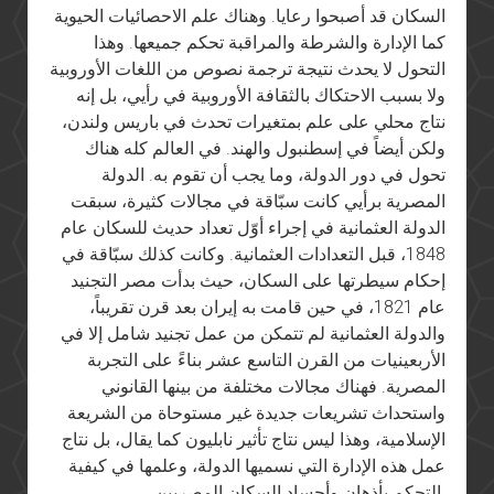
السكان قد أصبحوا رعايا. وهناك علم الاحصائيات الحيوية
كما الإدارة والشرطة والمراقبة تحكم جميعها. وهذا
التحول لا يحدث نتيجة ترجمة نصوص من اللغات الأوروبية
ولا بسبب الاحتكاك بالثقافة الأوروبية في رأيي، بل إنه
نتاج محلي على علم بمتغيرات تحدث في باريس ولندن،
ولكن أيضاً في إسطنبول والهند. في العالم كله هناك
تحول في دور الدولة، وما يجب أن تقوم به. الدولة
المصرية برأيي كانت سبّاقة في مجالات كثيرة، سبقت
الدولة العثمانية في إجراء أوّل تعداد حديث للسكان عام
1848، قبل التعدادات العثمانية. وكانت كذلك سبّاقة في
إحكام سيطرتها على السكان، حيث بدأت مصر التجنيد
عام 1821، في حين قامت به إيران بعد قرن تقريباً،
والدولة العثمانية لم تتمكن من عمل تجنيد شامل إلا في
الأربعينيات من القرن التاسع عشر بناءً على التجربة
المصرية. فهناك مجالات مختلفة من بينها القانوني
واستحداث تشريعات جديدة غير مستوحاة من الشريعة
الإسلامية، وهذا ليس نتاج تأثير نابليون كما يقال، بل نتاج
عمل هذه الإدارة التي نسميها الدولة، وعلمها في كيفية
التحكم بأذهان وأجساد السكان المصريين.