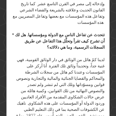
وإدخاله إلى مصر في القرن التاسع عشر. كما تاريخ
القانون الحديث وعلاقته بالشريعة والقضاء الشرعي
وتفاعل هذه المؤسسات مع بعضها وتفاعل المصريين مع
هذه المؤسسات.
* تتحدث عن تفاعل الناس مع الدولة ومؤسساتها. هل لك
أن تشرح كيف تقرأ وتحلّل هذا التفاعل عن طريق
السجلات الرسمية، وما هي دلالاته؟
لدينا كمّ هائل من الوثائق في دار الوثائق القومية، فهي
غنية جداً، وتحديداً وثائق تلك الفترة. أنا أركز على
المؤسسات وعندنا كم هائل من سجلات الشرطة
والمحاكم والقضايا الجنائية والمالية والتجارية ونصوص
قوانين ومسوّداتها وتلك التي لم تنشر ولم تصدر
والنصوص النهائية من تلك القوانين، وكمية هائلة من
عرض حالات الشكاوى المقدمة من الأفراد العاديين
وردود الدولة أو المؤسسات على هذه الشكاوى. ناهيك
عن الكشوفات الصحية بما في ذلك التعليم الطبي
ومستشفى القصر العيني الذي أُسس عام 1827، بما في