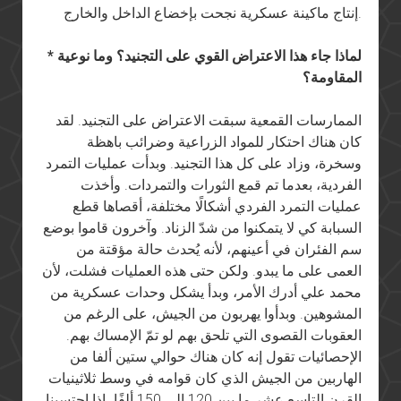
إنتاج ماكينة عسكرية نجحت بإخضاع الداخل والخارج.
* لماذا جاء هذا الاعتراض القوي على التجنيد؟ وما نوعية
المقاومة؟
الممارسات القمعية سبقت الاعتراض على التجنيد. لقد
كان هناك احتكار للمواد الزراعية وضرائب باهظة
وسخرة، وزاد على كل هذا التجنيد. وبدأت عمليات التمرد
الفردية، بعدما تم قمع الثورات والتمردات. وأخذت
عمليات التمرد الفردي أشكالًا مختلفة، أقصاها قطع
السبابة كي لا يتمكنوا من شدّ الزناد. وآخرون قاموا بوضع
سم الفئران في أعينهم، لأنه يُحدث حالة مؤقتة من
العمى على ما يبدو. ولكن حتى هذه العمليات فشلت، لأن
محمد علي أدرك الأمر، وبدأ يشكل وحدات عسكرية من
المشوهين. وبدأوا يهربون من الجيش، على الرغم من
العقوبات القصوى التي تلحق بهم لو تمّ الإمساك بهم.
الإحصائيات تقول إنه كان هناك حوالي ستين ألفا من
الهاربين من الجيش الذي كان قوامه في وسط ثلاثينيات
القرن التاسع عشر ما بين 120 إلى 150 ألفًا، إذا احتسبنا