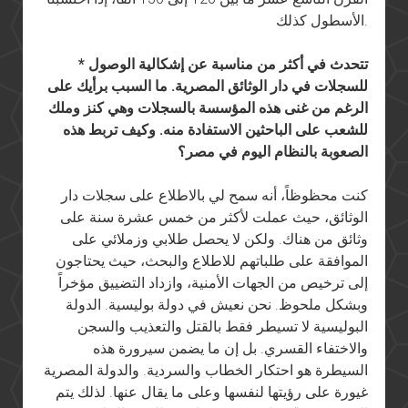
الأسطول كذلك.
* تتحدث في أكثر من مناسبة عن إشكالية الوصول
للسجلات في دار الوثائق المصرية. ما السبب برأيك على
الرغم من غنى هذه المؤسسة بالسجلات وهي كنز وملك
للشعب على الباحثين الاستفادة منه. وكيف تربط هذه
الصعوبة بالنظام اليوم في مصر؟
كنت محظوظاً، أنه سمح لي بالاطلاع على سجلات دار
الوثائق، حيث عملت لأكثر من خمس عشرة سنة على
وثائق من هناك. ولكن لا يحصل طلابي وزملائي على
الموافقة على طلباتهم للاطلاع والبحث، حيث يحتاجون
إلى ترخيص من الجهات الأمنية، وازداد التضييق مؤخراً
وبشكل ملحوظ. نحن نعيش في دولة بوليسية. الدولة
البوليسية لا تسيطر فقط بالقتل والتعذيب والسجن
والاختفاء القسري. بل إن ما يضمن سيرورة هذه
السيطرة هو احتكار الخطاب والسردية. والدولة المصرية
غيورة على رؤيتها لنفسها وعلى ما يقال عنها. لذلك يتم