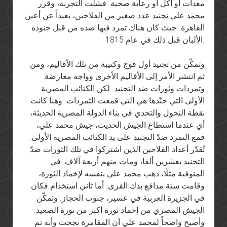
معدات أو أكل أو رعاية صحية. فشلت التجربة، وقرر
محمد علي تجنيد عدد صغير من الفلاحين، بعيداً عن أعين
القاهرة. حيث كان هناك تمرد فيها ضده من قبل جنوده
الألبان قبل ذلك في عام 1815.
وتمكّن من تجنيد أول فوج وكتيبة من تلك الأقاليم، ومن
ثم انتشر الأمر إلى الأقاليم الأخرى وواجه معارضة
وتمردات وثورات ضد التجنيد. لكن الكتائب المصرية
الأولى التي جنّدها هي التي قمعت التمردات. وهنا كانت
نقطة التحول والتحدي في بناء الدولة المصرية الحديثة،
أي عندما استطاع الجيش الحديث، جيش محمد علي،
قمع التمرد ضدّ التجنيد على يد الكتائب المصرية الأولى.
تُقدّر أعداد الفلاحين الذين اشتركوا في تلك الثورات ضدّ
التجنيد بعشرين ألفا، ومات منهم أربعة آلاف. في
المنوفية مثلًا، ذهب محمد علي بنفسه لإخماد الثورة،
وقامت ستة مدافع بدك القرى. أما ثاني استخدام فكان
في الجزيرة العربية في عسير، جنوب الحجاز. وتمكّن
الجيش المصري من إخماد ثورة أكبر من ثورة الصعيد.
وأصبح واضحاً لمحمد علي أن المقامرة نجحت وأنه تم