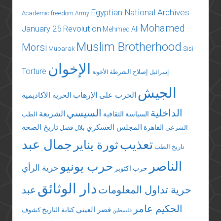
Egyptian National Archives
Academic freedom
Army
Mohamed
January 25 Revolution
Mehmed Ali
Muslim Brotherhood
Morsi
Mubarak
Sisi
الإخوان
Torture
إصلاح الشرطة
إسرائيل
الأخونة
الجيش
الحرب على الإرهاب
الحرية الأكاديمية
الداخلية
السيسي
الشريعة
السياسة الثقافية
الطب
المجلس العسكري
تاريخ الصحة
القاهرة
الشرعي
بلال فضل
تعذيب
جمال عبد
ثورة يناير
تاريخ الطب
الناصر
حرب يونيو
حرية الرأي
حرب اكتوبر
دار الوثائق
حرية تداول المعلومات
عبد
الحكيم عامر
قصر العيني
كتابة التاريخ
كشوف
فلسطين