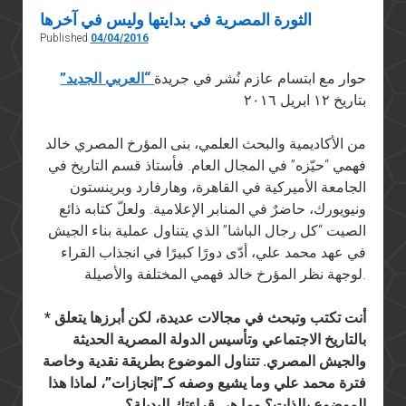
الثورة المصرية في بدايتها وليس في آخرها
Published
04/04/2016
حوار مع ابتسام عازم نُشر في جريدة
“العربي الجديد”
بتاريخ ١٢ ابريل ٢٠١٦
من الأكاديمية والبحث العلمي، بنى المؤرخ المصري خالد
فهمي “حيّزه” في المجال العام. فأستاذ قسم التاريخ في
الجامعة الأميركية في القاهرة، وهارفارد وبرينستون
ونيويورك، حاضرٌ في المنابر الإعلامية. ولعلّ كتابه ذائع
الصيت “كل رجال الباشا” الذي يتناول عملية بناء الجيش
في عهد محمد علي، أدّى دورًا كبيرًا في انجذاب القراء
لوجهة نظر المؤرخ خالد فهمي المختلفة والأصيلة.
* أنت تكتب وتبحث في مجالات عديدة، لكن أبرزها يتعلق
بالتاريخ الاجتماعي وتأسيس الدولة المصرية الحديثة
والجيش المصري. تتناول الموضوع بطريقة نقدية وخاصة
فترة محمد علي وما يشيع وصفه كـ”إنجازات”، لماذا هذا
الموضوع بالذات؟ وما هي قراءتك البديلة؟