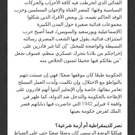
الفدائي الذي انخرطت فيه كافة الأحزاب والحركات
السياسية وقتها؛ كمصر الفتاة والإخوان المسلمين وحزب
الوفد الحاكم نفسه، بل وبعض الأفراد الذين شكلوا
مجموعات فدائية صغيرة حول المدن الكبيرة
(الإسماعيلية وبورسعيد والسويس)، فيما أصبح حرب
استنزاف فدائية، يقول فيها الشعب المصري رسالته
البسيطة والواضحة للمحتل: “إن كنا غير قادرين على
إخراجكم من بلادنا بتحرك عسكري منظم، فسوف نجعل
من بقائكم فيها جحيمًا تتمنون الخلاص منه”.
الحكومة طبعًا كان موقفها صعبًا؛ فهي إن صمتت تتهم
بالتواطؤ مع الاحتلال، وإن تكلمت وأيدت العمل المسلح
تغامر ببقائها، خاصة وأن الإنجليز أثبتوا أنهم قادرون على
الإطاحة بالحكومة والتدخل ضد الدولة، كما ظهر في
واقعة 4 فبراير 1942 التي حاصرت فيها دباباتهم قصر
الملك لفرض حكومة بعينها.
نصر للديمقراطية أم أزمة شرعية؟
هيكليًا الوضع الرسمي كان وضعًا صعبًا حتى على الضباط