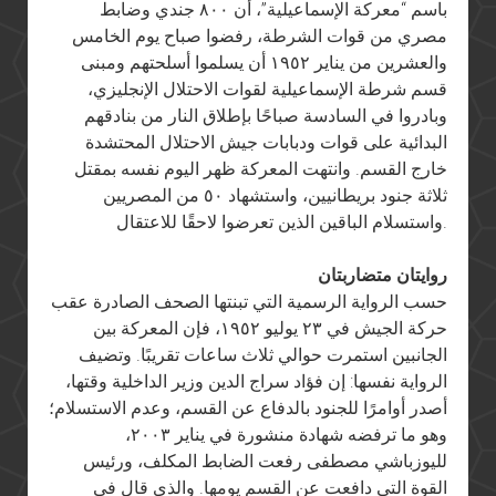
باسم “معركة الإسماعيلية”، أن ٨٠٠ جندي وضابط
مصري من قوات الشرطة، رفضوا صباح يوم الخامس
والعشرين من يناير ١٩٥٢ أن يسلموا أسلحتهم ومبنى
قسم شرطة الإسماعيلية لقوات الاحتلال الإنجليزي،
وبادروا في السادسة صباحًا بإطلاق النار من بنادقهم
البدائية على قوات ودبابات جيش الاحتلال المحتشدة
خارج القسم. وانتهت المعركة ظهر اليوم نفسه بمقتل
ثلاثة جنود بريطانيين، واستشهاد ٥٠ من المصريين
واستسلام الباقين الذين تعرضوا لاحقًا للاعتقال.
روايتان متضاربتان
حسب الرواية الرسمية التي تبنتها الصحف الصادرة عقب
حركة الجيش في ٢٣ يوليو ١٩٥٢، فإن المعركة بين
الجانبين استمرت حوالي ثلاث ساعات تقريبًا. وتضيف
الرواية نفسها: إن فؤاد سراج الدين وزير الداخلية وقتها،
أصدر أوامرًا للجنود بالدفاع عن القسم، وعدم الاستسلام؛
وهو ما ترفضه شهادة منشورة في يناير ٢٠٠٣،
لليوزباشي مصطفى رفعت الضابط المكلف، ورئيس
القوة التي دافعت عن القسم يومها. والذي قال في