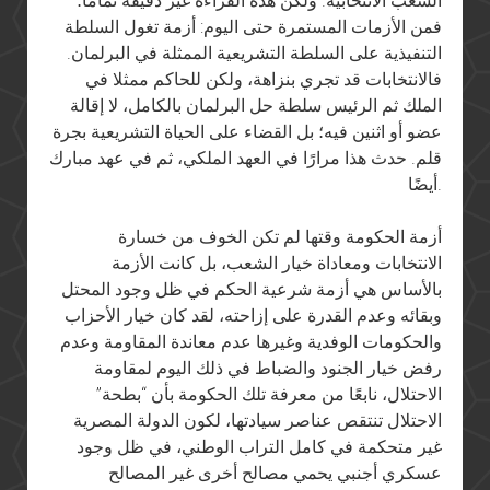
الشعب الانتخابية. ولكن هذه القراءة غير دقيقة تمامًا؛
فمن الأزمات المستمرة حتى اليوم: أزمة تغول السلطة
التنفيذية على السلطة التشريعية الممثلة في البرلمان.
فالانتخابات قد تجري بنزاهة، ولكن للحاكم ممثلا في
الملك ثم الرئيس سلطة حل البرلمان بالكامل، لا إقالة
عضو أو اثنين فيه؛ بل القضاء على الحياة التشريعية بجرة
قلم. حدث هذا مرارًا في العهد الملكي، ثم في عهد مبارك
أيضًا.
أزمة الحكومة وقتها لم تكن الخوف من خسارة
الانتخابات ومعاداة خيار الشعب، بل كانت الأزمة
بالأساس هي أزمة شرعية الحكم في ظل وجود المحتل
وبقائه وعدم القدرة على إزاحته، لقد كان خيار الأحزاب
والحكومات الوفدية وغيرها عدم معاندة المقاومة وعدم
رفض خيار الجنود والضباط في ذلك اليوم لمقاومة
الاحتلال، نابعًا من معرفة تلك الحكومة بأن “بطحة”
الاحتلال تنتقص عناصر سيادتها، لكون الدولة المصرية
غير متحكمة في كامل التراب الوطني، في ظل وجود
عسكري أجنبي يحمي مصالح أخرى غير المصالح