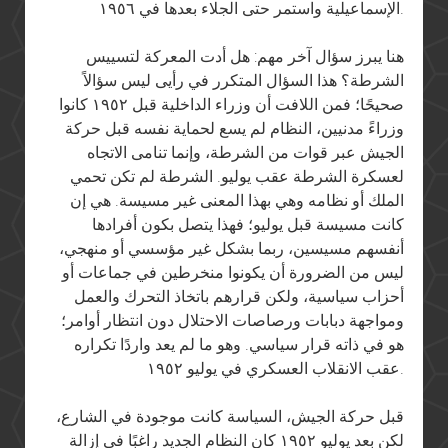
الإسماعيلية واستمر حتى الجلاء بعدها في ١٩٥٦.
هنا يبرز سؤال آخر مهم: هل أدت المعركة لتسييس
الشرطة؟ هذا السؤال المتكرر في رأيى ليس سؤالاً
صحيحًا؛ فمن اللافت أن وزراء الداخلية قبل ١٩٥٢ كانوا
وزراءً مدنيين، النظام لم يسع لحماية نفسه قبل حركة
الجيش عبر قوات من الشرطة، وإنما تنامى الاتجاه
لعسكرة الشرطة عقب يوليو. الشرطة لم تكن تحمي
الملك أو نظامه وهي بهذا المعنى غير مسيسة. هي إن
كانت مسيسة قبل يوليو؛ فهذا يتصل بكون أفرادها
أنفسهم مسيسين، ربما بشكل غير مؤسسي أو منهجي،
ليس من الضرورة أن يكونوا منخرطين في جماعات أو
أحزاب سياسية، ولكن قرارهم باتخاذ التحرك والعمل
ومواجهة دبابات ورصاصات الاحتلال دون انتظار أوامر؛
هو في ذاته قرار سياسي. وهو ما لم يعد واردًا تكراره
عقب الانقلاب العسكري في يوليو ١٩٥٢.
قبل حركة الجيش، السياسة كانت موجودة في الشارع،
لكن بعد يوليو ١٩٥٢ كان النظام الجديد راغبًا في إزالة