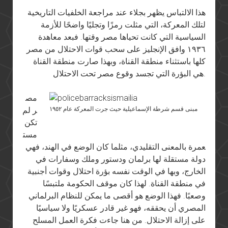
هذا الالتباس يظهر بجلاء عند مراجعة الخلفيات التاريخية
لتلك المعركة، التي مثلت رمزًا وتجليًا واضحًا للأزمة
السياسية التي كانت تحياها مصر وقتها. فبعد معاهدة
١٩٣٦ وافق الإنجليز على سحب قوات الاحتلال من مصر
كلها باستثناء منطقة القناة، وبهذا صارت منطقة القناة
هي البؤرة التي تجسد وقوع مصر تحت الاحتلال.
مص
مبنى قسم شرطة الإسماعيلية حيث جرت المعركة عام ١٩٥٢
ر لم
تكن
مست
عمرة بالمعنى التقليدي، مثلما كان الوضع في الهند، فهي
دولة مستقلة لها برلمان ودستور وملك وسفارات في
الخارج، وبها في الوقت نفسه بؤرة احتلال وقوات أجنبية
في منطقة القناة. لهذا كان موقف الحكومة ملتبسًا
وصعبًا. فهذا الوضع هو أقصى ما يمكن للنظام البرلماني
المصري أن يحققه، فهو غير قادر عسكريًا ولا سياسيًا
على إزالة الاحتلال. من هنا جاءت فكرة العمل المسلح