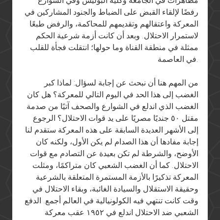
مظاهرات في الجامعة وكلية البوليس وفي الشوارع
رفضًا لإلقاء القبض على الضباط والجنود المشاركين في
المعركة واعتقالهم وتقديمهم للمحاكمة، والرفض طبعًا
لاستمرار الاحتلال. وبعد أن كانت أزمة شرعية الحكم
ممثلة في منطقة القناة وما حولها؛ انتقلت فجأة للقلب
في العاصمة.
من المهم هنا أن نبحث عن إجابة لسؤال: لماذا كبر
الغضب إلى هذا الحد في اليوم التالي للمعركة؟ هل كان
الغضب الذي اندلع في الشوارع والصحف آتيًا من صدمة
مقتل ٥٠ جنديًا مصريًا على يد قوات الاحتلال؟ الرجوع
إلى الأشهر العديدة السابقة على هذه المعركة ستقدم لنا
إجابة مفادها أن هذا الصدام لم يكن الأول، ولكنه كان
الأوضح، والشرطة لم تكن بعيدة عن التصادم مع قوات
الاحتلال. كما أن الغضب الشعبي كان متراكمًا، ومثلت
المعركة تذكيرًا بالأزمة المستمرة المتعلقة بالشرعية
وحقيقة الاستقلال والسيادة الغائبة، وبقاء الاحتلال في
وقت كانت تنتهي فيه الكولونيالية في العالم أجمع. الدفع
الشعبي ضد الاحتلال اندلع في ١٩٥٢ عقب معركة