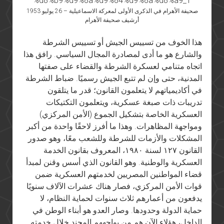
صحيفة الأهرام في الذكرى الأولى لمعركة الاسماعيلية – 26 يوليو 1953
أرشيف صحيفة الأهرام
هذا الخوف من تسييس الجيش أو تسييس الشرطة
والشارع هو ما أدى لمصادرة المجال السياسي. رافق هذا
اتجاه متنامي لعسكرة الشرطة والقضاء على صفتها
المدنية، حتى وإن لم تتبع الجيش رسميًا. ضباط الشرطة
في أكاديمياتهم لا يتعلمون القانون؛ قدر ما يتلقون
تدريبات ذات صبغة عسكرية، ويتعلمون التكتيكات
العسكرية الخاصة بتشكيل الجموع (الأمن المركزي)
ومواجهة المظاهرات. وهذا ما أفرز لاحقًا واحدة من أكبر
المشكلات والأزمات للشرطة وللشعب معًا، وهو صدور
القانون ١٢٧ لسنة ١٩٨٠، المعروف بقانون الخدمة
العسكرية والوطنية. وهو القانون الذي أسس وقنن لمبدأ
قضاء المواطنين المصريين لخدمتهم العسكرية ضمن
قوات الأمن المركزي، فصار هناك عشرات الآلاف سنويًا
يدفعون من أعمارهم ثلاث سنوات لحماية النظام، لا
حماية الدولة وحدودها. وصار العدو هو أبناء الوطن في
الداخل، هؤلاء الآن هم من يواجههم المجند خلال خدمته