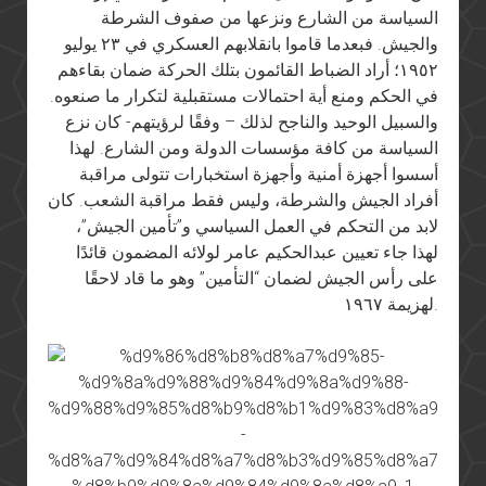
السياسة من الشارع ونزعها من صفوف الشرطة
والجيش. فبعدما قاموا بانقلابهم العسكري في ٢٣ يوليو
١٩٥٢؛ أراد الضباط القائمون بتلك الحركة ضمان بقاءهم
في الحكم ومنع أية احتمالات مستقبلية لتكرار ما صنعوه.
والسبيل الوحيد والناجح لذلك – وفقًا لرؤيتهم- كان نزع
السياسة من كافة مؤسسات الدولة ومن الشارع. لهذا
أسسوا أجهزة أمنية وأجهزة استخبارات تتولى مراقبة
أفراد الجيش والشرطة، وليس فقط مراقبة الشعب. كان
لابد من التحكم في العمل السياسي و”تأمين الجيش”،
لهذا جاء تعيين عبدالحكيم عامر لولائه المضمون قائدًا
على رأس الجيش لضمان “التأمين” وهو ما قاد لاحقًا
لهزيمة ١٩٦٧.