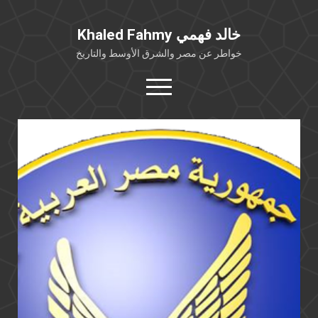
Khaled Fahmy خالد فهمي
خواطر عن مصر والشرق الأوسط والتاريخ
open
menu
twitter
facebook
خلفية شخصية
كتابات أكاديمية
مقالات صحافية
بوستات من فيسبوك
مقابلات في الإعلام
Languages