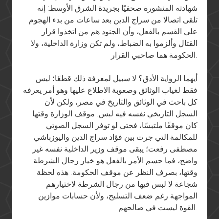
شهادته المنشورة صحفيًا بجريدة الشرق الأوسط: إنه
تلقى اتصالا من سراج الدين بعد ساعات من بدء الهجوم
على القسم بالفعل، وأن الجنود هم من اتخذوا قرار
القتال وألزموا به الضباط، ولم تكن وزارة الداخلية، ولا
الحكومة هما صاحبي القرار.
أيهما الرواية الأدق؟ لا سبيل لمعرفة ذلك قطعًا؛ ليس
فقط لغياب الوثائق وصعوبة الاطلاع عليها وهو أمر يعرفه
كل باحث في الوثائق والتاريخ في مصر، ولكن لأن
السجل التاريخي نفسه فيه لبس. موقف الوزارة وقتها
كان موقفًا ملتبسًا، فحتى لو توفر السجل الصوتي
للمكالمة التي جرت بين فؤاد سراج الدين واليوزباشي
مصطفى رفعت؛ يبقى موقف وزير الداخلية نفسه غير
واضح، فما حسم الأمر بالفعل هو خيار رجال الشرطة
وقتها، بصرف النظر عن موقف الحكومة. هذه لحظة
شجاعة لا لبس فيها من رجال الشرطة لاختيارهم
المواجهة رغم ضعف التسليح، ولأن حسابات موازين
القوة ليست في صالحهم.