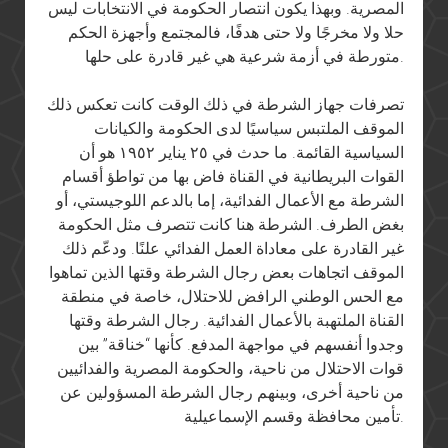
المصرية. وبهذا يكون انتصار الحكومة في الانتخابات ليس
حلا ولا مخرجًا ولا حتى هدفًا، فالمجتمع وأجهزة الحكم
متورطة في أزمة شرعية هي غير قادرة على حلها.
تصرفات جهاز الشرطة في ذلك الوقت كانت تعكس ذلك
الموقف الملتبس سياسيًا لدى الحكومة والكيانات
السياسية القائمة. ما حدث في ٢٥ يناير ١٩٥٢ هو أن
القوات البريطانية في القناة فاض بها من تواطؤ أقسام
الشرطة مع الأعمال الفدائية، إما بالدعم اللوجيستي، أو
بغض الطرف. الشرطة هنا كانت تتصرف مثل الحكومة
غير القادرة على معاداة العمل الفدائي علنًا. ودعّم ذلك
الموقف اتجاهات بعض رجال الشرطة وقتها الذين تماهوا
مع الحس الوطني الرافض للاحتلال، خاصة في منطقة
القناة الملتهبة بالأعمال الفدائية. رجال الشرطة وقتها
وجدوا أنفسهم في مواجهة المدفع. كأنها “خناقة” بين
قوات الاحتلال من ناحية، والحكومة المصرية والفدائيين
من ناحية أخرى، وبينهم رجال الشرطة المسؤولين عن
تأمين محافظة وقسم الإسماعيلية.