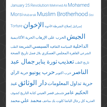
Mohamed
January 25 Revolution
Mehmed Ali
Muslim Brotherhood
Morsi
Mubarak
Sisi
الإخوان
Torture
إصلاح الشرطة
إسرائيل
الأخونة
الجيش
الحرب على الإرهاب
الحرية الأكاديمية
الداخلية
السيسي
الشريعة
السياسة الثقافية
الطب
المجلس العسكري
تاريخ الصحة
القاهرة
الشرعي
بلال فضل
تعذيب
جمال عبد
ثورة يناير
تاريخ الطب
الناصر
حرب يونيو
حرية الرأي
حرب اكتوبر
دار الوثائق
حرية تداول المعلومات
عبد
الحكيم عامر
قصر العيني
كتابة التاريخ
كشوف
فلسطين
محمد علي
محمد
كل رجال الباشا
كلوت بك
العذرية
متاحف