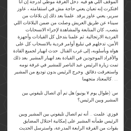
الموقف اللي هو فيه. دخل الغرفة موطي لدرجة إن أنا
افتكرت إنه تعبان يعني حاجة مش في استقامته ، عاوز
سرير، يعني عاوز يرقد. علمنا بعد ذلك إن بلاغات من
سيناء عن طريق العريش وصلت من ضمن البلاغات اللي
بتصب، كان المتابعة والمشاهدة لإجراء الانسحابات
الفردية الارتجالية. ثم علمنا بتدخل كل القيادات وأجهزة
الأمن، تدخلهم في تبليغ أوامر فردية بالانسحاب كل على
هواه وبأسلوبه، إلى غرب القنال. حدث انهيار لجميع القادة
والأفراد الموجودين في القيادة بعد انهيار المشير. بعد ذلك
تمت زيارة الرئيس عبد الناصر للمشير في غرفة نومه
واستغرقت دقائق. وخرج الرئيس بدون توديع من المشير
كالمعتاد متجهما. ….
س: (طوال يوم ٧ يونيو) هل تم أي اتصال تليفوني بين
المشير وبين الرئيس؟
فوزي: علمت … أنه تم اتصال تليفوني بين المشير وبين
الرئيس طمأنه المشير على إمكانية احتلال المضايق
بقوات من الفرقة الرابعة المدرعة، واسترسل الحديث