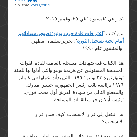
Published
25/11/2015
نُشر في “فيسبوك” في ٢٥ نوفمبر ٢٠١٥
من كتاب “
اعترافات قادة حرب يونيو: نصوص شهاداتهم
أمام لجنة تسجيل الثورة
“، تحرير سليمان مظهر،
والمنشور عام ١٩٩٠.
هذا الكتاب فيه شهادات مسجلة بالعامية لقادة القوات
المسلحة المسئولين عن هزيمة يونيو والتي أدلوا بها للجنة
توثيق ثورة ٢٣ يوليو ١٩٥٢ والتي بدأت عملها في ٨ يناير
١٩٧٦ برئاسة نائب رئيس الجمهورية حسني مبارك.
والمقطع التالي من شهادة الفريق أول محمد فوزي،
رئيس أركان حرب القوات المسلحة:
س: ننتقل إلى قرار الانسحاب. كيف صدر قرار
الانسحاب؟
فوزي: يوم ٦/٦ استدعاني المشير بعد الظهر مباشرة،