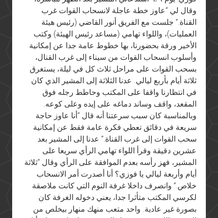
وقال لي “عاوز خطة عاجلة لانسحاب القوات غرب
القناة.” جلست مع الفريق أنور القاضي (رئيس هيئة
العمليات)، واللواء تهامي (مساعد رئيس الهيئة) وكتب
الأخير ورقة بحضورنا، بها خطوط عامة جدا عن إمكانية
وأسلوب انسحاب القوات من سيناء إلى غرب القنال،
بسحب القوات على مراحل ثلاث كل في ليلة، يستغرق
ثلاثة أيام بأربع ليالي. عدنا الثلاثة إلى المشير الذي كان
في انتظارنا واقفا على المكتب وحاطط رجله فوق
المقعد، واقف وساند دماغه على إيده وعلى كوعه.
وبالمناسبة كان سبب سرعتنا أنه قال “أنا عاوز حاجة
سريعة في دقائق تعطي فكرة عامة فقط عن إمكانية
سحب القوات إلى غرب القناة.” عدنا إلى المشير بعد
عشرين دقيقة وقرأ اللواء تهامي الرأي سريعا على
المشير، فهز رأسه بعدم الموافقة على الرأي وقال “ثلاثة
أيام وأربعة ليالي يا فوزي؟ أنا أصدرت أمر الانسحاب
خلاص.” وانصرف داخلا غرفة النوم التي كانت ملاصقة
لكرسي المكتب متأثرا جدا، يعني دخوله الغرفة كان
بصورة غير عادية. واحد متعب منهك منهار بيخلص من