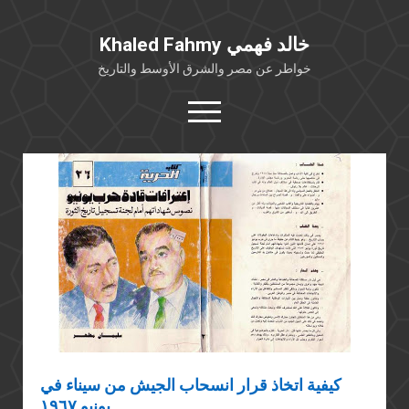
Khaled Fahmy خالد فهمي
خواطر عن مصر والشرق الأوسط والتاريخ
open
menu
twitter
facebook
خلفية شخصية
كتابات أكاديمية
مقالات صحافية
بوستات من فيسبوك
مقابلات في الإعلام
Languages
كيفية اتخاذ قرار انسحاب الجيش من سيناء في
يونيو ١٩٦٧