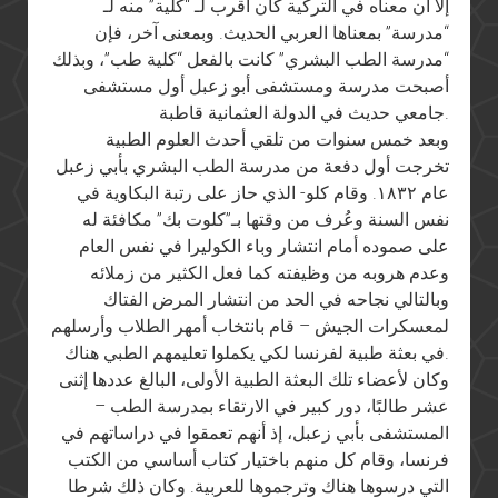
إلا أن معناه في التركية كان أقرب لـ “كلية” منه لـ
“مدرسة” بمعناها العربي الحديث. وبمعنى آخر، فإن
“مدرسة الطب البشري” كانت بالفعل “كلية طب”، وبذلك
أصبحت مدرسة ومستشفى أبو زعبل أول مستشفى
جامعي حديث في الدولة العثمانية قاطبة.
وبعد خمس سنوات من تلقي أحدث العلوم الطبية
تخرجت أول دفعة من مدرسة الطب البشري بأبي زعبل
عام ١٨٣٢. وقام كلو- الذي حاز على رتبة البكاوية في
نفس السنة وعُرف من وقتها بـ”كلوت بك” مكافئة له
على صموده أمام انتشار وباء الكوليرا في نفس العام
وعدم هروبه من وظيفته كما فعل الكثير من زملائه
وبالتالي نجاحه في الحد من انتشار المرض الفتاك
لمعسكرات الجيش – قام بانتخاب أمهر الطلاب وأرسلهم
في بعثة طبية لفرنسا لكي يكملوا تعليمهم الطبي هناك.
وكان لأعضاء تلك البعثة الطبية الأولى، البالغ عددها إثنى
عشر طالبًا، دور كبير في الارتقاء بمدرسة الطب –
المستشفى بأبي زعبل، إذ أنهم تعمقوا في دراساتهم في
فرنسا، وقام كل منهم باختيار كتاب أساسي من الكتب
التي درسوها هناك وترجموها للعربية. وكان ذلك شرطا