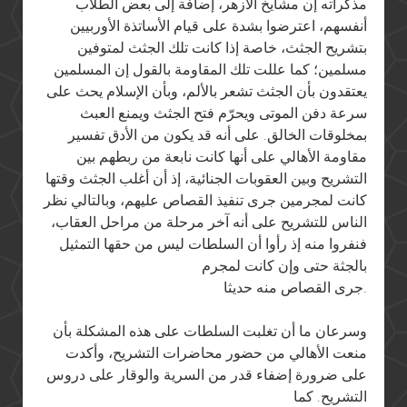
مذكراته إن مشايخ الأزهر، إضافة إلى بعض الطلاب
أنفسهم، اعترضوا بشدة على قيام الأساتذة الأوربيين
بتشريح الجثث، خاصة إذا كانت تلك الجثث لمتوفين
مسلمين؛ كما عللت تلك المقاومة بالقول إن المسلمين
يعتقدون بأن الجثث تشعر بالألم، وبأن الإسلام يحث على
سرعة دفن الموتى ويحرّم فتح الجثث ويمنع العبث
بمخلوقات الخالق. على أنه قد يكون من الأدق تفسير
مقاومة الأهالي على أنها كانت نابعة من ربطهم بين
التشريح وبين العقوبات الجنائية، إذ أن أغلب الجثث وقتها
كانت لمجرمين جرى تنفيذ القصاص عليهم، وبالتالي نظر
الناس للتشريح على أنه آخر مرحلة من مراحل العقاب،
فنفروا منه إذ رأوا أن السلطات ليس من حقها التمثيل
بالجثة حتى وإن كانت لمجرم
جرى القصاص منه حديثا.
وسرعان ما أن تغلبت السلطات على هذه المشكلة بأن
منعت الأهالي من حضور محاضرات التشريح، وأكدت
على ضرورة إضفاء قدر من السرية والوقار على دروس
التشريح. كما