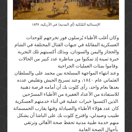
الإسبتالية المُلكية (أي المدنية) في الأزبكية، ١٨٣٧
وكان أغلب الأطباء يُرسلون فور تخرجهم للوحدات
العسكرية المقاتلة في جبهات القتال المختلفة في الشام
والحجاز واليمن والسودان، وبذلك أكسبتهم تلك التجربة
خبرة ثمينة إذ تمكنوا من مناظرة عدد كبير من الحالات
وقاموا بمئات العمليات الجراحية.
وعند انتهاء المواجهة المسلحة بين محمد على والسلطان
العثماني عام ١٨٤٠، وعند تسريح الجيش وتقليص عدده
بعدها بعام واحد، رأى كلوت بك أن أمامه فرصة ذهبية
للاستفادة من الأعداد الغفيرة من الأطباء المسرّحين
الذين اكتسبوا خبرات عملية في أثناء خدمتهم العسكرية.
كان عدد هؤلاء الأطباء والصيادلة وقتها يقارب الخمسمائة
طبيب وصيدلي، واقترح كلوت بك على الباشا أن يشكل
منهم خدمة طبية مدنية تحفظ صحة الأهالي وترتقي
بأحوال الصحة العامة.