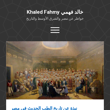
Khaled Fahmy خالد فهمي
خواطر عن مصر والشرق الأوسط والتاريخ
open
menu
twitter
facebook
خلفية شخصية
كتابات أكاديمية
مقالات صحافية
بوستات من فيسبوك
مقابلات في الإعلام
Languages
نبذة عن تاريخ الطب الحديث في مصر