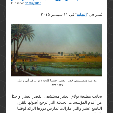
Published
11/09/2015
نُشر في “
البداية
” في ١١ سبتمبر ٢٠١٥
مدرسة ومستشفى قصر العيني، حينما كانت لا تزال في أبي زعبل،
١٨٢٧-١٨٣٨
بجانب مطبعة بولاق، يعتبر مستشفى القصر العيني واحدًا
من أقدم المؤسسات الحديثة التي ترجع أصولها للقرن
التاسع عشر والتي مازالت تمارس دورها الرائد لوقتنا