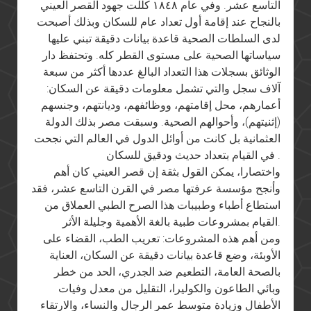
التاسع عشر. وفي عام ١٨٤٨ كللت جهود القصر العيني
بالنجاح عند إقامة أول تعداد عام للسكان وبذلك أصبحت
لدى السلطات الصحية قاعدة بيانات دقيقة تبني عليها
سياساتها الصحية على مستوى القطر كله. وتحتفظ دار
الوثائق بسجلات هذا التعداد البالغ عددها أكثر من سبعة
آلاف سجل والتي تشمل معلومات دقيقة عن السكان:
أعمارهم، محل إقامتهم، ووظائفهم، وديانتهم، وجنسهم
(إثنيتهم)، وأحوالهم الصحية. وسبقت مصر بذلك الدولة
العثمانية بل كانت من أوائل الدول في العالم التي نجحت
في القيام بتعداد حديث ودقيق للسكان .
واختصارا، يمكن القول بثقة إن قصر العيني كان أهم
وأنجح مؤسسة عرفتها مصر في القرن التاسع عشر، فقد
استطاع أطباء وطبيبات هذا الصرح الطبي العملاق من
القيام بمشروعات طبية بالغة الأهمية وجليلة الأثر.
ومن أهم هذه المشروعات: تعريب الطب، القضاء على
الأوبئة، وضع قاعدة بيانات دقيقة عن السكان، العناية
بالصحة العامة، التطعيم ضد الجدري، الحد من خطر
وبائي الطاعون والكوليرا، التقليل من معدل وفيات
الأطفال وزيادة متوسط عمر الرجال والنساء، والارتقاء