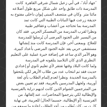
“جهاد آباد”، في أبي زعبل شمال شرقي القاهرة. كانت
المدرسة ذات طابق واحد على شكل مربع طول أضلاعه
مائتا متر. وكان قي منتصف المبنى إيوان داخلى مفتوح به
حديقة زرعت فيها النباتات الطبية التي كانت تمد
المدرسة بما تحتاجه من أعشاب وعقاقير طبية.
ونظرا لقرب المدرسة من المعسكر الحربي فقد كان
من اليسير على الجنود المرضى أن يُرسلوا للمدرسة
للعلاج. وبمعنى آخر، فإن المدرسة كانت منذ إنشائها
مستشفى حربي يفد عليه الجنود المرضى بأعداد كبيرة،
وهو الأمر الذي ساعد في إضافة خبرة عملية على التعليم
النظري الذي كان التلاميذ يتلقونه في المدرسة.
ولما كانت البلاد وقتها تفتقر لأي تعليم ثانوي أو إعدادي
حديث فقد تم انتخاب عدد من طلاب الأزهر لكي يلتحقوا
بالمدرسة الجديدة. ونظرا لعدم إلمام الطلاب بأي لغة
أوربية، ولجهل المدرسين بالعربية، فقد تم تعيين بعض
من المترجمين الشوام الذين كانت لديهم دراية بالفرنسية
والإيطالية لكي يترجموا المحاضرات، عند إلقائها، من
الفرنسية (أو الإيطالية، حسبما الحال) للعربية، في نهاية
كل درس كان يُطلب من أحد الطلاب إعادة ما سمعه من