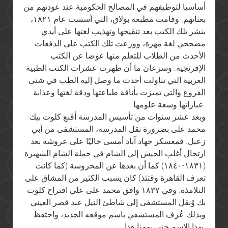
أساسيا لتوظيفهم في المصالح الحكومية عند عودتهم من
بعثاتهم. وقامت مطبعة بولاق، التي أسست عام ١٨٢١،
بنشر تلك الكتب بعد تنقيحها وتهذيب لغتها على أيدي
مصححي لغة مهرة، ووزعت تلك الكتب على الدفعات
الأحدث من الطلاب للتعلم منها عوضا عن الكتب
الإفرنجية. وسرعان ما أن ظهرت عشرات الكتب الطبية
العربية التي تناولت أحدث ما وصل إليه الطب في شتى
الفروع والتي تميزت بأناقة طباعتها ودقة لغتها وعذابة
عباراتها وسعة علومها.
وبعد عشر سنوات من تأسيس المدرسة أقنع كلوت بيك
محمد على بضرورة نقل المدرسة، المستشفى من أبي
زعبل. فمعسكر جهاد آباد أمسى خاليًا على عروشه بعد
ارتحال أغلب الجيش إلي الشام في حملة الشام الشهيرة
(١٨٣١-١٨٤٠) كما أن بعدها عن المحروسة (كما كانت
تعرف القاهرة وقتئذ) كان يسبب الكثير من المشاق على
التلامذة. وفي ١٨٣٧ وافق محمد على علي اقتراح كلوت
بك وُنقل المستشفى إلى شاطئ النيل عند قصر العيني
وبذلك عُرف المستشفي باسم موقعه الجديد، واحتفظ
بهذا الاسم حتى يومنا هذا.