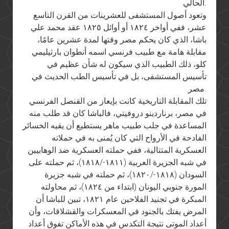
الحالي.
وتعود أصول المستشفى للعشرينات من القرن التاسع
عشر، ففي أواخر ١٨٢٤ أو أوائل ١٨٢٥ عقد محمد علي
باشا، الذي كان يحكم مصر وقتها لمدة عشرين عامًا،
مقابلة هامة مع طبيب فرنسي اسمه أنطوان بارثيليمي
كلو، ذلك الطبيب الذي سيكون له شأن عظيم في
تأسيس المستشفى، بل في تأسيس الطب الحديث في
مصر.
تلك المقابلة التاريخية كانت بإيعاز من القنصل الفرنسي
في مصر، برناردينو دروفيتي، فالباشا كان قد طلب منه
المساعدة في جلب طبيب ماهر يستطيع أن يقيه الخسائر
الفادحة في الأرواح التي كان يُمنى به في حملاته
العسكرية المتتالية، ففي حملته العسكرية ضد الوهابيين
في شبه الجزيرة العربية (١٨١١-/١٨١٨)، ثم حملته على
السودان (١٨١٨-/١٨٢٠)، ثم حملته في شبه جزيرة
المورة جنوبي اليونان (ابتداء من ١٨٢٤)، ثم محاولته
المبكرة في تجنيد الفلاحين عام ١٨٢١، تبين للباشا أن
المرض يفتك بالجنود في المعسكرات والقشلاقات، وأن
أعداد الموتى نتيجة التكدس في هذه الأماكن تفوق أعداد