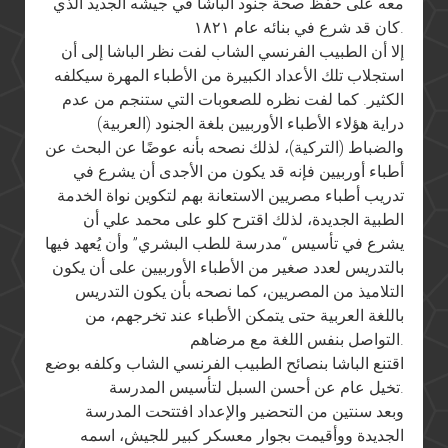
معه على حفظ صحة جنود الباشا في جيشه الجديد الذي
كان قد شرع في بنائه عام ١٨٢١.
إلا أن الطبيب الفرنسي الشاب لفت نظر الباشا إلى أن
استجلاب تلك الأعداد الكبيرة من الأطباء المهرة سيكلفه
الكثير. كما لفت نظره للصعوبات التي ستنجم من عدم
دراية هؤلاء الأطباء الأوربيين بلغة الجنود (العربية)
والضباط (التركية)، لذلك نصحه بأنه عوضًا عن البحث عن
أطباء أوربيين فإنه قد يكون من الأجدى أن يشرع في
تدريب أطباء مصريين الاستعانة بهم لتكوين نواة الخدمة
الطبية الجديدة، لذلك اقترح كلو على محمد علي أن
يشرع في تأسيس “مدرسة للطب البشري” وأن يُعهد فيها
بالتدريس لعدد صغير من الأطباء الأوربيين على أن يكون
التلاميذ من المصريين، كما نصحه بأن يكون التدريس
باللغة العربية حتى يتمكن الأطباء عند تخرجهم، من
التواصل بنفس اللغة مع مرضاهم.
اقتنع الباشا بنصائح الطبيب الفرنسي الشاب وكلفه بوضع
تخيل عام عن أحسن السبل لتأسيس المدرسة.
وبعد سنتين من التحضير والإعداد افتتحت المدرسة
الجديدة ووأقيمت بجوار معسكر كبير للجيش، اسمه