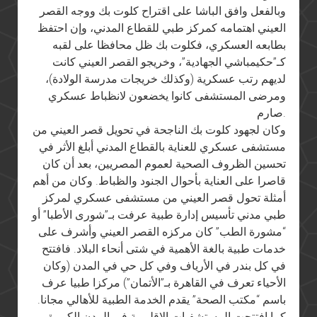
وبالفعل وافق الباشا على اقتراح كلوت بك ووجه القصر
العيني اهتمامه كمركز طبي للقطاع المدني، وإن احتفظ
بطابعه العسكري، فكلوت بك ظل محافظا على لقبه
كـ”حكيمباشي الجهادية”، وخريجو القصر العيني كانت
لديهم رتب عسكرية (وكذلك خريجات مدرسة الولادة)،
ومرضى المستشفى كانوا يخضعون لانظباط عسكري
صارم.
وكان لجهود كلوت بك الناجحة في تحويل قصر العيني من
مستشفى عسكري للعناية بالقطاع المدني أبلغ الأثر في
تحسين الظروف الصحية لعموم المصريين، بعد أن كان
قاصرا على العناية بأحوال الجنود والظباط. وكان من أهم
أمثلة تحول قصر العيني من مستشفى عسكري لمركز
طبي مدني تأسيس إدارة طبية عرفت بـ”شورى الأطبا” أو
“مشورة الطب” كان مركزه القصر العيني وأشرف على
خدمات طبية بالغة الأهمية في شتى أنحاء البلاد. فافتتح
في كل بندر في الأرياف وفي كل حي في المدن (وكان
الأحياء تعرف في القاهرة بـ”الأتمان”) مركزا طبيا عرف
باسم “مكتب الصحة” يقدم الخدمة الطبية للأهالي مجانا.
كما افتتحت المستشفيات الإقليمية في المدن الكبيرة