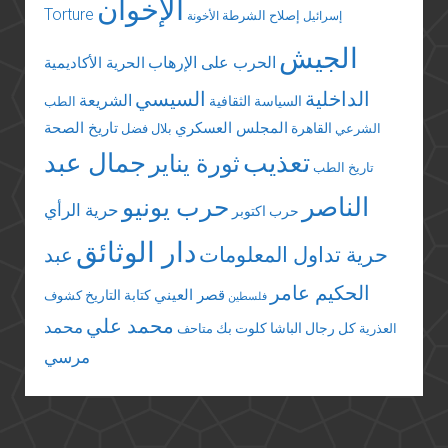
الإخوان
Torture
إصلاح الشرطة
إسرائيل
الأخونة
الجيش
الحرب على الإرهاب
الحرية الأكاديمية
الداخلية
السيسي
الشريعة
السياسة الثقافية
الطب
المجلس العسكري
تاريخ الصحة
القاهرة
الشرعي
بلال فضل
تعذيب
جمال عبد
ثورة يناير
تاريخ الطب
الناصر
حرب يونيو
حرية الرأي
حرب اكتوبر
دار الوثائق
حرية تداول المعلومات
عبد
الحكيم عامر
قصر العيني
كتابة التاريخ
كشوف
فلسطين
محمد علي
محمد
كل رجال الباشا
كلوت بك
العذرية
متاحف
مرسي