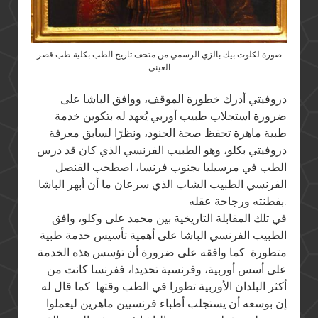
صورة لكلوت بيك بالزي الرسمي من متحف تاريخ الطب بكلية طب قصر
العيني
دروفيتي أدرك خطورة الموقف، ووافق الباشا على
ضرورة استجلاب طبيب أوربي يُعهد له بتكوين خدمة
طبية ماهرة تحفظ صحة الجنود، ونظرًا لسابق معرفة
دروفيتي بكلو، وهو الطبيب الفرنسي الذي كان قد درس
الطب في مرسيليا بجنوب فرنسا، اصطحب القنصل
الفرنسي الطبيب الشاب الذي سرعان ما أن أبهر الباشا
بفطنته ورجاحة عقله.
في تلك المقابلة التاريخية بين محمد على وكلو، وافق
الطبيب الفرنسي الباشا على أهمية تأسيس خدمة طبية
متطورة. كما وافقه على ضرورة أن تؤسس هذه الخدمة
على أسس أوربية، وفرنسية تحديدا، ففرنسا كانت من
أكثر البلدان الأوربية تطورا في الطب وقتها. كما قال له
إن بوسعه أن يستجلب أطباء فرنسيين ماهرين ليعملوا