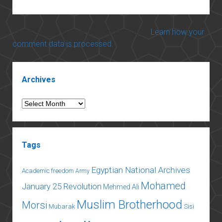
This site uses Akismet to reduce spam.
Learn how your
comment data is processed.
Sidebar
Archives
Archives
Tags
Egyptian National Archives
Academic freedom
Army
Mohamed
January 25 Revolution
Mehmed Ali
Muslim Brotherhood
Morsi
Mubarak
Sisi