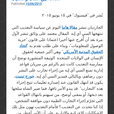
Published
15/06/2015
نُشر في “فيسبوك” في ١٥ يونيو ٢٠١٥
الجارديان تنشر
مقالا هاما
اليوم عن سياسة التعذيب التي
تنتهجها السي آي إيه. المقال معتمد على وثائق تنشر لأول
مرة بعد أن أُفرج عنها أخيرا اعتمادا على قانون “حرية
الوصول للمعلومات”، وبناء على طلب تقدم به “
اتحاد
الحقوق المدنية الأمريكي
” وهي أكبر جمعية لحقوق
الإنسان في الولايات المتحدة. الوثيقة المنشورة توضح أن
ممارسة التعذيب كانت تتم بالرغم من سريان قواعد
إدارية تمنع السي آي إيه من إجراء تجارب على البشر
دون رضاهم، وبالتالي فمدير السي آي إيه،
جورج تينيت
،
يكون قد انتهك القانون عند إصداره تعليمات تتيح إجراء
هذه “التجارب”. قذ يبدو الأمر تافها، فما ضير الشاه سلخها
بعد ذبحها، أو بمعنى أوضح، من سيهتم بانتهاك القواعد
التي تجرّم إجراء التجارب الطبية دون موافقة الشخص،
إذا كنا نتحدث عن التعذيب؟ فأمام التعذيب تهون مثل تلك
الإشكاليات الإجرائية والإدارية. على أن الأمر أخطر من