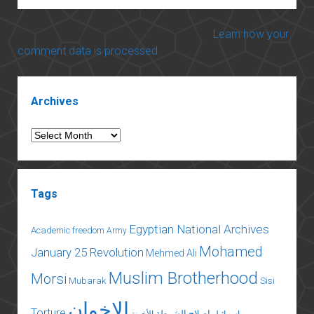
This site uses Akismet to reduce spam.
Learn how your
comment data is processed.
Sidebar
Archives
Archives
Tags
Egyptian National Archives
Academic freedom
Army
Mohamed
January 25 Revolution
Mehmed Ali
Muslim Brotherhood
Morsi
Mubarak
Sisi
الإخوان
Torture
إصلاح الشرطة
إسرائيل
الأخونة