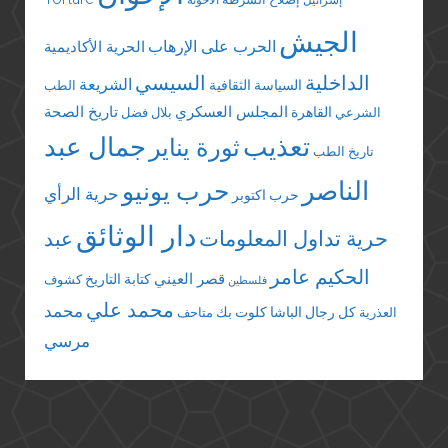
الجيش
الحرب على الإرهاب
الحرية الأكاديمية
الداخلية
السيسي
الشريعة
السياسة الثقافية
الطب
المجلس العسكري
تاريخ الصحة
القاهرة
الشرعي
بلال فضل
تعذيب
جمال عبد
ثورة يناير
تاريخ الطب
الناصر
حرب يونيو
حرية الرأي
حرب اكتوبر
دار الوثائق
حرية تداول المعلومات
عبد
الحكيم عامر
قصر العيني
كتابة التاريخ
كشوف
فلسطين
محمد علي
محمد
كل رجال الباشا
كلوت بك
العذرية
متاحف
مرسي