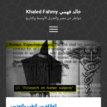
Khaled Fahmy خالد فهمي
خواطر عن مصر والشرق الأوسط والتاريخ
open
menu
twitter
facebook
خلفية شخصية
كتابات أكاديمية
مقالات صحافية
بوستات من فيسبوك
مقابلات في الإعلام
Languages
العلاقة بين الطب والتعذيب