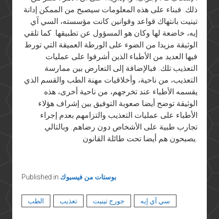
ذلك. فبناء على هذه المعلومات سيصبح من الممكن إدانة
تينيت بانتهاك قواعد وقوانين كانت مؤسسته، السي آي
إيه، خاضعة لها وكان هو المسؤول عن تطبيقها. كما تلقي
الوثيقة مزيدا من الضوء على الورطة العميقة التي تورط
فيها العديد من الأطباء الذين أشرفوا على عمليات
التعذيب تلك. فبالإضافة إلى التعارض بين ممارسة
التعذيب، من ناحية، وأخلاقيات مهنة الطب والقسم الذي
يقسمه الأطباء عند تخرجهم، من ناحية أخرى، هذه
الوثيقة توضح أيضا صعوبة التوفيق بين إشراف هؤلاء
الأطباء على عمليات التعذيب والتزامهم بعدم إجراء
تجارب طبية على الأشخاص دون رضاهم. وبالتالي
يصبحون هم أيضا تحت طائلة القانون.
بوستات من فيسبوك
Published in
سي آي إيه
جورج تينيت
تعذيب
الطب