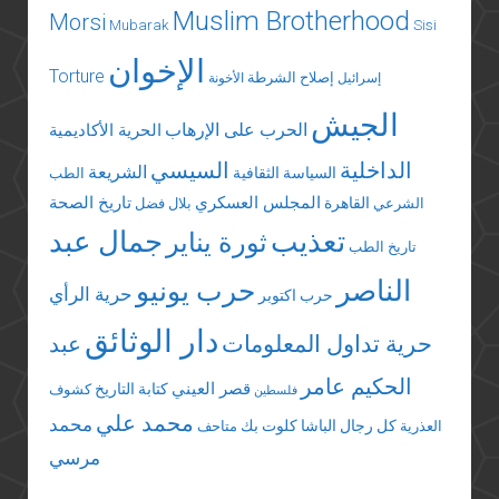
Muslim Brotherhood
Morsi
Mubarak
Sisi
الإخوان
Torture
إصلاح الشرطة
إسرائيل
الأخونة
الجيش
الحرب على الإرهاب
الحرية الأكاديمية
الداخلية
السيسي
الشريعة
السياسة الثقافية
الطب
المجلس العسكري
تاريخ الصحة
القاهرة
الشرعي
بلال فضل
تعذيب
جمال عبد
ثورة يناير
تاريخ الطب
الناصر
حرب يونيو
حرية الرأي
حرب اكتوبر
دار الوثائق
حرية تداول المعلومات
عبد
الحكيم عامر
قصر العيني
كتابة التاريخ
كشوف
فلسطين
محمد علي
محمد
كل رجال الباشا
كلوت بك
العذرية
متاحف
مرسي