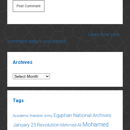
This site uses Akismet to reduce spam.
Learn how your
comment data is processed.
Sidebar
Archives
Archives
Tags
Egyptian National Archives
Academic freedom
Army
Mohamed
January 25 Revolution
Mehmed Ali