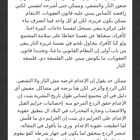
شعور الثأر والتشفي، وممكن حتى أشرحه لنفسي. لكني
رافضه كأساس يتبني عليه قانون العقوبات. الانتقام
ممكن يكون غريزة، لكن لو كل واحد فينا اتصرف بناء
على غرائزه يبقى نستحل لنفسنا حاجات كتيرة احنا،
كأفراد، منعناها عن نفسنا حفاظا على سلامة المجتمع.
ولو كنا كأفراد بنحاول نلجم في نفسنا غريزة الثار يبقى
من باب أولى إن النظام القانوني بتاعنا، وتحديدا قانون
العقوبات، ما يكونش مبني على الفلسفة دي، فلسفة
الثار.
ممكن حد يقول إن الإعدام غرضه مش الثار ولا التشفي،
لكن الردع والزجر. لكن هنا برضه في مشاكل. مفيش أي
دليل في أي مجتمع إنساني طول تاريخ البشرية يثبت إن
الإعدام حقق الردع المرجو منه. إحصائيات جرايم القتل
والاغتصاب وتجارة المخدرات في البلاد ال بتطبق عقوبة
الإعدام على الجرايم دي بثبت إن الجرايم دي ما قلّتش
لما اتطبقت عقوبة الإعدام. وزي ما بأقول في المقالة،
عنصر الردع بيتحقق لما يكون في جهاز شرطة كفؤ بيقوم