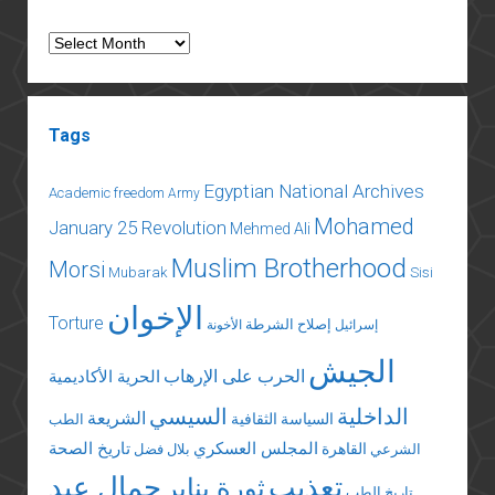
Archives
Tags
Egyptian National Archives
Academic freedom
Army
Mohamed
January 25 Revolution
Mehmed Ali
Muslim Brotherhood
Morsi
Mubarak
Sisi
الإخوان
Torture
إصلاح الشرطة
إسرائيل
الأخونة
الجيش
الحرب على الإرهاب
الحرية الأكاديمية
الداخلية
السيسي
الشريعة
السياسة الثقافية
الطب
المجلس العسكري
تاريخ الصحة
القاهرة
الشرعي
بلال فضل
تعذيب
جمال عبد
ثورة يناير
تاريخ الطب