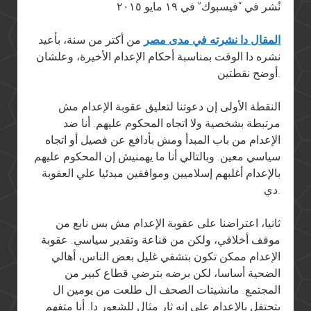
نُشر في “فيسبوك” في ١٩ مايو ٢٠١٥
المقال دا نشرته في مدى مصر
من أكتر من سنة، بأعيد
نشره دا الوقت بمناسبة أحكام الإعدام الأخيرة، وعلشان
أوضح نقطتين.
النقطة الأولى إن دعوتنا لتعليق عقوبة الإعدام مش
مرتبطة بشخصية ولا اتجاه المحكوم عليهم. أنا ضد
الإعدام من باب المبدأ ومش بأدافع عن فصيل أو اتجاه
سياسي معين. وبالتالي أنا ما يهمنيش إن المحكوم عليهم
بالإعدام أغلبهم إسلاميين وموافقين مبدئيا علي العقوبة
دي.
ثانيا، اعتراضنا على عقوبة الإعدام مش بس نابع من
موقف أخلاقي، ولكن من قناعة وتقدير سياسي. عقوبة
الإعدام ممكن تكون بتشفي غليل بعض الناس، أهالي
الضحية أساسا، لكن برضه بترضي قطاع كبير من
المجتمع. مانشيتات الصحف ال طلعت من يومين ال
بتحتفل بالإعدام على إنه ثار مثال للشعور دا. أنا متفهم