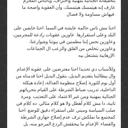
بتحقيقاته الجنائية بمهنية واحتراف، وبالتالي المجرم
عارف إنه هيتمسك هيتمسك، وأن العقوبة واضحة ما
فيهاش مساومة ولا فصال.
احنا مش ناس حالمة عايشة في السما. احنا خايفين على
البلد وعلى استقرارها. عاوزين عقوبات رادعة للمجرمين،
وعاوزين نحس إننا مطمنين في بيوتنا وشوارعنا،
وعاوزين نتخلص من القلق والرعب ال الجماعات
الإرهابية بتشتغل بيه.
وللأسباب دي تحديدا احنا معترضين على عقوبة الإعدام.
وال بيطالبنا بتقديم البديل، بنقول البديل احنا قدمناه من
أول يوم للثورة: إصلاح منظومة العدالة، إعادة هيكلة
الداخلية، تدريب ضباط الشرطة على القيام بتحرياتهم
الجنائية بمهنية ومن غير الاعتماد على التعذيب. ومرة
تانية، دا مش كلام أهطل ولا هو كلام مثالي. ده كلام في
صلب السياسة ومبني على استقراء دقيق للوضع. احنا
كمجتمع ما نملكش ترف عدم إصلاح جهازي الشرطة
والقضاء. الإعدام ما بيحققش الردع المرجو منه، بل