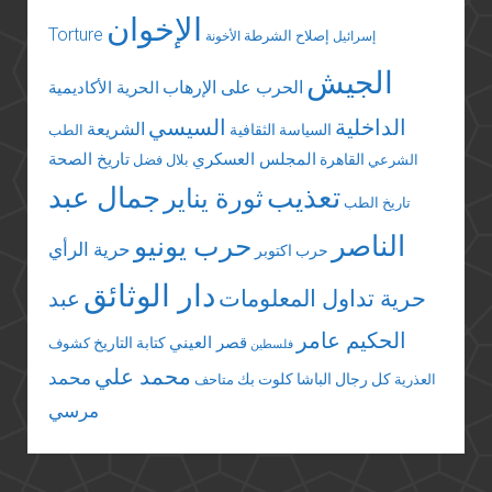
الإخوان
Torture
إصلاح الشرطة
إسرائيل
الأخونة
الجيش
الحرب على الإرهاب
الحرية الأكاديمية
الداخلية
السيسي
الشريعة
السياسة الثقافية
الطب
المجلس العسكري
تاريخ الصحة
القاهرة
الشرعي
بلال فضل
تعذيب
جمال عبد
ثورة يناير
تاريخ الطب
الناصر
حرب يونيو
حرية الرأي
حرب اكتوبر
دار الوثائق
حرية تداول المعلومات
عبد
الحكيم عامر
قصر العيني
كتابة التاريخ
كشوف
فلسطين
محمد علي
محمد
كل رجال الباشا
كلوت بك
العذرية
متاحف
مرسي