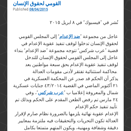
القومي لحقوق الإنسان
Published
08/04/2015
نُشر في “فيسبوك” في ٨ ابريل ٢٠١٥
عاجل من مجموعة “
ضد الإعدام
” إلى المجلس القومي
لحقوق الإنسان تدخلوا لوقف تنفيذ عقوبة الإعدام في
قضية “عرب شركس” تتوجه مجموعة “ضد الإعدام” بنداء
عاجل إلى المجلس القومي لحقوق الإنسان للتدخل
لوقف تنفيذ عقوبة الإعدام بحق سبعة مواطنين بعد
محاكمة استثنائية تفتقر لأدنى مقومات العدالة.
يذكر أن الحكم قد صدر عن المحكمة العسكرية في
٢١ أكتوبر الماضي في القضية ٤٣/٢٠١٤ جنايات عسكرية
شمال والمعروفة إعلاميا ب “
عرب شركس
“، وفي
٢٤ مارس تم رفض الطعن المقدم على الحكم وبذلك تم
تأييد تنفيذ حكم الإعدام.
الإعدام عقوبة نهائية يلزمها بالضرورة نظام صارم لإقرار
العدالة تكون التحريات والتحقيقات فيه ملتزمة بمعايير
دقيقة وشفافة ومهنية، ويكون المتهم متمتعا بكامل