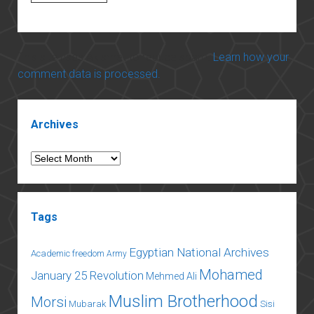
This site uses Akismet to reduce spam.
Learn how your
comment data is processed.
Sidebar
Archives
Archives
Tags
Egyptian National Archives
Academic freedom
Army
Mohamed
January 25 Revolution
Mehmed Ali
Muslim Brotherhood
Morsi
Mubarak
Sisi