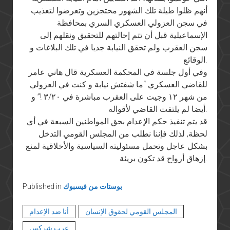
أنهم ظلوا طيلة تلك الشهور محتجزين وتعرضوا لتعذيب
في سجن العزولي العسكري السري بمحافظة
الإسماعيلية قبل أن تتم إحالتهم للتحقيق ونقلهم إلى
سجن العقرب ولم تحقق النيابة جديا في تلك البلاغات و
الوقائع.
وفي أول جلسة في المحكمة العسكرية قال هاني عامر
للقاضي العسكري “ما شفتش نيابة و كنت في العزولي
من شهر ١٢ وجيت على العقرب مباشرة في ٣/٢٠ !” و
أيضا لم يلتفت القاضي لأقواله.
قد يتم تنفيذ حكم الإعدام بحق المواطنين السبعة في أي
لحظة, لذلك فإننا نطلب من المجلس القومي التدخل
بشكل عاجل وتحمل مسئوليته السياسية والأخلاقية لمنع
إزهاق أرواح قد تكون بريئة.
بوستات من فيسبوك
Published in
المجلس القومي لحقوق الإنسان
أنا ضد الإعدام
عرب شركس