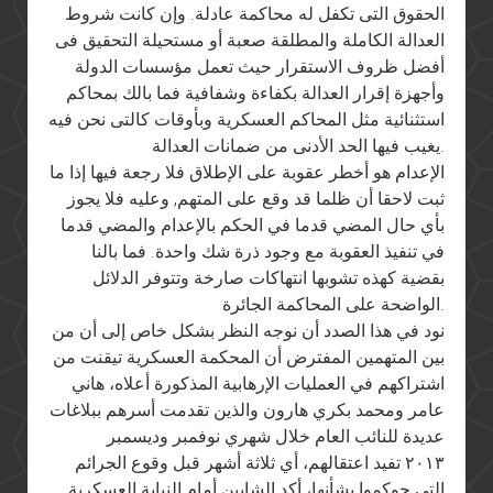
الحقوق التى تكفل له محاكمة عادلة. وإن كانت شروط
العدالة الكاملة والمطلقة صعبة أو مستحيلة التحقيق فى
أفضل ظروف الاستقرار حيث تعمل مؤسسات الدولة
وأجهزة إقرار العدالة بكفاءة وشفافية فما بالك بمحاكم
استثنائية مثل المحاكم العسكرية وبأوقات كالتى نحن فيه
يغيب فيها الحد الأدنى من ضمانات العدالة.
الإعدام هو أخطر عقوبة على الإطلاق فلا رجعة فيها إذا ما
ثبت لاحقا أن ظلما قد وقع على المتهم, وعليه فلا يجوز
بأي حال المضي قدما في الحكم بالإعدام والمضي قدما
في تنفيذ العقوبة مع وجود ذرة شك واحدة. فما بالنا
بقضية كهذه تشوبها انتهاكات صارخة وتتوفر الدلائل
الواضحة على المحاكمة الجائرة.
نود في هذا الصدد أن نوجه النظر بشكل خاص إلى أن من
بين المتهمين المفترض أن المحكمة العسكرية تيقنت من
اشتراكهم في العمليات الإرهابية المذكورة أعلاه، هاني
عامر ومحمد بكري هارون والذين تقدمت أسرهم ببلاغات
عديدة للنائب العام خلال شهري نوفمبر وديسمبر
٢٠١٣ تفيد اعتقالهم، أي ثلاثة أشهر قبل وقوع الجرائم
التي حوكموا بشأنها، أكد الشابين أمام النيابة العسكرية