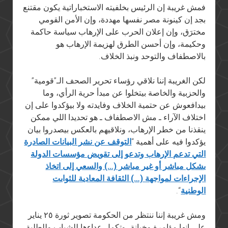
فمش غريبة إن الرئيس بخلفيته الاستخباراتية يكون مقتنع
بجد إن كينونة مصر نفسها مهددة، وإن الأمن القومي
مخترَق، وإن إعلان الحرب على الإرهاب سياسة حاكمة
وحكيمة، وإن أحسن الطرق لهزيمة الإرهاب هو
بالاصطفاف والتوحد ونبذ الخلاف.
لكن الغريبة إننا نلاقي رؤساء تحرير الصحف الـ”قومية”
والحزبية والخاصة بيتخلوا عن مبدأ حرية الرأي، وما
بيدافعوش عن حتمية الخلاف وفايدته ولا بيؤكدوا على إن
اختلاف الآراء ـ مش الاصطفاف ـ هو تحديدا اللي ممكن
ينقذنا من خطر الإرهاب، ونلاقيهم بالعكس بيصدروا بيان
يؤكدوا فيه على أهمية “
التوقف عن نشر البيانات الصادرة
التي تدعم الإرهاب وتدعو إلى تقويض مؤسسات الدولة
بشكل مباشر أو غير مباشر (…) والسعي إلى اتخاذ
الإجراءات لمواجهة (…) الثقافة المعادية للثوابت
الوطنية
“.
ومش غريبة إننا ننتظر من الحكومة تصوير ثورة ٢٥ يناير
على إنها مؤامرة وخيانة، وتكمل عداءها للشباب وللطلبة،