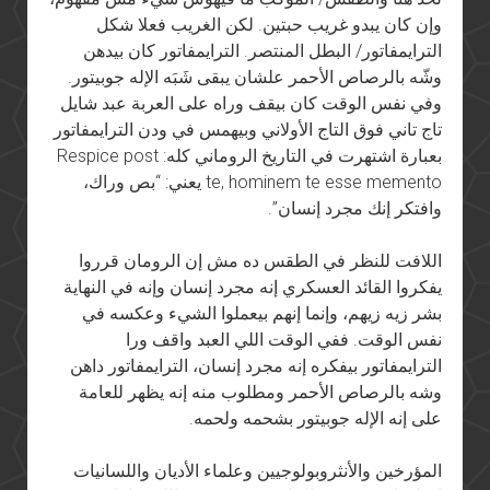
وإن كان يبدو غريب حبتين. لكن الغريب فعلا شكل
الترايمفاتور/ البطل المنتصر. الترايمفاتور كان بيدهن
وشّه بالرصاص الأحمر علشان يبقى شَبَه الإله جوبيتور.
وفي نفس الوقت كان بيقف وراه على العربة عبد شايل
تاج تاني فوق التاج الأولاني وبيهمس في ودن الترايمفاتور
بعبارة اشتهرت في التاريخ الروماني كله: Respice post
te, hominem te esse memento يعني: “بص وراك،
وافتكر إنك مجرد إنسان”.
اللافت للنظر في الطقس ده مش إن الرومان قرروا
يفكروا القائد العسكري إنه مجرد إنسان وإنه في النهاية
بشر زيه زيهم، وإنما إنهم بيعملوا الشيء وعكسه في
نفس الوقت. ففي الوقت اللي العبد واقف ورا
الترايمفاتور بيفكره إنه مجرد إنسان، الترايمفاتور داهن
وشه بالرصاص الأحمر ومطلوب منه إنه يظهر للعامة
على إنه الإله جوبيتور بشحمه ولحمه.
المؤرخين والأنثروبولوجيين وعلماء الأديان واللسانيات