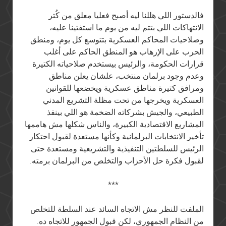
فالدستور اللي هللنا ليه أصبح فعليا معلق من كُتر
الانتهاكات اللي بتتم ليه من يوم ما استفتينا عليه،
وصلاحيات المحاكم العسكرية بتتوسع كل يوم، ومنطق
الحرب على الإرهاب هو المنطق الحاكم على أغلب
قرارات الحكومة، والرئيس بيستخدم صلاحياته الكتيرة
وعدم وجود برلمان منتخب، علشان يعلن مناطق
ومرافق كتيرة مناطق عسكرية ويخضعها للقوانين
العسكرية ويخرجها من تحت مظلة التشريع المدني
الطبيعي، والجيش بشركاته الضخمة هو اللي بينفذ
المشاريع الاقتصادية الكبيرة، والناس شكلها مش هاممها
تأخير الانتخابات البرلمانية وكأنها مستعدة لقبول احتكار
الرئيس للسلطتين التنفيذية والتشريعية ومستعدة حتى
لقبول فكرة حل الأحزاب والتخلص من البرلمان برمته.
***
الملفت للنظر مش الاتجاه السائد عند السلطة للتخلص
من النظام الجمهوري، لكن قبول الجمهور للاتجاه ده.