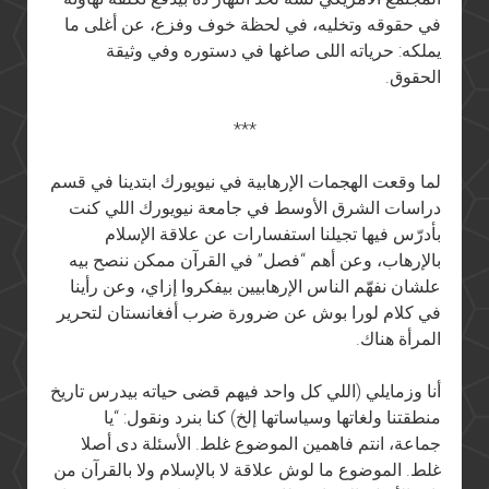
في حقوقه وتخليه، في لحظة خوف وفزع، عن أغلى ما
يملكه: حرياته اللى صاغها في دستوره وفي وثيقة
الحقوق.
***
لما وقعت الهجمات الإرهابية في نيويورك ابتدينا في قسم
دراسات الشرق الأوسط في جامعة نيويورك اللي كنت
بأدرّس فيها تجيلنا استفسارات عن علاقة الإسلام
بالإرهاب، وعن أهم “فصل” في القرآن ممكن ننصح بيه
علشان نفهّم الناس الإرهابيين بيفكروا إزاي، وعن رأينا
في كلام لورا بوش عن ضرورة ضرب أفغانستان لتحرير
المرأة هناك.
أنا وزمايلي (اللي كل واحد فيهم قضى حياته بيدرس تاريخ
منطقتنا ولغاتها وسياساتها إلخ) كنا بنرد ونقول: “يا
جماعة، انتم فاهمين الموضوع غلط. الأسئلة دى أصلا
غلط. الموضوع ما لوش علاقة لا بالإسلام ولا بالقرآن من