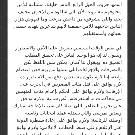
اسمها حروب الجيل الرابع. الناس خايفة، مشتاقة للأمن.
مخاوفهم مشروعة لأن اللي شافوه من الإخوان مخيف
بجد، واللي بيشوفوه من داعش مرعب وما فيهوش هزار.
الناس حاجتهم للأمن حقيقية لأنهم شاعرين بتهديد حقيقي
لحياتهم ولمستقبلهم.
في نفس الوقت السيسي بيعرض علينا الأمن والاستقرار
وبيقول لنا إنه هو الوحيد القادر على تحقيق المطلب
العميق ده. وبيقول لنا كمان، يمكن مش باللفظ لكن
بالتصرفات والإجراءات اللي عملها من يوم فض اعتصام
رابعة، إننا لازم نكون مستعدين ندفع تمن الاستقرار ده.
لازم نوافق على قتل مئات المصريين في الحرب على
الإرهاب؛ ولازم نوافق على الحكم بإعدام مئات المتهمين
في محاكمات ما استغرقتش نُص ساعة؛ ولازم نوافق
على تجريم التظاهر، اللي أصلا كان سبب الإطاحة بمبارك
وبعدين بمرسي واللي بفضله عملنا انتخابات رئاسية
أوصلته للرئاسة؛ ولازم نوافق على إعادة سيطرة الدولة
على الإعلام وعلى ضبط الخطاب الإعلامي؛ ولازم نوافق
على التنازل عن مطلب تطهير مؤسسات الدولة وإعادة