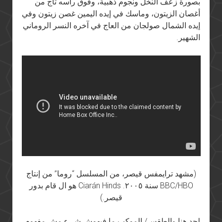
بصورة زعف النخل ونجوم ذهبية، وفوق راسه تاج من
أغصان الزيتون، وماسك في إيده اليمين غصن زيتون وفي
إيده الشمال صولجان من العاج في آخره النسر الروماني
الشهير.
(مشهد ترايمفس قيصر، من المسلسل “روما” من إنتاج
BBC/HBO سنة ٢٠٠٥. Ciarán Hinds هو ال قام بدور
قيصر.)
لحد هنا والطقس/ الموكب ما فيهوش شيء مش مفهوم،