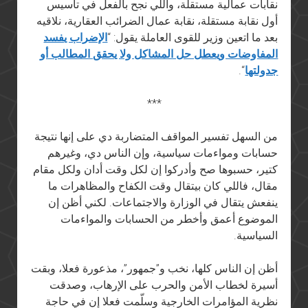
نقابات عمالية مستقلة، واللي نجح بالفعل في تأسيس
أول نقابة مستقلة، نقابة عمال الضرائب العقارية، نلاقيه
بعد ما اتعين وزير للقوى العاملة يقول: “
الإضراب يفسد
المفاوضات ويعطل حل المشاكل ولا يحقق المطالب أو
جدولتها
“.
***
من السهل تفسير المواقف المتضاربة دي على إنها نتيجة
حسابات ومواءمات سياسية، وإن الناس دي، وغيرهم
كتير، حسبوها صح وأدركوا إن لكل وقت أدان ولكل مقام
مقال، فاللي كان بيتقال وقت الكفاح والمظاهرات ما
ينفعش يتقال في الوزارة والاجتماعات. لكني أظن إن
الموضوع أعمق وأخطر من الحسابات والمواءمات
السياسية.
أظن إن الناس كلها، نخب و”جمهور”، مذعورة فعلا، وبقت
أسيرة لخطاب الأمن والحرب على الإرهاب، وصدقت
نظرية المؤامرات الخارجية وسلّمت فعلا إن في حاجة