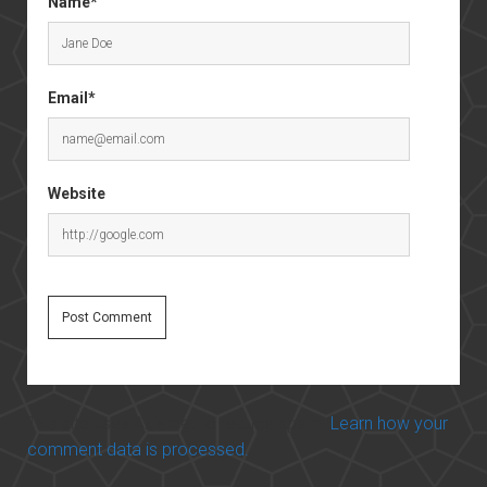
Name*
Email*
Website
This site uses Akismet to reduce spam.
Learn how your
comment data is processed.