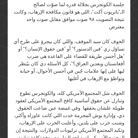
جلسة الكونجرس بجلالة قدره لما صوّت لصالح
الـ”باتريوت آكت”، اللي هو قانون مكافحة الإرهاب، وكانت
نتيجة التصويت ٩٨ صوت موافق مقابل صوت واحد
معترض.
الخوف كان سيد الموقف، واللي كان بيجرؤ على طرح أي
تساؤل زي “فين الدستور؟” أو “فين حقوق الإنسان؟” أو
“هل أحسن طريقة للقضاء على القاعدة هي ضرب
أفغانستان وبعدين العراق؟”، كل الأسئلة دي كان بيُنظر
ليها على إنها علامات جُبن في أحسن الأحوال، أو خيانة
وتواطؤ مع الإرهاب في أغلبها.
الخوف شل المجتمع الأمريكي كله، والكونجرس تطوع
وتنازل عن حقوق أساسية كافح المجتمع الأمريكي لعقود
طويلة علشان يحققها. وفي غمضة عين ضاعت الحقوق
دي، وإدارة بوش المجرمة خدت اللي كانت عاوزاه وأكثر،
وشنت حرب على بلدين، وأعلنت الحرب على الإرهاب،
وتكبد المجتمع الأمريكي ترليونات الدولارات. والنتيجة إن
المجتمع الأمريكي لسه لحد النهار ده بيدفع تكلفة تهاونه