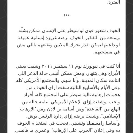
الفترة.
***
الخوف شعور قوي لو سيطر على الإنسان ممكن يشلّه
ويمنعه من التفكير. الخوف برضه غريزة إنسانية عميقة
لو داعبتها يمكن تقدر تحرك الملايين وتقنعهم باللي مش
في مصلحتهم.
أنا كنت في نيويورك يوم ١١ سبتمبر ٢٠١١ وشفت بعيني
الأبراج وهي بتنهار، ومش ممكن أنسى حالة الذعر اللي
انتابت سكان المدينة، وأنا منهم، والمجتمع الأمريكي كله.
وفي الأيام والأسابيع التالية شفت إزاي الخوف من
هجمات إرهابية تالية سيطر على المجتمع كله، أفراد
ونخب، وشفت إزاي الإعلام الأمريكي انتابته حالة من
الهلع من “القاعدة” ومن أسامة بن لادن ومن “الإرهاب
الإسلامي”. وشفت برضه إزاي إدارة الرئيس بوش،
وأساسا رامسفيلد وتشيني، نجحت في استخدام الخوف
ده وفي إعلان “الحرب على الإرهاب”. وعمري ما هأنسى