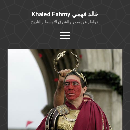
Khaled Fahmy خالد فهمي
خواطر عن مصر والشرق الأوسط والتاريخ
open
menu
twitter
facebook
خلفية شخصية
كتابات أكاديمية
مقالات صحافية
بوستات من فيسبوك
مقابلات في الإعلام
Languages