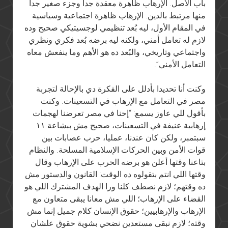
باب الأصل. الإرهاب ظاهرة معقدة جدا وجزء صغير جدا
منها مرتبط بالدين. الإرهاب ظاهرة اجتماعية وسياسية
في المقام الأول، ليه بُعد تنظيمي لوجسيتيكي صحيح وده
لازم له تعامل أمني، ولكنه ليه برضه بُعد فكري ونظري
واجتماعي وتاريخي، والبُعد ده هو الأهم وما ينفعش معاه
التعامل الأمني”.
وكنت أنا تحديدا بأدلل على الفكرة دي بالإحالة لتجربة
مصر في التعامل مع الإرهاب في التسعينات. وكنت
بأقول للي عاوز يسمع: “إحنا في مصر تعرضنا لهجمات
إرهابية عنيفة في التسعينات، صحيح مش ببشاعة ١١
سبتمبر، ولكن كان عندنا، عمليا، حرب عصابات بين
قوات الأمن وبين الحركات الإسلامية المسلحة. والنظام
بتاعنا وقتها أعلن هو برضه الحرب على الإرهاب وقال
وقتها اللي انتم بتقولوه ده الوقت: القانون والدستور مش
ده وقتهم؛ لازم نصطف كلنا ورا الهدف المشترك اللي هو
القضاء على الإرهاب؛ اللي مش معانا يبقى متعاون مع
الإرهاب والإرهابيين؛ حقوق الإنسان كلام جميل إنما مش
وقته؛ لازم نبقى مستعدين نضحي بشوية حقوق علشان