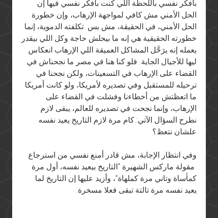
بأفكّر نفسي باللحظة اللي كنت بأفكّر نفسي فيها إن
الحل الأمني مش كافي لمواجهة الإرهاب، وإن خطورة
الحل الأمني، في الحقيقة، مش بس تكلفته الدموية، إنما
خطورته الحقيقية هي إنه ما بيحلش حاجة وكل اللي بيقدر
يعمله إنه يرَحَّل المشاكل العميقة اللي الإرهاب انعكاس
ليها للأجيال الجاية. فلو كنا هنا في مصر ما نجحناش في
القضاء على الإرهاب في التسعينات، ولكن نجحنا في
ترحيله للمستقبل وفي تصديره لأمريكا، ولو كانت أمريكا
ما اتعظتش من أخطاءنا وفشلت في القضاء على
الإرهاب، وإنما نجحت في تصديره للعالم، يبقى لازم
نطرح السؤال الآتي: كام مرة لازم التاريخ يعيد نفسه
علشان نتعظ؟
وفي انتظار الإجابة، مش قادر أمنع نفسي من استرجاع
مقولة ماركس الشهيرة “التاريخ بيعيد نفسه، أول مرة
كمأساة وتاني مرة كملهاة”، وأزيد عليها إن التاريخ لما
يعيد نفسه مرة تالتة تبقى فعلا مسخرة.