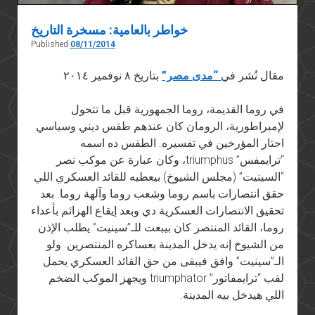
خواطر بالعامية: مسخرة التاريخ
Published
08/11/2014
مقال نُشر في
“مدى مصر”
بتاريخ ٨ نوفمير ٢٠١٤
في روما القديمة، روما الجمهورية قبل ما تتحول
لإمبراطورية، الرومان كان عندهم طقس ديني وسياسي
احتار المؤرخين في تفسيره. الطقس ده اسمه
“ترايمفس” triumphus، وكان عبارة عن موكب نصر
“السينيت” (مجلس الشيوخ) بيعطيه للقائد العسكري اللي
حقق انتصارات باسم روما وشعب روما وآلهة روما. بعد
تحقيق الانتصارات العسكرية دي وبعد إيقاع الهزائم بأعداء
روما، القائد المنتصر كان بيبعت للـ”سينيت” يطلب الإذن
من الشيوخ إنه يدخل المدينة بعساكره المنتصرين. ولو
الـ”سينيت” وافق فيبقى من حق القائد العسكري يحمل
لقب “ترايمفاتور” triumphator ويجهز الموكب الضخم
اللي هيدخل بيه المدينة.