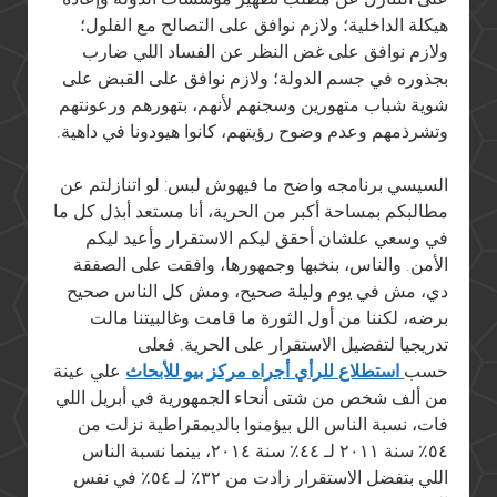
هيكلة الداخلية؛ ولازم نوافق على التصالح مع الفلول؛
ولازم نوافق على غض النظر عن الفساد اللي ضارب
بجذوره في جسم الدولة؛ ولازم نوافق على القبض على
شوية شباب متهورين وسجنهم لأنهم، بتهورهم ورعونتهم
وتشرذمهم وعدم وضوح رؤيتهم، كانوا هيودونا في داهية.
السيسي برنامجه واضح ما فيهوش لبس: لو اتنازلتم عن
مطالبكم بمساحة أكبر من الحرية، أنا مستعد أبذل كل ما
في وسعي علشان أحقق ليكم الاستقرار وأعيد ليكم
الأمن. والناس، بنخبها وجمهورها، وافقت على الصفقة
دي، مش في يوم وليلة صحيح، ومش كل الناس صحيح
برضه، لكننا من أول الثورة ما قامت وغالبيتنا مالت
تدريجيا لتفضيل الاستقرار على الحرية. فعلى
حسب
استطلاع للرأي أجراه مركز بيو للأبحاث
علي عينة
من ألف شخص من شتى أنحاء الجمهورية في أبريل اللي
فات، نسبة الناس الل بيؤمنوا بالديمقراطية نزلت من
٥٤٪ سنة ٢٠١١ لـ ٤٤٪ سنة ٢٠١٤، بينما نسبة الناس
اللي بتفضل الاستقرار زادت من ٣٢٪ لـ ٥٤٪ في نفس