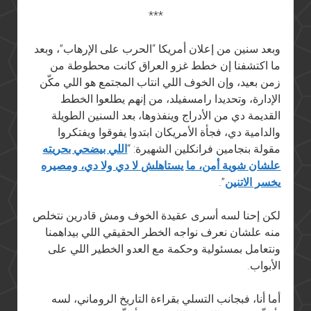
***
وبعد سنين من إعلان أمريكا “الحرب على الإرهاب”، وبعد
ما اكتشفنا إن خطط غزو العراق كانت محطوطة من
زمن بعيد، وإن الخوف اللي انتاب المجتمع هو اللي مكّن
الإدارة، وتحديدا رامسفيلد، من إنهم يطلعوا الخطط
القديمة دي من الأدراج وينفذوها، بعد السنين الطويلة
والدامية دي، فجأة الأمريكان ابتدوا يفوقوا ويفتكروا
مقولة بنجامين فرانكلين الشهيرة: “
اللي بيضحي بحريته
علشان شوية أمن، ما يستاهلش لا دي ولا دي، ومصيره
يخسر الاتنين
”.
لكن إحنا لسه أسرى عقيدة الخوف ومش قادرين نتخلص
منه علشان نعرف نواجه الخطر الحقيقي اللي بيداهمنا
ونتعامل بمسئولية وحكمة مع العدو الخطير اللي على
الأبواب.
أما أنا، فبجانب التسلي بقراءة التاريخ الروماني، لسه