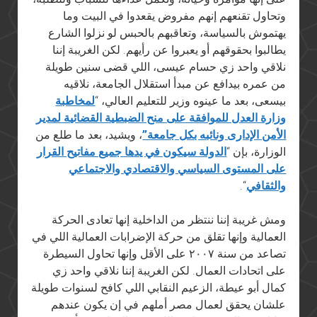
وتحاول تقنعهم إنهم مفروض يقعدوا في البيت وما
يهتموش بالسياسة، وتعاقبهم بالحبس لو نزلوا الشارع
يطالبوا بحقوقهم أو يعبروا عن رأيهم. لكن الغريبة إننا
نلاقي واحد زي حسام عيسى، اللي قضى سنين طويلة
من عمره بيدافع عن مبدأ استقلال الجامعة، نلاقيه
بيسعى، بعد ما عينوه وزير للتعليم العالي، “
لمخاطبة
وزارة العدل للموافقة على منح الضبطية القضائية لمدير
الأمن الإدارى ونائبه بكل جامعة”
، ويشيد، بعد ما طلع من
الوزارة، بإن “
الدولة سيكون في يدها جميع مفاتيح القرار
على المستوى السياسي والاقتصادي والاجتماعي
والثقافي
“.
ومش غريبة إننا ننتظر من الداخلية إنها تعادى الحركة
العمالية وإنها تقلق من حركة الإضرابات العمالية اللي في
تصاعد من سنة ٢٠٠٧ على الأقل وإنها تحاول السيطرة
على اتحادات العمال. لكن الغريبة إننا نلاقي واحد زي
كمال أبو عيطة، الزعيم النقابي اللي كافح لسنوات طويلة
علشان يحقق لعمال مصر أملهم في إن يكون عندهم