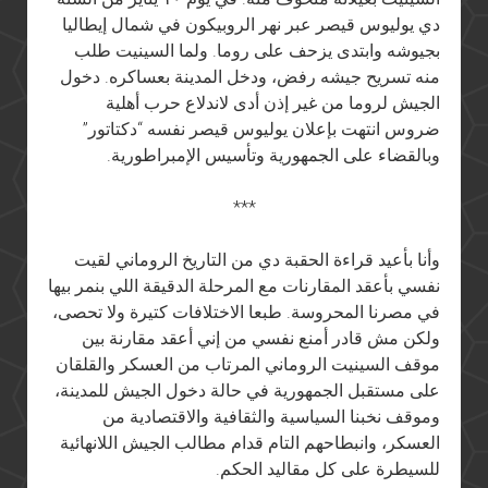
دي يوليوس قيصر عبر نهر الروبيكون في شمال إيطاليا
بجيوشه وابتدى يزحف على روما. ولما السينيت طلب
منه تسريح جيشه رفض، ودخل المدينة بعساكره. دخول
الجيش لروما من غير إذن أدى لاندلاع حرب أهلية
ضروس انتهت بإعلان يوليوس قيصر نفسه “دكتاتور”
وبالقضاء على الجمهورية وتأسيس الإمبراطورية.
***
وأنا بأعيد قراءة الحقبة دي من التاريخ الروماني لقيت
نفسي بأعقد المقارنات مع المرحلة الدقيقة اللي بنمر بيها
في مصرنا المحروسة. طبعا الاختلافات كتيرة ولا تحصى،
ولكن مش قادر أمنع نفسي من إني أعقد مقارنة بين
موقف السينيت الروماني المرتاب من العسكر والقلقان
على مستقبل الجمهورية في حالة دخول الجيش للمدينة،
وموقف نخبنا السياسية والثقافية والاقتصادية من
العسكر، وانبطاحهم التام قدام مطالب الجيش اللانهائية
للسيطرة على كل مقاليد الحكم.