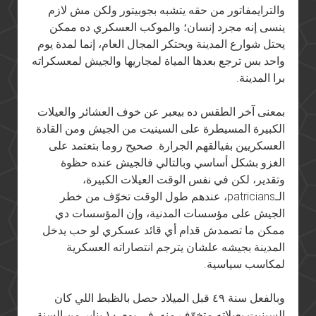
والترايمفاتور من حقه يتشبه بجوبيتور ولكن مش لازم
ينسى إنه مجرد إنسان؛ والموكب العسكري ده ممكن
يحتل شوارع المدينة ويحتكر المجال العام، إنما لمدة يوم
واحد بس ترجع بعدها المياة لمجاريها والجيش لمعسكراته
برا المدينة.
بمعنى آخر الطقس ده بيعبر عن خوف العشائر والعيلات
الكبيرة المسيطرة على السينيت من الجيش ومن القادة
العسكريين بفيالقهم الجرارة. صحيح روما بتعتمد على
الغزو بشكل أساسي وبالتالي فالجيش عنده حظوة
وتقدير، لكن في نفس الوقت العيلات الكبيرة،
الـpatricians، عندهم طول الوقت تخوّف من خطر
الجيش على مؤسسات المدنية، وإن المؤسسات دي
ممكن ما تصمدش قدام أي قائد عسكري لو حب يدخل
المدينة بجيشه علشان يترجم انتصاراته العسكرية
لمكاسب سياسية.
وبالفعل سنة ٤٩ قبل الميلاد حصل بالظبط اللي كان
السينيت بعيلاته متخوّف منه. في يوم ١٠ يناير من السنة