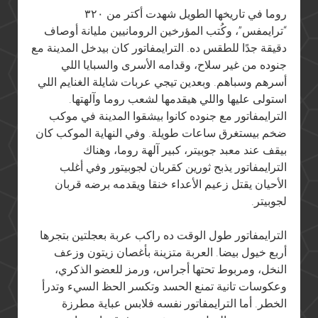
روما في تاريخها الطويل شهدت أكتر من ٣٢٠
“ترايمفس”، وكُتب المؤرخين الرومانيين مليانة أوصاف
دقيقة جدًا للطقس ده. الترايمفاتور كان بيدخل المدينة مع
جنوده من غير سلاح، وقدامه الأسرى والسبايا اللي
أسرهم وسباهم. وبعدين تيجي عربات شايلة الغنايم اللي
استولى عليها واللي هيقدمها لشعب روما وآلهتها.
الترايمفاتور مع جنوده كانوا بيشقوا المدينة في موكب
ضخم بيستغرق ساعات طويلة. وفي النهاية الموكب كان
بيقف عند معبد جوبيتر، كبير آلهة روما، وهناك
الترايمفاتور يذبح ثورين كقربان لجوبيتور وفي أغلب
الأحيان يقتل زعيم الأعداء خنقا ويقدمه برضه قربان
لجوبيتر.
الترايمفاتور طول الوقت ده راكب عربة بعجلتين بتجرها
أربع خيول بيضا. العربة متزينة بأغصان زيتون وزعف
النخل، ومربوط تحتها أجراس، ورمز للعضو الذكري،
وعكوسات تانية تمنع الحسد وتكسر الحظ السيء وتدرأ
الخطر. أما الترايمفاتور نفسه فلابس عباية مطرزة