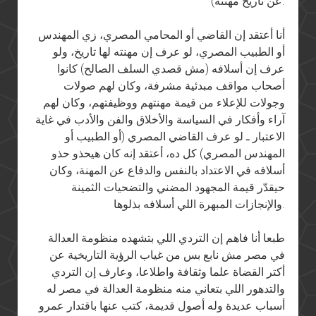
عن تاريخ مهنته).
أنا أعتقد إن القاضي أو المحامي المصري، زي المهندس
أو الطبيب المصري، لو عرف إن مهنته لها تاريخ، ولو
عرف إن أسلافه (مش قصدي السلف الصالح) كانوا
أصحاب مواقف مبدئية مشرفة، وكان لهم صولات
وجولات للإعلاء من قيمة مهنتهم ووظيفتهم، وكان لهم
آراء وأفكار في السياسة والأخلاق والفن والأدب في غاية
الاعتبار ـ لو عرف القاضي المصري (أو الطبيب أو
المهندس المصري) كل ده، أعتقد إنه كان هيحذو حذو
أسلافه في الاعتداد بالنفس والدفاع عن المهنة، وكان
حيقدّر قيمة المجهود المضني والتضحيات الثمينة
والإنجازات المبهرة اللي أسلافه بذلوها.
طبعا أنا فاهم إن التردي اللي بتشهده منظومة العدالة
في مصر مش نابع بس من غياب الرؤية التاريخية عن
أكتر القضاة علما وثقافة واطلاعا، وعارف إن التردي
والتدهور اللي بتعاني منه منظومة العدالة في مصر له
أسباب عديدة وله أصول قديمة، كتب عنها باقتدار عمرو