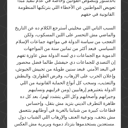
بالدستور وبنصوص القوانين وخاصة في عدم تنفيذ مبدأ
تعويض المواطنين عن الأخطاء اللي بترتكبها المنظومة
القانونية في حقهم.
السبب التاني اللي مخليني أسترجع الكلام ده عن التاريخ
والماضي مش التحسر على اللبن المسكوب، ولكن
التعجب من سياسة الدولة في مواجهة جماعات الإسلام
السياسي. فبعد أكثر من تمانين سنة من المواجهات
الدموية مع الجماعات دي لسه الدولة مش عاوزة تفهم
إن التصدي للجماعات دي حيفشل طالما فضل محصور
في البعد الأمني. فبعد سنين طويلة من تجييش الجيوش،
وإعلان الحرب على الإرهاب، وفرض الطوارئ، والبطش
والتعذيب، وسحب كل أنواع الحماية القانونية من اللي
الدولة بتعتبرهم إرهابيين (ومن قرايبهم ونسايبهم
وجيرانهم وأصحابهم وكل اللي يتشدد لهم)، بعد كل ده
ظاهرة التطرف الديني بتزيد مش بتقل، وإحساس
قطاعات كبيرة من شبابنا بالغربة في أوطانهم بتتعمق
مش بتخف، ونوعية العنف والإرهاب اللي الشباب دول
مستعدين يستخدموها بتزداد دموية وبربرية مش العكس.