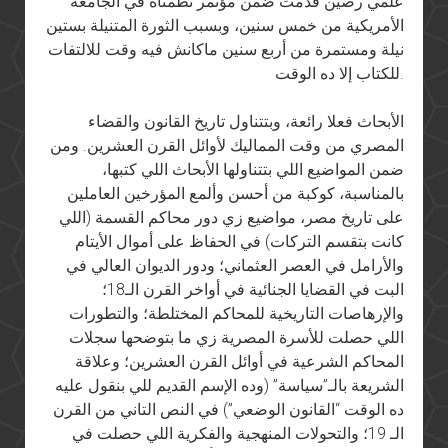
علمي رصين قُدمت ضمن مؤتمر نظمناه في الجامعة
الأمريكية من خمس سنين، وبسبب الثورة المتنيلة بستين
نيلة ومستمرة من أربع سنين ماكانش فيه وقت للالتفات
للكتاب إلا ده الوقت.
الأبحاث فعلا رائعة، وبتتناول تاريخ القانون والقضاء
المصري من وقت المماليك لأوائل القرن العشرين. ومن
ضمن المواضيع اللي بتتناولها الأبحاث اللي كتبها،
بالمناسبة، كوكبة من أحسن وألمع المؤرخين العاملين
على تاريخ مصر، مواضيع زي دور محاكم القسمة (اللي
كانت بتقسم التركات) في الحفاظ على أموال الأيتام
والأرامل في العصر العثماني؛ ودور الديوان العالي في
البت في القضايا الجنائية في أواخر القرن الـ18؛
والإرهاصات التاريخية للمحاكم المختلطة؛ والتطورات
اللي حصلت للأسرة المصرية زي ما بتوضحها سجلات
المحاكم الشرعية في أوائل القرن العشرين؛ وعلاقة
الشريعة بالـ”سياسة” (وده الإسم القديم للي بنقول عليه
ده الوقت “القانون الوضعي”) في النص التاني من القرن
الـ 19؛ والتحولات المنهجية والفكرية اللي حصلت في