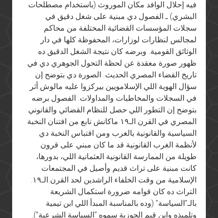
فيه إحلال الوافد مكان الموروث (باستخدام مصطلحات
البشري) ـ الفصول دي مبنية على شغل دقيق في
سجلات المؤسسات القضائية المختلفة من محاكم
لمجالس لنظارات لوزارات، المحفوظة كلها في دار
الوثائق القومية. وبرضه كان نتيجة الشغل الدقيق ده
ظهور صورة معقدة عن لحظة التحول الجوهري دي في
تاريخ القضاء المصري الحديث. الصورة دي بتوضح إن
سؤال الهوية اللي الإسلامويين بيركزوا عليه مالوش أثر
في السجلات والمخاطبات والمداولات. الفصول برضه
بتوضح إن التطور اللي حصل للنظام القضائي والقانوني
المصري في القرن الـ١٩ ماكانش نابع من افتنان النخبة
السياسية والقانونية بالغرب ومن اقتباس النخبة دي
لأنظمة الغرب القانونية قد ما كان مبني على قرون
طويلة من الممارسة القانونية العثمانية اللي، بدورها،
كانت مبنية على تراث قديم وأصيل في المجتمعات
الإسلامية من وقت الخلفاء الراشدين لحد القرن الـ١٩.
التراث ده كان قوامه ضرورة استكمال الشريعة
بالـ”السياسة” (وده بالمناسبة المبدأ اللي ابن تيمية
وتلميذه وابن قيم الجوزية سموه “السياسة الشرعية”).