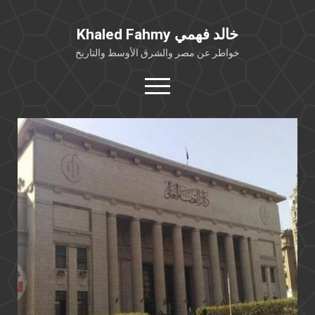
Khaled Fahmy خالد فهمي
خواطر عن مصر والشرق الأوسط والتاريخ
open
menu
twitter
facebook
خلفية شخصية
كتابات أكاديمية
مقالات صحافية
بوستات من فيسبوك
مقابلات في الإعلام
Languages