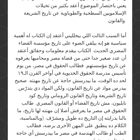
يعني باختصار الموضوع أعقد بكتير من تخيلات
الإسلامويين السطحية والطوباوية عن تاريخ الشريعة
والقانون.
أما السبب التالت اللي بيخلليني أعتقد إن الكتاب له أهمية
سياسية هو إنه بيلقي الضوء على تاريخ مؤسسة القضاء
المصري الحديث. الكتاب بيقدم معلومات وحقائق أعتقد
أن عدد صغير جدا حتى من قضاة مصر ومحاميها يعرفوه
عن تاريخ مؤسستهم. فطالب الحقوق في مصر، من يوم
تأسيس مدرسة الحقوق الخديوية في أواخر القرن الـ١٩
لحد ده الوقت، ما بيدرسش حاجة عن تاريخ مهنته. صحيح
بيدرس مواد عن تاريخ القانون، ولكن المواد دي بتدرّس
تاريخ الشريعة وتاريخ القانون الروماني وتاريخ كود
نابليون، مش تاريخ القضاء أو القانون المصري. طالب
الحقوق في مصر ما يعرفش أصلا إن مهنته لها تاريخ، ما
بالنا بدرايته إن التاريخ ده طويل ومشرّف. (وبالمناسبة،
الكلام ده ينطبق على المهن الأخرى برضه، فطالب
الطب أو طالب الهندسة في مصر ما بيدرسش أي حاجة