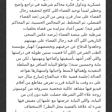
عسكرية وتداول فكرة محاكم شرطية في تراجع واضح
وخطير لمبدأ توحيد القضاء اللي كافح لتحقيقه رجال
القضاء على مدار قرن ونص من الزمن (ضد القضاء
القنصلي، ثم المختلط، ثم المجالس الحسبية، ثم المحاكم
الشرعية)؛ تعيين أعداد متزايدة من قضاة بخلفيات
شرطية على منصة القضاء (برضه عكس المنحى
التاريخي اللي أكد فيه رجال القضاء على مهنيتهم
وجاهدوا للدفاع عن حرفيتهم وتخصصهم)؛ انهيار مؤسسة
الطب الشرعي (اللي أنا قضيت سنين طويلة في دراستها
واللي أقدر أشهد بأسبقيتها وكفاءتها ومهنيتها ـ لكن من
ماية وخمسين سنة)؛ تواطؤ النيابة السافر مع السلطة
التنفيذية وإهمالها لأبسط واجباتها واستهتارها بقواعد
العدالة (جلسة قضية علاء عبدالفتاح إمبارح مثال جيد
على ده وقت ما النيابة قررت تعرض مقاطع من أفلام
فيديو فيها مشاهد عائلية شخصية مسروقة من كومبيوتر
زوجة علاء اللي الشرطة حصلت عليه دون إذن من
النيابة، واللي النيابة عرضتها مع علمها إن مفيش فيها
شيء له علاقة بالقضية محل النظر)؛ الاستخفاف