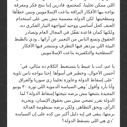
اللي ممكن تخلينا، كمجتمع، قادرين إننا ننتج فكر ومعرفة
نواجه بيها الأفكار البراقة بتاعت الإسلامويين ونبين خطأها
وسطحيتها. لكن الدولة مصممة مش بس على استخدام
العنف كحل أساسي ووحيد لمواجهة التيار الفكري ده،
ولكنها كمان قاعدة تقفّل في المجال العام وتصادر
الحقوق وتمنع الناس من التعبير عن آرائها ـ ودي بالظبط
البيئة اللي بيزدهر فيها التطرف وبتنتشر فيها الأفكار
السطحية والتكفيرية بتاعت الإسلامويين”.
“يا عم، انت يا عبيط يا بتستعبط. الكلام ده مثالي، في
أحسن الأحوال، وخطير في أسوأها. إحنا بنواجه ناس ناوية
على إسقاط الدولة وعاوزة تخلينا زي سوريا والعراق”.
وأنا بأرد وأقول “وهي السياسة الدموية اللي ثورة ٣٠ يونيو
المجيدة بتتبعها مش برضه نتيجتها إسقاط الدولة؟ لما
الدولة تقرر تضحي مش بس بحقوق الإنسان، وبحرية
الرأي، وبحق التظاهر، ولكن برضه بمنظومة العدالة
برمتها، يبقى في إيه دليل أكبر من كده على إن السياسة
دي هي اللي بتسقط الدولة؟”.