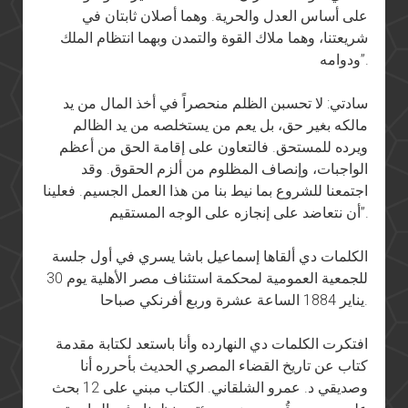
على أساس العدل والحرية. وهما أصلان ثابتان في
شريعتنا، وهما ملاك القوة والتمدن وبهما انتظام الملك
ودوامه”.
سادتي: لا تحسبن الظلم منحصراً في أخذ المال من يد
مالكه بغير حق، بل يعم من يستخلصه من يد الظالم
ويرده للمستحق. فالتعاون على إقامة الحق من أعظم
الواجبات، وإنصاف المظلوم من ألزم الحقوق. وقد
اجتمعنا للشروع بما نيط بنا من هذا العمل الجسيم. فعلينا
أن نتعاضد على إنجازه على الوجه المستقيم”.
الكلمات دي ألقاها إسماعيل باشا يسري في أول جلسة
للجمعية العمومية لمحكمة استئناف مصر الأهلية يوم 30
يناير 1884 الساعة عشرة وربع أفرنكي صباحا.
افتكرت الكلمات دي النهارده وأنا باستعد لكتابة مقدمة
كتاب عن تاريخ القضاء المصري الحديث بأحرره أنا
وصديقي د. عمرو الشلقاني. الكتاب مبني على 12 بحث