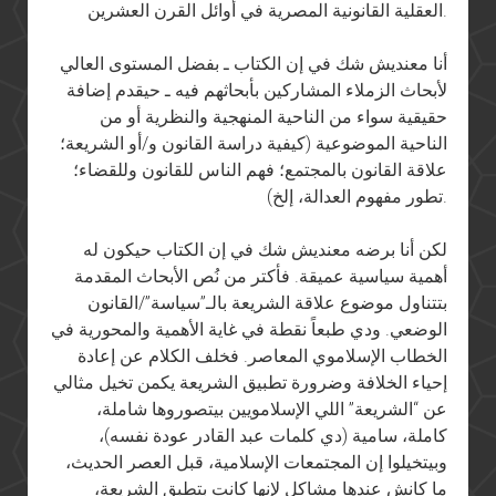
العقلية القانونية المصرية في أوائل القرن العشرين.
أنا معنديش شك في إن الكتاب ـ بفضل المستوى العالي
لأبحاث الزملاء المشاركين بأبحاثهم فيه ـ حيقدم إضافة
حقيقية سواء من الناحية المنهجية والنظرية أو من
الناحية الموضوعية (كيفية دراسة القانون و/أو الشريعة؛
علاقة القانون بالمجتمع؛ فهم الناس للقانون وللقضاء؛
تطور مفهوم العدالة، إلخ).
لكن أنا برضه معنديش شك في إن الكتاب حيكون له
أهمية سياسية عميقة. فأكتر من نُص الأبحاث المقدمة
بتتناول موضوع علاقة الشريعة بالـ”سياسة”/القانون
الوضعي. ودي طبعاً نقطة في غاية الأهمية والمحورية في
الخطاب الإسلاموي المعاصر. فخلف الكلام عن إعادة
إحياء الخلافة وضرورة تطبيق الشريعة يكمن تخيل مثالي
عن “الشريعة” اللي الإسلامويين بيتصوروها شاملة،
كاملة، سامية (دي كلمات عبد القادر عودة نفسه)،
وبيتخيلوا إن المجتمعات الإسلامية، قبل العصر الحديث،
ما كانش عندها مشاكل لإنها كانت بتطبق الشريعة،