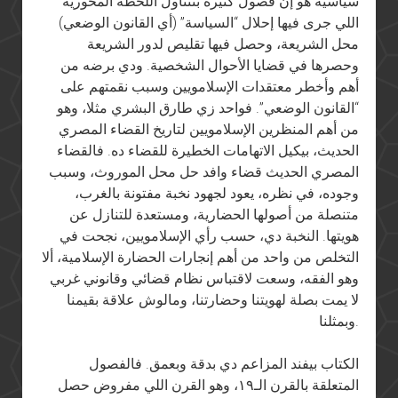
سياسية هو إن فصول كتيرة بتتناول اللحظة المحورية
اللي جرى فيها إحلال “السياسة” (أي القانون الوضعي)
محل الشريعة، وحصل فيها تقليص لدور الشريعة
وحصرها في قضايا الأحوال الشخصية. ودي برضه من
أهم وأخطر معتقدات الإسلامويين وسبب نقمتهم على
“القانون الوضعي”. فواحد زي طارق البشري مثلا، وهو
من أهم المنظرين الإسلامويين لتاريخ القضاء المصري
الحديث، بيكيل الاتهامات الخطيرة للقضاء ده. فالقضاء
المصري الحديث قضاء وافد حل محل الموروث، وسبب
وجوده، في نظره، يعود لجهود نخبة مفتونة بالغرب،
متنصلة من أصولها الحضارية، ومستعدة للتنازل عن
هويتها. النخبة دي، حسب رأي الإسلامويين، نجحت في
التخلص من واحد من أهم إنجارات الحضارة الإسلامية، ألا
وهو الفقه، وسعت لاقتباس نظام قضائي وقانوني غربي
لا يمت بصلة لهويتنا وحضارتنا، ومالوش علاقة بقيمنا
وبمثلنا.
الكتاب بيفند المزاعم دي بدقة وبعمق. فالفصول
المتعلقة بالقرن الـ١٩، وهو القرن اللي مفروض حصل