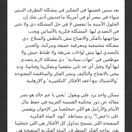
بعد سنين قضيتها في التفكير في مشكلة التطرف الديني
سواء في مصر أو في أمريكا ماعنديش أدنى شك إن
الحلول الأمنية ما تنفعش لا في حل المشكلة دي ولا حتي
في التصدي ليها. المشكلة فكرية بالأساس ويجب
مواجهتها بالفكر والانفتاح مش بالبطش والسلاح. دي
مشكلة مجتمعية ومعرفية عميقة ومركبة، والجدير
بالتصدي ليها مش لواءات شرطة ولا ظباط جيش ولا
موظفين في “جهات سيادية”. دي مشكلة لازم يتصدى
ليها أولا وقبل أي حد تاني مثقفينا ومفكرينا وفنانينا، وده
ييجي بالانفتاح والتأليف ونشر الفكر والمناقشة المفتوحة
والاشتباك مع أعقد الأفكار “التكفيرية” و”الإرهابية”.
ممكن واحد يرد علي ويقول: “يعني يا عم خالد هو نشر
مقالة عن دور محكمة القسمة العربية في حفظ مال
الأيتام والأرامل هو اللي حيخلصنا من الإخوان ويقضي
على داعش؟” ردي ببساطة: “أيوه. البيئة الفكرية
المنفتحة اللي بتسمح بتداول كل الأفكار هي اللي حتخلينا
نقدر نواجه الفكر المتطرف. البيئة الفكرية المنفتحة هي