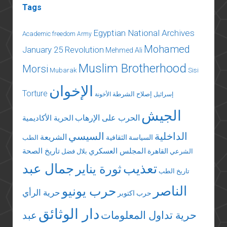
Tags
Egyptian National Archives
Academic freedom
Army
Mohamed
January 25 Revolution
Mehmed Ali
Muslim Brotherhood
Morsi
Mubarak
Sisi
الإخوان
Torture
إصلاح الشرطة
إسرائيل
الأخونة
الجيش
الحرب على الإرهاب
الحرية الأكاديمية
الداخلية
السيسي
الشريعة
السياسة الثقافية
الطب
المجلس العسكري
تاريخ الصحة
القاهرة
الشرعي
بلال فضل
تعذيب
جمال عبد
ثورة يناير
تاريخ الطب
الناصر
حرب يونيو
حرية الرأي
حرب اكتوبر
دار الوثائق
حرية تداول المعلومات
عبد