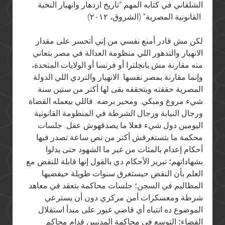
الشلقاني في كتابه المهم “تاريخ ازدهار وانهيار النخبة
القانونية المصرية” (الشروق، ٢٠١٢).
لكن مش قادر أمنع نفسي من إني أتحسر على مقدار
الانهيار والتدهور اللي منظومة العدالة في مصر بتعاني
منه مقارنة مش بانجلترا أو فرنسا أو الولايات المتحدة،
وإنما مقارنة بمصر نفسها. الانهيار والتردي اللي الدولة
المصرية حققته وبتحققه بقى لها أكتر من ستين سنة
شيء مروع ومبكي. ومحير برضه. فاللي بيعمله القضاة
ورجال النيابة ورجال الشرطة في المنظومة القانونية
اليومين دول شيء فعلا ما يصدقهوش عقل. جلسات
محكمة ما بتستغرقش أكتر من نص ساعة تصدر فيها
أحكام إعدام بالمئات من غير ما الشهود حتى يدلوا
بشهاداتهم؛ تبرير الأحكام دي بالقول إنها قابلة للنقض مع
العلم بأن النقض حيستغرق سنوات طويلة حيقضيها
المظاليم في السجن؛ جلسات محاكمة بتعقد في معاهد
شرطة ومعسكرات أمن مركزي دون أن يسترعي
الموضوع ده انتباه أي قاضي غيور على مبدأ استقلال
القضاء؛ التوسع في محاكمة المدنيين قدام محاكم