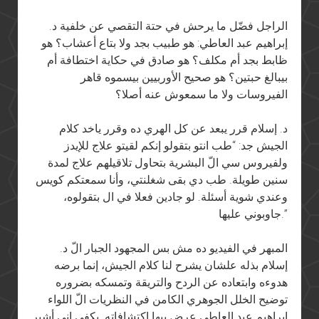
الراجل فضّل ما يرحش في حتة التقصي عن خلفية د.
إبراهيم عبد العاطي: هو طبيب بجد ولا بتاع أعشاب؟ هو
ظابط بجد أم مكلف؟ هو صادق في حكاية اختطافة أم
بيبالغ حبتين؟ هو صحيح الأوربيين بيسموه قاهر
الفيروسات ولا ما سمعوش عنه أصلا؟
د. إسلام قرر يبعد عن كل الهري ده وقرر ياخد كلام
الجيش جد: “طب انتو بتقولو إنكم لقيتو علاج للإيدز
ولفيروس سي الّ البشرية بتحاول تلاقيلهم علاج لمدة
سنين طويلة. طب دي بقى شغلنتي، وأنا سمعتكم كويس
وعندي شوية أسئلة. لو جادين فعلا في ال بتقولوه،
جاوبوني عليها.”
المبهر في الفيديو ده مش بس المجهود الجبار الّ د.
إسلام بذله علشان يشرح لنا كلام الجيش، إنما برضه
هدوءه وابتعاده عن الردح والتريقة وتمسكه بضروره
توضيح الخلل الجوهري الكامن في النظريات الّ اللواء
إبراهيم عبد العاطي عرض بيها اكتشافاته. يكفي إني أشير