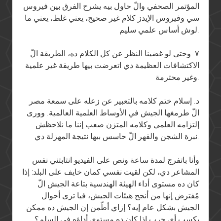
المؤتمر الصحفي والّ حاول بيه يشرح الفرق بين فيروس
سي وفيروس الإيدز كلام غير صحيح، يعني غلط، يعني ما
لوش أساس علمي سليم.
٧. وحتى لو غضينا النظر عن كل الكلام ده، الطريقة الّ
الاكتشافات العظيمة دي اتعرضت بيها طريقة غير علمية
وغير محترمة.
د. إسلام ختم كلامه بالتعبير عن زعله على سمعة مصر
الّ طرمغها الجيش في الأوساط العلمية العالمية. وورى
إلتزامه العلمي وكلامه المتزن صعب إننا ما نلاحظش
نبرة الشجن والقهر الّ حاسس بيها نتيجة المهزلة دي.
وأنا باتفرج لمدة ساعة ونص على الفيديو انتابتني نفس
المشاعر دي، لكن لقيت نفسي كمان خايف على البلد: إذا
كان ده مستوى أداء الهيئة الهندسية بتاعة الجيش الّ
مُفترض إنها من أنجح هيئات الجيش، فيا ترى أحوال
الجيش بشكل عام إيه؟ إزاي أطّمن إن الجيش ده ممكن
يكسب أي حرب إذا كان ده مستوى أداؤه في السِلم؟