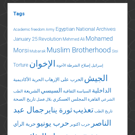
Tags
Egyptian National Archives
Academic freedom
Army
Mohamed
January 25 Revolution
Mehmed Ali
Muslim Brotherhood
Morsi
Mubarak
Sisi
الإخوان
Torture
إصلاح الشرطة
إسرائيل
الأخونة
الجيش
الحرب على الإرهاب
الحرية الأكاديمية
الداخلية
السيسي
الشريعة
السياسة الثقافية
الطب
المجلس العسكري
تاريخ الصحة
القاهرة
الشرعي
بلال فضل
تعذيب
جمال عبد
ثورة يناير
تاريخ الطب
الناصر
حرب يونيو
حرية الرأي
حرب اكتوبر