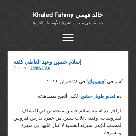
Khaled Fahmy خالد فهمي
خواطر عن مصر والشرق الأوسط والتاريخ
open
menu
twitter
facebook
إسلام حسين وعبد العاطي كفتة
Published
28/02/2014
خلفية شخصية
كتابات أكاديمية
نُشر في “
فيسبوك
” في ٢٨ فبراير ٢٠١٤
مقالات صحافية
، لكني أنصح بمشاهدته.
ده
فيديو طويل حبتين
بوستات من فيسبوك
مقابلات في الإعلام
الراجل ده اسمه إسلام حسين متخصص في اكتشاف
الفيروسات، وقضى ثلاث سنين من عمره يدرس فيروس
Languages
المسبب للإيدز. سيرته العلمية لا غبار عليها. بل مبهرة
ومشرفة.