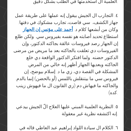
العلمية ال استخدمتها في الطلب بشكل دقيق.
٤. التجارب ال الجيش بيقول إنه عملها على طريقة عمل
جهاز الكشف، سي فاصت، تجارب مشكوك في دقتها.
وكان من أبشعها كلام د.
أحمد على مؤنس إن الجهاز
استطاع تحديد أصابته هو نفسه بفيروس سي. ولكن طلع
إن الجهاز رصد فيروسات عالقة بجاكته الدكتور، وإن
الفيروسات دي تعلقت بالجاكته بعد ما مريض من مرضى
الدكتور حضنه. ولما افتكر الدكتور الواقعة دي خلع
الجاكته وبعديها الجهاز أظهر إنه خالي من المرض.
المشكلة في القصة دي، زي ما د. إسلام بيوضح، إن
فيروس سي ما بيتنقلش باللمس (أو بالحضن) إنما بالدم.
والجاكته ما فيهاش دم (زي القانون ال ما فيهوش زينب
كده).
٥. النظرية العلمية المبني عليها العلاج الّ الجيش بيدعي
إنه اكتشفه نظرية غير معقولة.
٦. الكلام ال سيادة اللواد إبراهيم عبد العاطي قاله في