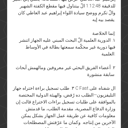
للدقيقة 1:12:48 الّ بيتناول فيها مقطع الكفتة الشهير
والّ تكرم ووضح سيادة اللواء إبراهيم عبد العاطي كان
يقصد بيه إيه.
إنما الخلاصة:
١. الدورية العلمية الّ البحث المبني عليه الجهاز اتنشر
فيها دورية غير محكّمة سمعتها بطالة في الأوساط
العلمية.
٢. أعضاء الفريق البحثي غير معروفين ومالهمش أبحاث
سابقة منشورة.
٣. طلب تسجيل براءة اختراه جهاز C Fast ال شفناه على
التليفزيون—الطلب ده رُفض، والهيئة الدولية المختصة
بالموافقة على طلبات تسجيل براءات الاختراع قالت إن
وزارة الدفاع المصرية، مقدمة الطلب، ما قدمتش
معلومات كافية عن طريقة عمل الجهاز بشكل يمكن
الآخرين من إنتاجه. وكمان ما عرّفتش المصطلحات