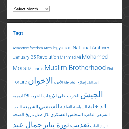
Archives
Tags
Egyptian National Archives
Academic freedom
Army
Mohamed
January 25 Revolution
Mehmed Ali
Muslim Brotherhood
Morsi
Mubarak
Sisi
الإخوان
Torture
إصلاح الشرطة
إسرائيل
الأخونة
الجيش
الحرب على الإرهاب
الحرية الأكاديمية
الداخلية
السيسي
الشريعة
السياسة الثقافية
الطب
المجلس العسكري
تاريخ الصحة
القاهرة
الشرعي
بلال فضل
تعذيب
جمال عبد
ثورة يناير
تاريخ الطب