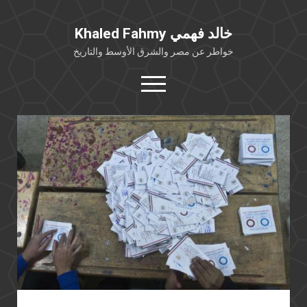
Khaled Fahmy خالد فهمي
خواطر عن مصر والشرق الأوسط والتاريخ
open
menu
twitter
facebook
خلفية شخصية
كتابات أكاديمية
مقالات صحافية
بوستات من فيسبوك
مقابلات في الإعلام
Languages