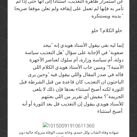
عن استمرار ظاهرة التعذيب، استنادا إلى انها حتى إذا لم
تأمر به فإنها لم تعمل على إيقافه ولم تعلن موقفا صريحا
يدينه ويستنكره.”
حلو الكلام؟ حلو.
إنما ليه بقى بيقول
الأستاذ
هويدي
إنه “بيجد
صعوبة”
في
الإجابة على سؤال “هل التعذيب سياسة
دولة، أم سياسة وزارة، أم سلوك لعناصر الأجهزة
الأمنية؟” ومنين جاب
الأستاذ
هويدي
الكلام اللي
قاله
في
صدر المقال واللي بيقول فيه “وحين يرى
الباحثون ان التعذيب كان قاعدة من قبل الشرطة قبل
الثورة لكنه أصبح استثناء بعدها فإن ذلك لا يلغى
الجريمة”؟ مفيش أي تقرير من اللي بعثتهم
للأستاذ
هويدي
بيقول إن التعذيب قل بعد الثورة أو أنه
أصبح استثناء.
شهادة وفاة الشاب وائل حمدي وخانة سبب الوفاة متروكة خالية دون