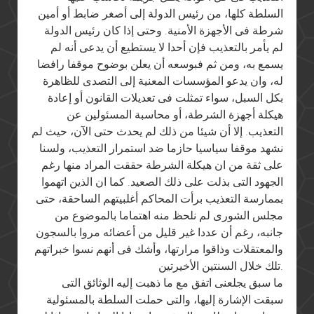
السلطة كلها، من رئيس الدولة إلى أصغر ضابط أو أمين
شرطة فى الأجهزة الأمنية. وحتى إذا كان رئيس الدولة
لم يأمر بالتعذيب فإن أحدا لا يستطيع أن يدعى أنه لم
يسمع به، ومن ثم فبوسعه أن يعلن بوضوح موقفا رافضا
له، وان يدعو المؤسسات المعنية إلى التصدى للظاهرة
بكل السبل، سواء تمثلت فى تعديلات القانون أو إعادة
هيكلة أجهزة الشرطة، أو محاسبة المسئولين عن
التعذيب. إلا أن شيئا من ذلك لم يحدث حتى الآن، حيث لم
نشهد موقفا سياسيا حازما ضد استمرار التعذيب، ولسنا
على ثقة من ان هيكلة الشرطة حققت المراد منها رغم
الجهود التى بذلت على ذلك الصعيد. كما ان الذين اتهموا
بممارسة التعذيب برأت المحاكم أغلبيتهم الساحقة، حتى
مجلس الشورى لم نلحظ منه اهتماما بالموضوع من
جانبه، رغم أن عددا غير قليل من أعضائه مروا بالسجون
والمعتقلات وذاقوا مرارتها، وأشك فى أنهم نسوا خبراتهم
تلك خلال السنتين الأخيرتين.
ما سبق يجلعنى اتفق مع ما ذهبت إليه الوثائق التى
سبقت الإشارة إليها، والتى حملت السلطة بالمسئولية