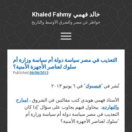
Khaled Fahmy خالد فهمي
خواطر عن مصر والشرق الأوسط والتاريخ
open
menu
twitter
facebook
التعذيب في مصر سياسة دولة أم سياسة وزارة أم
سلوك لعناصر الأجهزة الأمنية؟
خلفية شخصية
Published
06/06/2013
كتابات أكاديمية
نُشر في “
فيسبوك
” في ٦ يونيو ٢٠١٣
مقالات صحافية
بوستات من فيسبوك
الأستاذ فهمي هويدي كتب مقالتين في الشروق
،
امبارح
مقابلات في الإعلام
و
النهارده
، بيحاول فيهم يجاوب على سؤال “إذا كان
التعذيب
في
مصر سياسة دولة أم سياسة وزارة أم
Languages
سلوك لعناصر الأجهزة الأمنية؟”