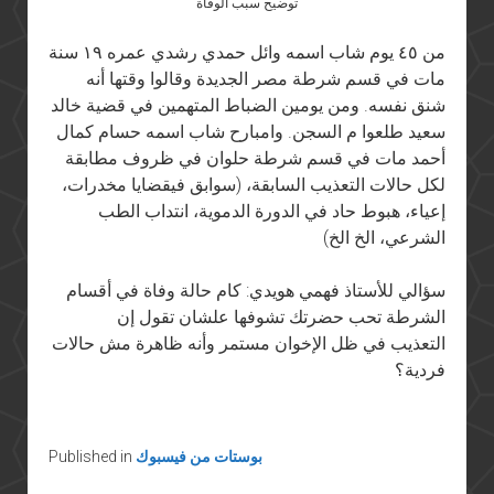
توضيح سبب الوفاة
من ٤٥ يوم شاب اسمه وائل حمدي رشدي عمره ١٩ سنة
مات
في
قسم شرطة مصر الجديدة وقالوا وقتها أنه
شنق نفسه. ومن يومين الضباط المتهمين
في
قضية خالد
سعيد طلعوا م السجن. وامبارح شاب اسمه حسام كمال
أحمد مات
في
قسم شرطة حلوان
في
ظروف مطابقة
لكل حالات التعذيب السابقة، (سوابق
في
قضايا مخدرات،
إعياء، هبوط حاد
في
الدورة الدموية، انتداب الطب
الشرعي، الخ الخ)
سؤالي للأستاذ
فهمي
هويدي
: كام حالة وفاة
في
أقسام
الشرطة تحب حضرتك تشوفها علشان تقول إن
التعذيب
في
ظل الإخوان مستمر وأنه ظاهرة مش حالات
فردية؟
بوستات من فيسبوك
Published in