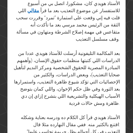
الأستاذ
هويدي
كان، مشكورا، اتصل بي من أسبوع
للاستفسار عن موضوع التعذيب بعد ما قرأ
مقالي
اللي
قلت فيه إني وقعت على استمارة “تمرد” وقررت سحب
الثقة من الرئيس محمد مرسي بعد ما تأكدت أنه
متقاعس
في
مهمة إصلاح الشرطة ومتهاون
في
مسألة
وقف مسلسل التعذيب.
بعد المكالمة التليفونية أرسلت للأستاذ
هويدي
عددا من
الدراسات اللي كتبتها منظمات حقوق الإنسان، (وأهمهم
المبادرة المصرية للحقوق الشخصية ومركز النديم لتأهيل
ضحايا التعذيب)، وبعض الدراسات، والكثير من
الإحصائيات التي تؤكد شيوع ظاهرة التعذيب، واستمرارها
بعد الثورة وفي ظل حكم الإخوان، واللي كمان بتوضح
الأسباب الهيكلية والتشريعية اللي بتشرح إزاي إن دي
ظاهرة ومش حالات فردية.
الأستاذ
هويدي
قرأ كل الكلام ده ودرسه بعناية وشكله
اقتنع بالكثير منه. ففي مقال النهارده مثلا قال:
“التعذيب فى كل أحواله يظل جريمة تحاسب عليها