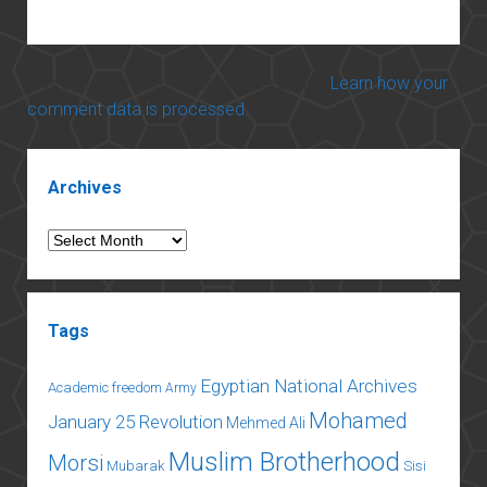
This site uses Akismet to reduce spam.
Learn how your
comment data is processed.
Sidebar
Archives
Archives
Tags
Egyptian National Archives
Academic freedom
Army
Mohamed
January 25 Revolution
Mehmed Ali
Muslim Brotherhood
Morsi
Mubarak
Sisi