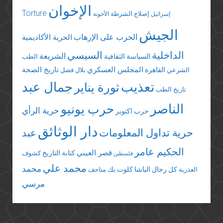
الإخوان
Torture
إصلاح الشرطة
إسرائيل
الأخونة
الجيش
الحرب على الإرهاب
الحرية الأكاديمية
الداخلية
السيسي
الشريعة
السياسة الثقافية
الطب
المجلس العسكري
تاريخ الصحة
القاهرة
الشرعي
بلال فضل
تعذيب
جمال عبد
ثورة يناير
تاريخ الطب
الناصر
حرب يونيو
حرية الرأي
حرب اكتوبر
دار الوثائق
حرية تداول المعلومات
عبد
الحكيم عامر
قصر العيني
كتابة التاريخ
كشوف
فلسطين
محمد علي
محمد
كل رجال الباشا
كلوت بك
العذرية
متاحف
مرسي