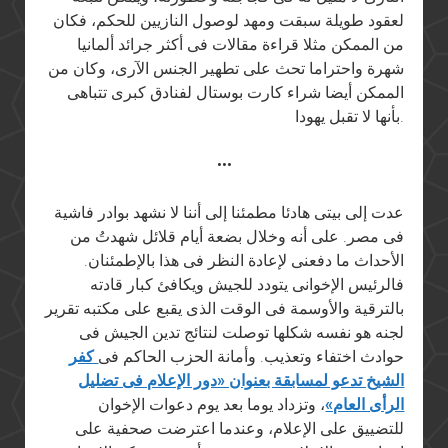
لعقود طويلة سبقت ومهد لوصول النازيين للحكم، فكان
من الممكن مثلا قراءة مقالات فى أكثر جرائد ألمانيا
شهرة واحتراما تحث على تطهير الجنس الآرى، وكان من
الممكن أيضا شراء كارت بوستال لفنادق كبرى تتباهى
بأنها لا تقبل يهودا.
•••
عدت إلى بيتى هادئا مطمئنا إلى أننا لا نشهد بوادر فاشية
فى مصر. على أنه وخلال بضعة أيام قلائل شهدتُ من
الأحداث ما دفعنى لإعادة النظر فى هذا بالإطمئنان.
فالرئيس الإخوانى يتودد للجيش ويكافئ كبار قادته
بالترقية والأوسمة فى الوقت الذى يقبع على مكتبه تقرير
لجنه هو نفسه شكلها توصلت لنتائج تدين الجيش فى
حوادث اختفاء وتعذيب. وأمانة الحزب الحاكم فى
كفر
الشيخ تدعو لمسابقة بعنوان «دور الإعلام فى تضليل
الرأى العام»
، وتزداد يوما بعد يوم دعوات الإخوان
للتضييق على الإعلام، وعندما اعترضت صحفية على