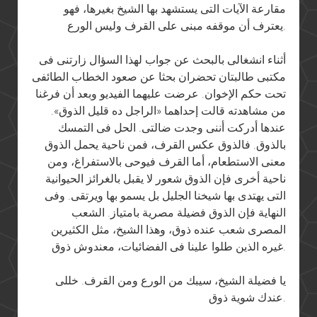
مقارعة الآيات التى يستشهد بها الشيخ بغيرها، فهو
يعترف أن موقفه مبنى على القرف وليس الورع.
أثناء انشغالى بالبحث عن جواب لهذا السؤال زارتنى فى
مكتبى طالبتان تحضران بحثا عن صعود الخطاب الطائفى
تحت حكم الإخوان. عرضت عليهما الفيديو وبعد أن فرغنا
من مشاهدته قالت إحداهما «الراجل ده قليل الذوق».
عندها أدركت أننى وجدت ضالتى. الحل فى التمسك
بالذوق. فالذوق عكس القرف، فمن ناحية يحمل الذوق
معنى الاستطعام، أما القرف فيوحى بالاستفراغ، ومن
ناحية أخرى فإن الذوق شعور لا يقبل بالغرائز الحيوانية
التى يهتدى بها شيخنا الجليل بل يسمو بها ويرتقى. وفى
النهاية فإن الذوق فضيلة مصرية بامتياز. الشعب
المصرى شعب عنده ذوق، وهذا الشيخ، مثل الكثيرين
غيره الذين طلوا علينا فى الفضائيات، معندوش ذوق.
يا فضيلة الشيخ، سيبك من الورع ومن القرف. خللى
عندك شوية ذوق.