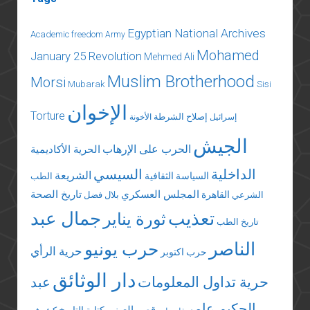
Egyptian National Archives
Academic freedom
Army
Mohamed
January 25 Revolution
Mehmed Ali
Muslim Brotherhood
Morsi
Mubarak
Sisi
الإخوان
Torture
إصلاح الشرطة
إسرائيل
الأخونة
الجيش
الحرب على الإرهاب
الحرية الأكاديمية
الداخلية
السيسي
الشريعة
السياسة الثقافية
الطب
المجلس العسكري
تاريخ الصحة
القاهرة
الشرعي
بلال فضل
تعذيب
جمال عبد
ثورة يناير
تاريخ الطب
الناصر
حرب يونيو
حرية الرأي
حرب اكتوبر
دار الوثائق
حرية تداول المعلومات
عبد
الحكيم عامر
قصر العيني
كتابة التاريخ