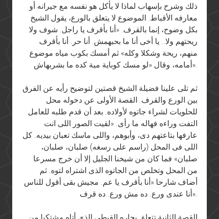
ذلك وشرح بإسهاب لماذا لا يأكل هو نفسه مع جيرانه أو
معارفه الأقباط. الموضوع لا يتعلق بالورع، يقول الشيخ
بكل وضوح، إنما بالقرف. «أنا بأقرف يا راجل. شوف ولا
ريحتهم ولا.. يا أخى أنا ما بحبهمش. أنا حر. أنا بأقرف
منهم، ريحة وشكلا وكله» ثم أمسك بكوب مياه موضوع
أمامه، وقال «لو مسك كوباية مية كده ما بشربهاش».
ثم تلى علينا فضيلة الشيخ قصتين لتوضيح رأيه عن الفرق
بين الورع والقرف. القصة الأولى عن دخوله محل
للحلويات لشراء جاتوه لأولاده. بعد أن قدم طلبه للعامل
التفت وراءه فهاله ما رأى. «لقيت الصور اللى انت
عارفها بتاعتهم دى، وأبوهم، واللى ماسك تعبان بيديه. كل
اللى فى المحل (راسم على رسغه) صلبان، صلبان،
صلبان» فما كان من شيخنا الجليل إلا أن خرج مسرعا
من المحل وتخلص من الجاتوه الذى اشتراه لتوه. ثم
أضاف شارحا «أنا بأقرف يا عم. مجيش بقى أقول للناس
أنا عندى ورع. ده مش ورع. ده قرف».
القصة الثانية تتعلق بجاره القبطى الذى أتاه مشتكيا من