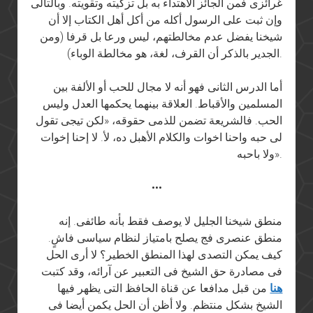
غرائزى فمن الجائز الاهتداء به بل تزكيته وتقويته. وبالتالى
وإن ثبت على الرسول أكله من أكل أهل الكتاب إلا أن
شيخنا يفضل عدم مخالطتهم، ليس ورعا بل قرفا (ومن
الجدير بالذكر أن القرف، لغة، هو مخالطة الوباء).
أما الدرس الثانى فهو أنه لا مجال للحب أو الألفة بين
المسلمين والأقباط. العلاقة بينهما يحكمها العدل وليس
الحب. فالشريعة تضمن للذمى حقوقه، «لكن تيجى تقول
لى حبه واحنا اخوات والكلام الأهبل ده، لأ. لا إحنا إخوات
ولا باحبه».
•••
منطق شيخنا الجليل لا يوصف فقط بأنه طائفى. إنه
منطق عنصرى فج يصلح بامتياز لنظام سياسى فاشٍ.
كيف يمكن التصدى لهذا المنطق الخطير؟ لا أرى الحل
فى مصادرة حق الشيخ فى التعبير عن آرائه، وقد كتبت
هنا
من قبل مدافعا عن قناة الحافظ التى يظهر فيها
الشيخ بشكل منتظم. ولا أظن أن الحل يكمن أيضا فى