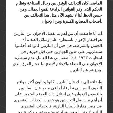
الماضى كان التحالف الوثيق بين رجال الصناعة ونظام
الحكم الذى وفر القوانين الرادعة لقمع العمال. ومن
حسن الحظ أننا لا نشهد الآن مثل هذا التحالف بين
أصحاب المصانع الكبيرة وبين الإخوان.
أما أنا فأضفت أن من أهم ما يفصل الإخوان عن النازيين
هو افتقار الإخوان للسيطرة على وسائل العنف، أى
الجيش والشرطة، فى حين أن النازيين كانوا قد أحكموا
سيطرتهم على هذين الجهازين حتى قبل فوزهم فى
انتخابات ١٩٣٣. فإذا أضفنا إلى هذا العامل عدم سيطرة
الإخوان على القضاء والإعلام لاتضح لنا حجم الفرق الذى
يميزهم عن النازيين.
وإضافة إلى ذلك فإن النازيين كانوا يحتلون أكثر مواقع
الطيف السياسى تطرفا، أما فى مصر فإن السلفيين
ينافسون الإخوان على احتلال ذلك الموقع المتميز. على
أن أهم ما يفصل التجربتين هو خفوت الخطاب العنصرى
فى مصر مقارنا بألمانيا النازية، فالخطاب العنصرى
النازى لا مثيل له فى فجاجته وخطورته، ويمكن تتبعه