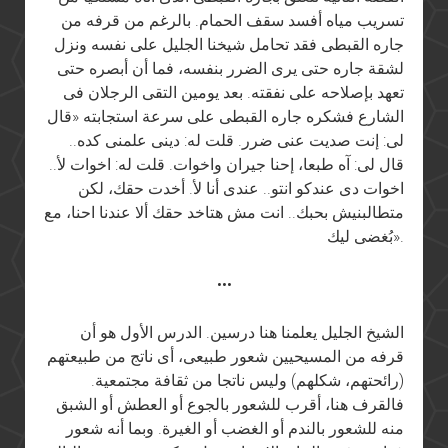
تسريب مياه أفسد سقف الحمام. بالرغم من قرفه من
جاره القبطى فقد تحامل شيخنا الجليل على نفسه ونزل
لشقة جاره حتى يرى الضرر بنفسه، فما أن أبصره حتى
تعهد بإصلاحه على نفقته. بعد يومين التقى الرجلان فى
الشارع فشكره جاره القبطى على سرعة استجابته «قال
لى: إنت صديت عنى ضرر. قلت له: دينى علمنى كده..
قال لى: آه طبعا، إحنا جيران واخوات. قلت له: اخوات لأ..
اخوات دى عندكو انتو.. عندى أنا لأ. أخدت حقك، لكن
متطالبنيش بحبك.. انت مش هتاخد حقك ألا عندنا احنا، مع
بُغضى ليك».
•••
الشيخ الجليل يعلمنا هنا درسين. الدرس الأول هو أن
قرفه من المسيحيين شعور طبيعى، أى ناتج من طبيعتهم
(رائحتهم، شكلهم) وليس ناتجا من ثقافة مجتمعية.
فالقرف هنا، أقرب للشعور بالجوع أو العطش أو الشبق
منه للشعور بالندم أو الغضب أو الغيرة. وبما أنه شعور