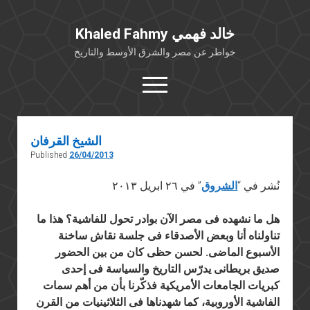
Khaled Fahmy خالد فهمي
خواطر عن مصر والشرق الأوسط والتاريخ
open
menu
twitter
facebook
الشيخ القرفان
Published
26/04/2013
خلفية شخصية
كتابات أكاديمية
نُشر في “
الشروق
” في ٢٦ ابريل ٢٠١٣
مقالات صحافية
هل ما نشهده فى مصر الآن بوادر تحول للفاشية؟ هذا ما
بوستات من فيسبوك
تناولناه أنا وبعض الأصدقاء فى جلسة نقاش ساخنة
مقابلات في الإعلام
الأسبوع الماضى. لحسن حظى كان من بين الحضور
صديق بريطانى يدرّس التاريخ والسياسة فى إحدى
Languages
كبريات الجامعات الأمريكية فذكّرنا بأن من أهم سمات
الفاشية الأوروبية، كما شهدناها فى الثلاثينيات من القرن