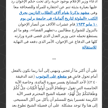
ادعاء وزير الإعلام بوجود حرية رأى تحت حكم الإخوان رد
عليها بعبارة بذيئة تنم عن احتقاره للمرأة وللصحافة معا.
وفى
مشهد يذكرنا بقيام آلاف الطلاب النازيين بحرق
الكتب «الملوثة لتاريخ ألمانيا» فى جامعة برلين يوم
١٠ مايو ١٩٣٣
قام عشرات الآلاف من أنصار الإخوان
بالنزول للشوارع مطالبين بـ«تطهير القضاء»، وهو ما لم
يستطع تحمله حتى وزير العدل الذى قضى فترة وزارته
كلها فى الدفاع عن الإخوان، الأمر الذى دفعه فى النهاية
.
للاستقالة
•••
على أن أكثر ما أزعجنى ونبهنى إلى أننا ربما نكون بالفعل
أمام تحول فاشٍ هو
مقطع على اليوتيوب
(عند الدقيقة
٤٢:٤٠) لأحد المشايخ يفسر سورة المائدة، وخاصة الآية
الخامسة التى تقول «وَطَعَامُ الَّذِينَ أُوتُواْ الْكِتَابَ حِلٌّ لَّكُمْ
وَطَعَامُكُمْ حِلُّ لَّهُمْ». فضيلة الشيخ المحترم فسر الآية
الكريمة تفسيرا يتيح للمسلم أن يأكل من أكل المسيحى.
إلى هنا ولا توجد مشكلة. على أن فضيلة الشيخ تطوع بعد