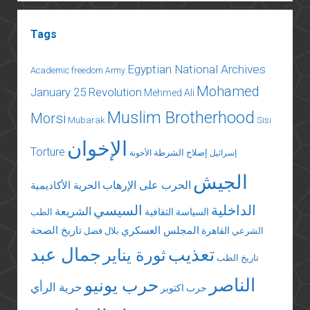
Tags
Egyptian National Archives
Academic freedom
Army
Mohamed
January 25 Revolution
Mehmed Ali
Muslim Brotherhood
Morsi
Mubarak
Sisi
الإخوان
Torture
إصلاح الشرطة
إسرائيل
الأخونة
الجيش
الحرب على الإرهاب
الحرية الأكاديمية
الداخلية
السيسي
الشريعة
السياسة الثقافية
الطب
المجلس العسكري
تاريخ الصحة
القاهرة
الشرعي
بلال فضل
تعذيب
جمال عبد
ثورة يناير
تاريخ الطب
الناصر
حرب يونيو
حرية الرأي
حرب اكتوبر