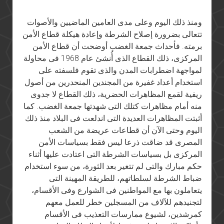
ومنذ ذلك اليوم وعلى مدى العامين الماضيين والأصوات
تتعالى بضرورة إصلاح الشرطة وإعادة هيكلة قطاع الأمن
برمته. فأحداث جمعة الغضب أوضحت أن قطاع الأمن
المركزى، ذلك القطاع الذى أُنشئ عام 1968 فى محاولة
لمواجهة اضطرابات المدن والذى تقوم فلسفته على
استخدام أعداد غفيرة من المجندين المنحدرين من أصول
ريفية لقمع المظاهرات الحضرية، ذلك القطاع لا جدوى
منه أمام مظاهرات كتلك التى شهدتها جمعة الغضب. كما
أثبتت المظاهرات العديدة التى اندلعت فى البلاد منذ ذلك
اليوم وحتى الآن أن قطاعات عريضة من الشعب
المصرى قد ضاقت ذرعا ليس فقط بسياسات الأمن
المركزى بل بسياسات الشرطة التى اعتادت عليها أثناء
حكم مبارك والتى لم تتغير بعد الثورة، من سوء استخدام
ضباط الشرطة لسلطاتهم، للطريقة المهينة التى
يتعاملون بها مع المواطنين فى الشوارع وفى الأقسام،
لتجنيدهم للآلاف من المسجلين خطر للعمل معهم
كمرشدين، لشيوع ممارسات التعذيب فى الأقسام