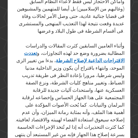
وأماكن الاحتجاز ليس فقط لأعداء النظام السابق
(وغالبهم من الإسلاميين) بل أيضا للمتهمين والمشبوهين
فى قضايا جنائية عادية، حتى وصل الأمر لحالات وفاة
عديدة وقعت نتيجة لهذا التعذيب المنهجى والمستشرى
فى أقسام الشرطة فى طول البلاد وعرضها.
وأثناء العامين السابقين كثرت المقالات والدراسات
المطالبة بضرورة وضع حد لهذه التجاوزات، و
تعددت
الاقتراحات الداعية لإصلاح الشرطة
، بدءا من تغيير الزى
الموحد، وانتهاء باقتراح أن يكون وزير الداخلية مدنيا
وليس شرطيا، مرورا بإعادة النظر فى طريقة تدريب
الضباط، وتغيير مناهج كليات الشرطة، ونزع الصفة
العسكرية عنها، واستحداث آليات جديدة للرقابة
المجتمعية على هذا الجهاز الحساس وإخضاعه لرقابة
البرلمان والنيابات. كما بُحت الأصوات المؤكدة على
أهمية هذا الملف، وأنه بمثابة رمانة الميزان، وأن عدم
إصلاحه سيعوق استعادة القضاء لهيبته والاقتصاد لعافيته.
كما كثرت التحذيرات أنه إذا لم تُتخذ الإجراءات الحاسمة
بسرعة إصلاح هذا الجهاز فإنه من غير المستبعد أن ينتهى