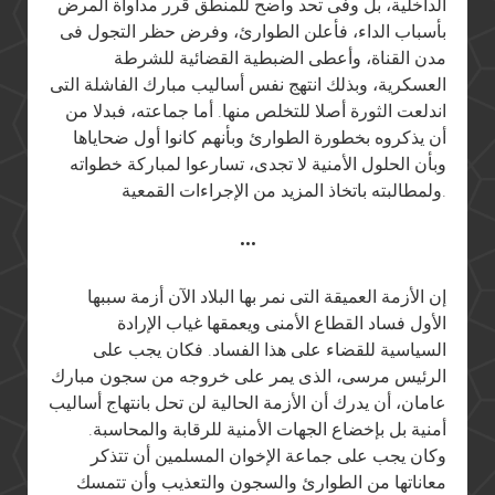
الداخلية، بل وفى تحد واضح للمنطق قرر مداواة المرض
بأسباب الداء، فأعلن الطوارئ، وفرض حظر التجول فى
مدن القناة، وأعطى الضبطية القضائية للشرطة
العسكرية، وبذلك انتهج نفس أساليب مبارك الفاشلة التى
اندلعت الثورة أصلا للتخلص منها. أما جماعته، فبدلا من
أن يذكروه بخطورة الطوارئ وبأنهم كانوا أول ضحاياها
وبأن الحلول الأمنية لا تجدى، تسارعوا لمباركة خطواته
ولمطالبته باتخاذ المزيد من الإجراءات القمعية.
•••
إن الأزمة العميقة التى نمر بها البلاد الآن أزمة سببها
الأول فساد القطاع الأمنى ويعمقها غياب الإرادة
السياسية للقضاء على هذا الفساد. فكان يجب على
الرئيس مرسى، الذى يمر على خروجه من سجون مبارك
عامان، أن يدرك أن الأزمة الحالية لن تحل بانتهاج أساليب
أمنية بل بإخضاع الجهات الأمنية للرقابة والمحاسبة.
وكان يجب على جماعة الإخوان المسلمين أن تتذكر
معاناتها من الطوارئ والسجون والتعذيب وأن تتمسك