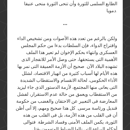
الطابع السلمى للثورة وأن تنحى الثورة منحى عنيفا
دمويا.
•••
ولكن بالرغم من تعدد هذه الأصوات ومن تشخيص الداء
واقتراح الدواء، فإن السلطات بدءا من حكم المجلس
العسكرى وانتهاء بحكم الإخوان لم تعير هذا الملف
الأهمية التى يستحقها، حتى وصل الأمر للانفجار الذى
تشهده البلاد الآن. صحيح أن الأزمة العميقة التى نمر بها
هذه الأيام لها أسباب كثيرة من انهيار الاقتصاد، لشلل
الأداء الحكومى، لحالة الانقسام والاستقطاب الشديدة
التى يعانى منها المجتمع، لأزمة الدستور الذى جاء ليزيد
من الاستقطاب ويعمق من حالة عدم الاستقرار، لفشل
المعارضة فى التعبير عن الاحتقان والغضب من حكومة
قنديل ورئاسة مرسى. كل هذا صحيح ومهم، إلا أنى أظن
أن فى القلب من هذه الأزمة، بل فى القلب من هذه
الثورة، يكمن الملف الأمنى وفساد الشرطة. فتوالى
أحكام البراءة التى نالها الضباط المتهمون بقتل