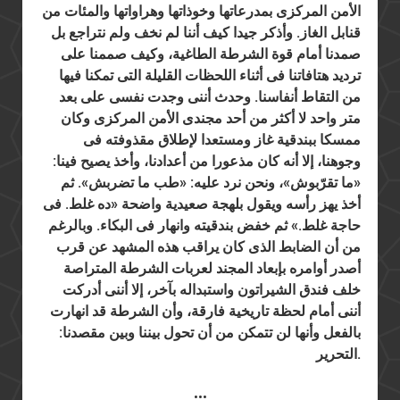
الأمن المركزى بمدرعاتها وخوذاتها وهراواتها والمئات من
قنابل الغاز. وأذكر جيدا كيف أننا لم نخف ولم نتراجع بل
صمدنا أمام قوة الشرطة الطاغية، وكيف صممنا على
ترديد هتافاتنا فى أثناء اللحظات القليلة التى تمكنا فيها
من التقاط أنفاسنا. وحدث أننى وجدت نفسى على بعد
متر واحد لا أكثر من أحد مجندى الأمن المركزى وكان
ممسكا ببندقية غاز ومستعدا لإطلاق مقذوفته فى
وجوهنا، إلا أنه كان مذعورا من أعدادنا، وأخذ يصيح فينا:
«ما تقرّبوش»، ونحن نرد عليه: «طب ما تضربش». ثم
أخذ يهز رأسه ويقول بلهجة صعيدية واضحة «ده غلط. فى
حاجة غلط.» ثم خفض بندقيته وانهار فى البكاء. وبالرغم
من أن الضابط الذى كان يراقب هذه المشهد عن قرب
أصدر أوامره بإبعاد المجند لعربات الشرطة المتراصة
خلف فندق الشيراتون واستبداله بآخر، إلا أننى أدركت
أننى أمام لحظة تاريخية فارقة، وأن الشرطة قد انهارت
بالفعل وأنها لن تتمكن من أن تحول بيننا وبين مقصدنا:
التحرير.
•••