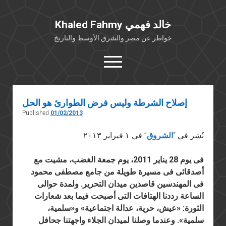
Khaled Fahmy خالد فهمي
خواطر عن مصر والشرق الأوسط والتاريخ
open
menu
twitter
facebook
إصلاح الشرطة وليس فرض الطوارئ هو الحل
Published
01/02/2013
خلفية شخصية
كتابات أكاديمية
نُشر في “
الشروق
” في ١ فبراير ٢٠١٣
مقالات صحافية
فى يوم 28 يناير 2011، يوم جمعة الغضب، مشيت مع
بوستات من فيسبوك
أصدقائى فى مسيرة طويلة من جامع مصطفى محمود
مقابلات في الإعلام
فى المهندسين قاصدين ميدان التحرير. ولمدة حوالى
الساعة رددنا الهتافات التى أصبحت فيما بعد شعارات
Languages
الثورة: «عيش، حرية، عدالة اجتماعية» و«سلمية،
سلمية». وعندما وصلنا لميدان الجلاء واجهتنا جحافل