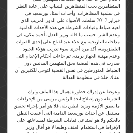
المتظاهرين يحث المتظاهرين الشباب على إعادة النظر
فى سلمية المظاهرات. وأحداث استاد بورسعيد فى
فبراير 2012 سلطت الأضواء على الدور المريب الذى
لعبه ضباط وقيادات الشرطة فى هذه الأحداث الدامية.
وعدم الشر، حسب ما قاله وزير العدل، أحمد مكى، فى
مداخلته التاريخية مع علاء عبدالفتاح على إحدى القنوات
التليفزيونية، أكد مرة أخرى سوء تدريب هؤلاء الجنود
وعدم مهنية الجهاز برمته. ثم جاءات أحكام الإعدام التى
صدرت فى هذه القضية بحق المتهمين المدنيين دون
الضباط المتورطين فى نفس القضية لتوحى للكثيرين أن
هناك خللا فى منظومة العدالة.
وعوضا عن إدراك خطورة إهمال هذا الملف وترك
الشرطة دون إصلاح اتخذ الرئيس مرسى من الإجراءات
ما يعمق الأزمة ويزيد الطين بلة، فلا هو أمر بإجراء تحقيق
مستقل عن أحداث بورسعيد الدامية التى أعقبت النطق
بالحكم ولا هو استدعى قيادات الشرطة لمساءلتها على
الإفراط فى استخدام العنف وطبعا لا هو أقال وزير