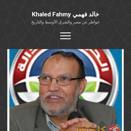
Khaled Fahmy خالد فهمي
خواطر عن مصر والشرق الأوسط والتاريخ
open
menu
twitter
facebook
خلفية شخصية
كتابات أكاديمية
مقالات صحافية
بوستات من فيسبوك
مقابلات في الإعلام
Languages