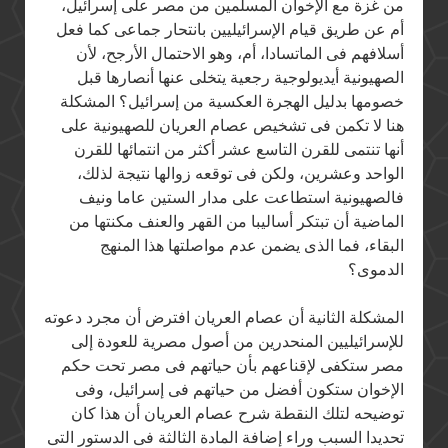
من غزة مع الإخوان المسلمين من مصر على إسرائيل،
أم عن طريق قيام الإسرائيليين بانتحار جماعى كما فعل
أسلافهم فى الماتسادا، أم، وهو الاحتمال الأرجح، لأن
الصهيونية أيديولوجية رجعية يتخلى عنها أنصارها قبل
خصومها بدليل الهجرة العكسية من إسرائيل؟ المشكلة
هنا لا تكمن فى تشخيص عصام العريان للصهيونية على
أنها تنتمى للقرن التاسع عشر أكثر من انتمائها للقرن
الواحد وعشرين، ولكن فى توقعه زوالها نتيجة لذلك،
فالصهيونية استطاعت على مدار الستين عاما ونيف
الماضية أن تبتكر أساليبا من القهر والعنف مكنتها من
البقاء، فما الذى يضمن عدم مواصلتها هذا المنهج
الدموى؟
المشكلة الثانية أن عصام العريان افترض أن مجرد دعوته
للإسرائيليين المنحدرين من أصول مصرية للعودة إلى
مصر ستكفى لإقناعهم بأن حياتهم فى مصر تحت حكم
الإخوان ستكون أفضل من حياتهم فى إسرائيل، وفى
توضيحه لتلك النقطة شرح عصام العريان أن هذا كان
تحديدا السبب وراء إضافة المادة الثالثة فى الدستور التى