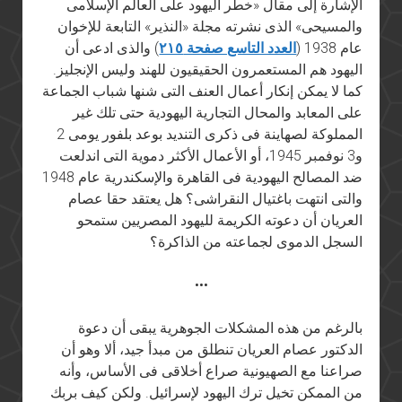
الإشارة إلى مقال «خطر اليهود على العالم الإسلامى
والمسيحى» الذى نشرته مجلة «النذير» التابعة للإخوان
عام 1938 (
العدد التاسع صفحة ٢١٥
) والذى ادعى أن
اليهود هم المستعمرون الحقيقيون للهند وليس الإنجليز.
كما لا يمكن إنكار أعمال العنف التى شنها شباب الجماعة
على المعابد والمحال التجارية اليهودية حتى تلك غير
المملوكة لصهاينة فى ذكرى التنديد بوعد بلفور يومى 2
و3 نوفمبر 1945، أو الأعمال الأكثر دموية التى اندلعت
ضد المصالح اليهودية فى القاهرة والإسكندرية عام 1948
والتى انتهت باغتيال النقراشى؟ هل يعتقد حقا عصام
العريان أن دعوته الكريمة لليهود المصريين ستمحو
السجل الدموى لجماعته من الذاكرة؟
•••
بالرغم من هذه المشكلات الجوهرية يبقى أن دعوة
الدكتور عصام العريان تنطلق من مبدأ جيد، ألا وهو أن
صراعنا مع الصهيونية صراع أخلاقى فى الأساس، وأنه
من الممكن تخيل ترك اليهود لإسرائيل. ولكن كيف بربك