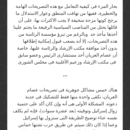
يحار المرء فى كيفية التعامل مع هذه التصريحات الهامة
والخطيرة، ففيها من تهافت المنطق وعوار الاستدلال ما
يرجح كونها مزحة سخيفة لا يجب الاكتراث بها، على أن
قائلها يحتل من المناصب السياسية الرفيعة ما يحتم علينا
أخذها مأخذ جد. وبالرغم من تبرؤ مؤسسة الرئاسة من
هذه التصريحات، إلا أنه يصعب قبول إمكانية إطلاقها
بدون أخذ موافقة مكتب الإرشاد والرئاسة عليها، خاصة
أن عصام العريان أحد مستشارى الرئيس وعضو سابق
فى مكتب الإرشاد وزعيم الأغلبية فى مجلس الشورى.
•••
هناك خمس مشاكل جوهرية فى تصريحات عصام
العريان، تكفى واحدة منها فقط للتشكيك فى جدية
دعوته. المشكلة الأولى هى أنه وإن كان أكد على حتمية
زوال إسرائيل وتوقيته (بعد عشرة سنوات)، فإنه لم يكلف
نفسه عناء توضيح الطريقة التى ستزول بها إسرائيل
وعما إذا كان ذلك سيتم عن طريق حرب تشنها حماس