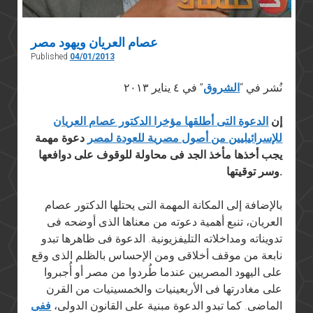
عصام العريان ويهود مصر
Published
04/01/2013
نُشر في “
الشروق
” في ٤ يناير ٢٠١٣
إن
الدعوة التى أطلقها مؤخرا الدكتور عصام العريان
للإسرائيليين من أصول مصرية للعودة لمصر
دعوة مهمة
يجب أخذها مأخذ الجد فى محاولة للوقوف على دوافعها
وسر توقيتها.
بالإضافة إلى المكانة المهمة التى يحتلها الدكتور عصام
العريان، تنبع أهمية دعوته من معناها الذى أوضحه فى
تدويناته ومداخلاته التليفزيونية. الدعوة فى ظاهرها تبدو
نابعة من موقف أخلاقى ومن الإحساس بالظلم الذى وقع
على اليهود المصريين عندما طُردوا من مصر أو أُجبروا
على مغادرتها فى الأربعينيات والخمسينيات من القرن
الماضى. كما تبدو الدعوة مبنية على القانون الدولى،
ففى