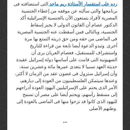
رده على استفسار الأستاذة ريم ماجد
التى استضافته فى
برنامجها والتى سألته عن موقفه من إعطاء الجنسية
المصرية لأفراد يتمتعون الآن بالجنسية الإسرائيلية أكد
الدكتور عصام أن القانون الدولى لا يجيز إسقاط
الجنسية، وبالتالى فمن أسقطت عنه الجنسية المصرية
فى الماضى من حقه ومن حق ذريته التمتع بها مرة
أخرى. وتبدو الدعوة أيضا نابعة من قراءة للتاريخ
واستشراف للمستقبل، فعصام العريان يرى أن
الصهيونية التى قامت على أساسها دولة إسرائيل عقيدة
حديثة العهد نسبيا لا يتعدى عمرها مائة وعشرين سنة،
وأن إسرائيل ستزول فى غضون عقد من الزمان لا أكثر،
وعندها سيتمكن الفلسطينيون من العودة إلى ديارهم،
الأمر الذى يحتم على الإسرائيليين اليهود العودة أدراجهم
إلى مسقط رأسهم، ويحتم أيضا على مصر أن تسمح
لليهود الذى كانوا قد نزحوا منها فى الماضى بالعودة إلى
وطنهم الأصلى.
•••