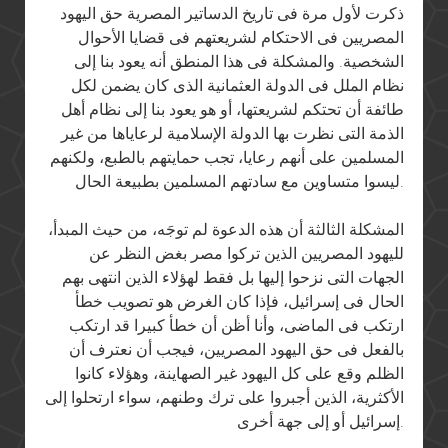
ذكرت لأول مرة فى تاريخ الدساتير المصرية حق اليهود
المصريين فى الاحتكام لشريعتهم فى قضايا الأحوال
الشخصية. والمشكلة فى هذا المنطق أنه يعود بنا إلى
نظام الملل فى الدولة العثمانية الذى كان يضمن لكل
طائفة أن تحتكم لشريعتها، أو هو يعود بنا إلى نظام أهل
الذمة التى نظرت بها الدولة الإسلامية لرعاياها من غير
المسلمين على أنهم رعايا، تجب حمايتهم بالطبع، ولكنهم
ليسوا متساوين مع سادتهم المسلمين بطبيعة الحال.
المشكلة الثالثة أن هذه الدعوة لم توجَه، من حيث المبدأ،
لليهود المصريين الذين تركوا مصر بغض النظر عن
الجهات التى نزحوا إليها بل فقط لهؤلاء الذين انتهى بهم
الحال فى إسرائيل، فإذا كان الغرض هو تصويب خطأ
ارتكب فى الماضى، وأنا أظن أن خطأ كبيرا قد ارتكب
بالفعل فى حق اليهود المصريين، فيجب أن نعترف أن
الظلم وقع على كل اليهود غير الصهاينة، وهؤلاء كانوا
الأكثرية، الذين أجبروا على ترك وطنهم، سواء ارتحلوا إلى
إسرائيل أو إلى جهة أخرى.