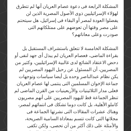
المشكلة الرابعة فى دعوة عصام العريان أنها لم تتطرق
لهؤلاء الإسرائيليين ذوى الأصول المصرية الذين لن
يفضلوا العودة لمصر أو البقاء فى إسرائيل، هل سيتحتم
على مصر وقتها أن تعوضهم على ممتلكاتهم التى
صودرت وعلى معاناتهم؟
المشكلة الخامسة لا تتعلق باستشراف المستقبل بل
بقراءة الماضى، فعصام العريان لم يبذل أى جهد لنفى أو
دحض الاعتقاد الشائع لدى غالبية الإسرائيليين، وكثير من
المصريين، أن المسئول عن رحيل اليهود المصريين لم
يكن نظام عبدالناصر وحده بل أيضا سياسات وتوجهات
جماعة الإخوان المسلمين التى ينتمى لها عصام العريان.
فعلى مدار الثلاثينيات والأربعينيات من القرن الماضى لم
تنظر الجماعة قط لليهود المصريين على أنهم مصريون
كاملو الأهلية، بل كانت دوما تشكك فى انتمائهم لمصر،
وهناك عشرات المقالات التى نشرتها الجماعة فى
مجلاتها التى كانت تتسم بمعاداة السامية الصريحة،
والأمثلة على ذلك أكثر من أن تحصى، ولكن تكفى