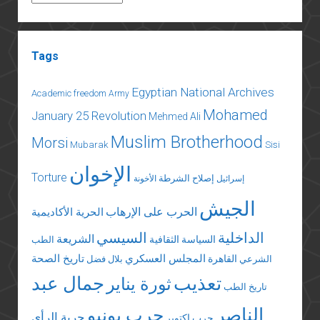
Tags
Egyptian National Archives
Academic freedom
Army
Mohamed
January 25 Revolution
Mehmed Ali
Muslim Brotherhood
Morsi
Mubarak
Sisi
الإخوان
Torture
إصلاح الشرطة
إسرائيل
الأخونة
الجيش
الحرب على الإرهاب
الحرية الأكاديمية
الداخلية
السيسي
الشريعة
السياسة الثقافية
الطب
المجلس العسكري
تاريخ الصحة
القاهرة
الشرعي
بلال فضل
تعذيب
جمال عبد
ثورة يناير
تاريخ الطب
الناصر
حرب يونيو
حرية الرأي
حرب اكتوبر