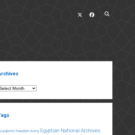
twitter
facebook
ebar
Archives
rchives
Tags
Egyptian National Archives
Academic freedom
Army