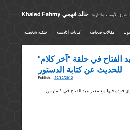
Khaled Fahmy خالد فهمي
شرق الأوسط والتاريخ
بوك
مقالات صحافية
كتابات أكاديمية
خلفية شخصية
 الفتاح في حلقة "آخر كلام"
للحديث عن كتابة الدستور
Published
29/12/2012
” استضافني يسري فودة فيها مع معتز عبد الفتاح في ١ مارس