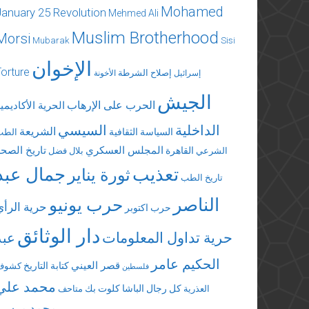
Mohamed
January 25 Revolution
Mehmed Ali
Muslim Brotherhood
Morsi
Mubarak
Sisi
الإخوان
Torture
إصلاح الشرطة
إسرائيل
الأخونة
الجيش
الحرب على الإرهاب
الحرية الأكاديمي
الداخلية
السيسي
الشريعة
السياسة الثقافية
الطب
المجلس العسكري
تاريخ الصحة
القاهرة
الشرعي
بلال فضل
تعذيب
جمال عبد
ثورة يناير
تاريخ الطب
الناصر
حرب يونيو
حرية الرأي
حرب اكتوبر
دار الوثائق
حرية تداول المعلومات
عبد
الحكيم عامر
قصر العيني
كتابة التاريخ
كشوف
فلسطين
محمد علي
كل رجال الباشا
كلوت بك
العذرية
متاحف
محمد مرسي