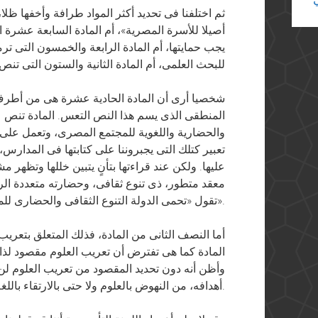
ثم اختلفنا فى تحديد أكثر المواد طرافة وأخفها ظلا
أصيلا للأسرة المصرية»، أم المادة السابعة عشرة 
يجب حمايتها، أم المادة الرابعة والخمسون التى تر
للبحث العلمى، أم المادة الثانية والستون التى ت
شخصيا أرى أن المادة الحادية عشرة هى من أطرف م
المنطقى الذى يسم هذا النص التعس. المادة تنص على
والحضارية واللغوية للمجتمع المصرى، وتعمل على 
تعبير كتلك التى يجبروننا على كتابتها فى المدارس، ت
عليها. ولكن عند قراءتها بتأنٍ يتبين خللها وتظهر
معقد متطور، ذى تنوع ثقافى، وحضارته متعددة الرو
تقول «تحمى الدولة التنوع الثقافى والحضارى للمجتمع المصرى».
أما النصف الثانى من المادة، فذلك المتعلق بتعريب
المادة كما هى تفترض أن تعريب العلوم مقصود لذات
وأظن أنه دون تحديد المقصود من تعريب العلوم لن
أهدافه، من النهوض بالعلوم ولا حتى بالارتقاء باللغة العربية.