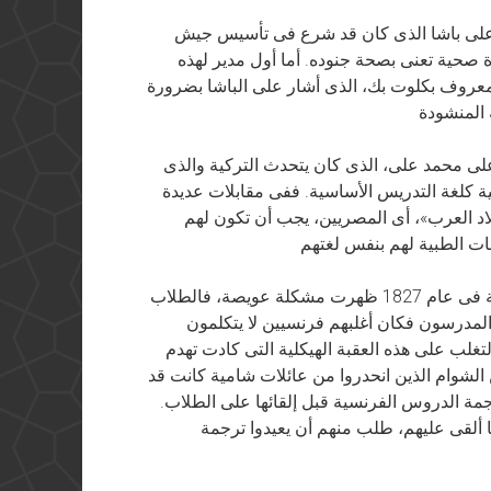
لى باشا الذى كان قد شرع فى تأسيس جيش
 صحية تعنى بصحة جنوده. أما أول مدير لهذه
معروف بكلوت بك، الذى أشار على الباشا بضرورة
لى محمد على، الذى كان يتحدث التركية والذى
ية كلغة التدريس الأساسية. ففى مقابلات عديدة
لاد العرب»، أى المصريين، يجب أن تكون لهم
وبعد أن اقتنع الباشا بذلك وبعد أن افتتحت المدرسة فى عام 1827 ظهرت مشكلة عويصة، فالطلاب
ا المدرسون فكان أغلبهم فرنسيين لا يتكلمون
تغلب على هذه العقبة الهيكلية التى كادت تهدم
الشوام الذين انحدروا من عائلات شامية كانت قد
ة الدروس الفرنسية قبل إلقائها على الطلاب.
ا ألقى عليهم، طلب منهم أن يعيدوا ترجمة