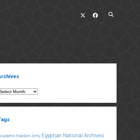
twitter
facebook
ebar
Archives
rchives
Tags
Egyptian National Archives
Academic freedom
Army