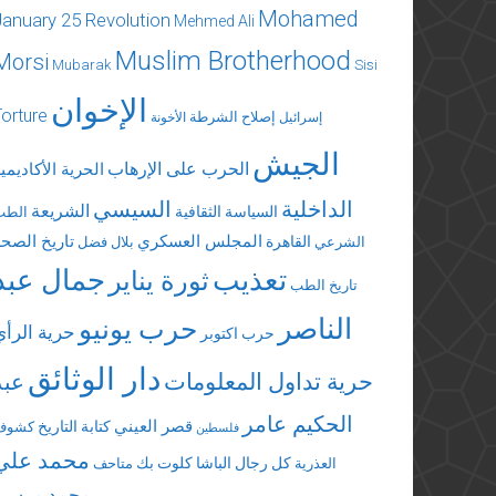
Mohamed
January 25 Revolution
Mehmed Ali
Muslim Brotherhood
Morsi
Mubarak
Sisi
الإخوان
Torture
إصلاح الشرطة
إسرائيل
الأخونة
الجيش
الحرب على الإرهاب
الحرية الأكاديمي
الداخلية
السيسي
الشريعة
السياسة الثقافية
الطب
المجلس العسكري
تاريخ الصحة
القاهرة
الشرعي
بلال فضل
تعذيب
جمال عبد
ثورة يناير
تاريخ الطب
الناصر
حرب يونيو
حرية الرأي
حرب اكتوبر
دار الوثائق
حرية تداول المعلومات
عبد
الحكيم عامر
قصر العيني
كتابة التاريخ
كشوف
فلسطين
محمد علي
كل رجال الباشا
كلوت بك
العذرية
متاحف
محمد مرسي