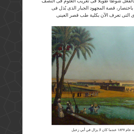
ا بالفعل شوطا طويلا فى تعريب العلوم فى النصف
اختصار، قصة المجهود الجبار الذى بٌذل فى
 أبي زعبل