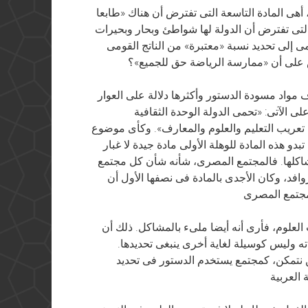
، أهى المادة التاسعة التى تفترض أن هناك «طابعا
التى تفترض أن الدولة لها شواطئ وبحار وبحيرات
مى إلى تحديد نسبة «معتبرة» من الناتج القومى
نص على أن «ممارسة الرياضة حق للجميع»؟
واد مسودة الدستور وأكثرها دلالة على العوار
 الآتى: «تحمى الدولة الوحدة الثقافية
تعريب التعليم والعلوم والمعارف». وكأى موضوع
بدو هذه المادة للوهلة الأولى مادة جيدة لا غبار
 مشاكلها. فالمجتمع المصرى، شأنه شأن كل مجتمع
افد، وكان الأجدى بالمادة فى نصفها الأول أن
 العلوم، فأرى أنه أيضا ملىء بالمشاكل. ذلك أن
ه وليس كوسيلة لغاية أخرى ينبغى تحديدها.
 نتمكن، كمجتمع يستخدم الدستور فى تحديد