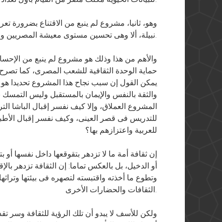
وهو، ثانيا، مشروع لم ينبع من الاقتناع بضرورة تعر
نبيلة، ألا وهى تحسين مستوى معيشة المصريين والارتقاء بصحتهم.
والأهم من هذا وذلك هو مشروع لم ينبع من الإحس
حماية الوحدة الثقافية للشعب المصرى، كما تصرح 
يمكن القول إن سبب نجاح هذا المشروع تحديدا هو ع
والثقة بالنفس والإيمان بالمستقبل وليس التمسك بأ
المشروع العملاق، وإلا كيف نفسر إقبال الباشا الت
للتدريس فى قصر العينى، وكيف نفسر إقبال الأطباء
للعربية واعتزازهم بها؟
إن ثقافة أمة ما لا تزدهر بتقوقعها داخل نفسها أو ب
أو الدخيل، بل بالعكس تماما: إن الثقافة تزدهر بالإ
وتطوع ما أخذته واقتبسته لتصهره فى بيئتها وتراثه
الثقافات والحضارات الأخرى.
ولكن للأسف لا يبدو أن تلك الرؤية للثقافة وسر تق