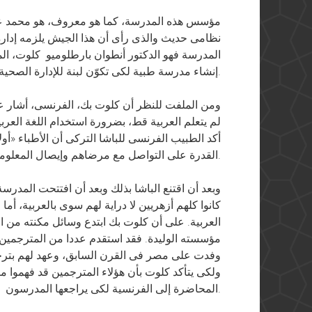
مؤسس هذه المدرسة، كما هو معروف، هو محمد ع
نظامى حديث والذى رأى أن هذا الجيش يلزمه إدارة
المدرسة فهو الدكتور أنطوان بارطلوميو كلوت، ال
إنشاء مدرسة طبية لكى تكوّن لبنة للإدارة الصحية المنشودة.
ومن الملفت للنظر أن كلوت بك، الفرنسى، أشار ع
لم يتعلم العربية قط، بضرورة استخدام اللغة العرب
أكد الطبيب الفرنسى للباشا التركى أن الأطباء «أو
القدرة على التواصل مع مرضاهم وإيصال المعلومات الطبية لهم بنفس لغتهم.
كانوا كلهم أزهريين لا دراية لهم سوى بالعربية، أم
العربية. على أن كلوت بك ابتدع وسائل مكنته من ال
مؤسسته الوليدة. فقد استقدم عددا من المترجمين 
وفدت على مصر فى القرن السابق، وعهد لهم بترجم
ولكى يتأكد كلوت بأن هؤلاء المترجمين قد فهموا م
المحاضرة إلى الفرنسية لكى يراجعها المدرسون.