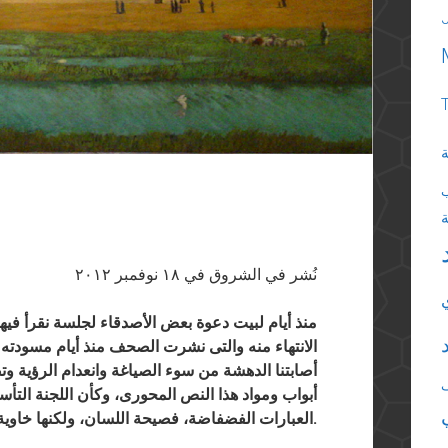
ة
نُشر في الشروق في ١٨ نوفمبر ٢٠١٢
منذ أيام لبيت دعوة بعض الأصدقاء لجلسة نقرأ في
الانتهاء منه والتى نشرت الصحف منذ أيام مسودته ا
أصابتنا الدهشة من سوء الصياغة وانعدام الرؤية 
أبواب ومواد هذا النص المحورى، وكأن اللجنة التأ
العبارات الفضفاضة، فصيحة اللسان، ولكنها خاوية المعنى، منعدمة القيمة.