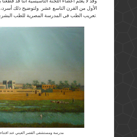
وقد لا يعلم أعضاء اللجنة التأسيسية أننا قد قطعن
الأول من القرن التاسع عشر. ولتوضيح ذلك أسرد، ب
تعريب الطب فى المدرسة المصرية للطب البشرى التى تعرف الآن بكلية طب قصر العينى.
مدرسة ومستشفى القصر العيني عند افتتاحه عام ١٨٢٧ عندما كان لا يزال في