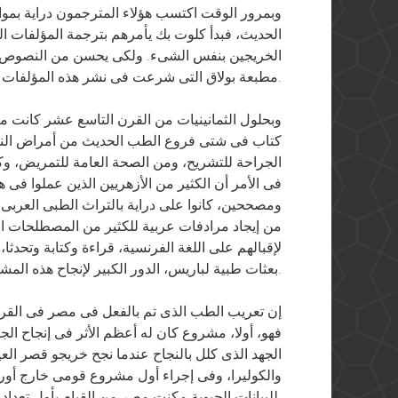
وبمرور الوقت اكتسب هؤلاء المترجمون دراية بموا
الحديث، فبدأ كلوت بك يأمرهم بترجمة المؤلفات 
الخريجين بنفس الشىء. ولكى يحسن من النصوص ا
مطبعة بولاق التى شرعت فى نشر هذه المؤلفات.
وبحلول الثمانينيات من القرن التاسع عشر كانت م
كتاب فى شتى فروع الطب الحديث من أمراض النسا
الجراحة للتشريح، ومن الصحة العامة للتمريض، وك
فى الأمر أن الكثير من الأزهريين الذين عملوا فى 
ومصححين، كانوا على دراية بالتراث الطبى العربى ا
من إيجاد مرادفات عربية للكثير من المصطلحات الطب
لإقبالهم على اللغة الفرنسية، قراءة وكتابة وتحد
بعثات طبية لباريس، الدور الكبير لإنجاح هذه المشروع الرائد.
إن تعريب الطب الذى تم بالفعل فى مصر فى القرن
فهو، أولا، مشروع كان له أعظم الأثر فى إنجاح ال
الجهد الذى كلل بالنجاح عندما نجح خريجو قصر الع
والكوليرا، وفى إجراء أول مشروع قومى خارج أور
للبيانات الحيوية مكنت مصر من القيام بأول تعداد حديث للسكان فى المنطقة بأسرها.