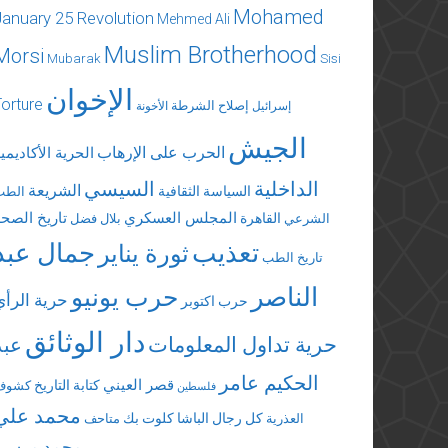
Mohamed
January 25 Revolution
Mehmed Ali
Muslim Brotherhood
Morsi
Mubarak
Sisi
الإخوان
Torture
إصلاح الشرطة
إسرائيل
الأخونة
الجيش
الحرب على الإرهاب
الحرية الأكاديمي
الداخلية
السيسي
الشريعة
السياسة الثقافية
الطب
المجلس العسكري
تاريخ الصحة
القاهرة
الشرعي
بلال فضل
تعذيب
جمال عبد
ثورة يناير
تاريخ الطب
الناصر
حرب يونيو
حرية الرأي
حرب اكتوبر
دار الوثائق
حرية تداول المعلومات
عبد
الحكيم عامر
قصر العيني
كتابة التاريخ
كشوف
فلسطين
محمد علي
كل رجال الباشا
كلوت بك
العذرية
متاحف
محمد مرسي