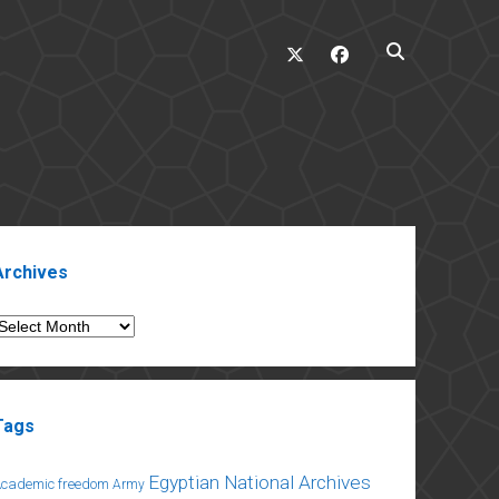
twitter
facebook
ebar
Archives
rchives
Tags
Egyptian National Archives
Academic freedom
Army