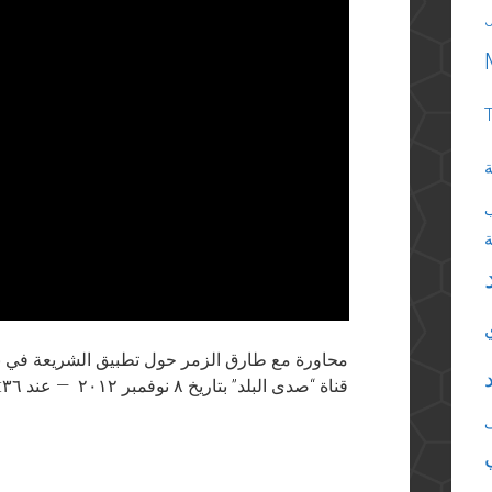
ة
قناة “صدى البلد” بتاريخ ٨ نوفمبر ٢٠١٢ — عند ٤٨:٣٦