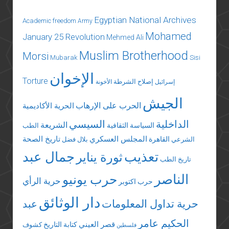
Egyptian National Archives
Academic freedom
Army
Mohamed
January 25 Revolution
Mehmed Ali
Muslim Brotherhood
Morsi
Mubarak
Sisi
الإخوان
Torture
إصلاح الشرطة
إسرائيل
الأخونة
الجيش
الحرب على الإرهاب
الحرية الأكاديمية
الداخلية
السيسي
الشريعة
السياسة الثقافية
الطب
المجلس العسكري
تاريخ الصحة
القاهرة
الشرعي
بلال فضل
تعذيب
جمال عبد
ثورة يناير
تاريخ الطب
الناصر
حرب يونيو
حرية الرأي
حرب اكتوبر
دار الوثائق
حرية تداول المعلومات
عبد
الحكيم عامر
قصر العيني
كتابة التاريخ
كشوف
فلسطين