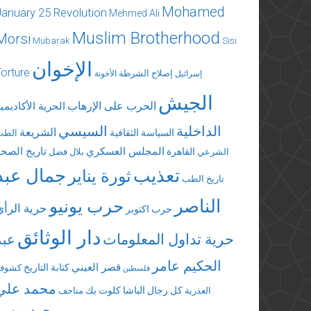
Mohamed
January 25 Revolution
Mehmed Ali
Muslim Brotherhood
Morsi
Mubarak
Sisi
الإخوان
Torture
إصلاح الشرطة
إسرائيل
الأخونة
الجيش
الحرب على الإرهاب
الحرية الأكاديمي
الداخلية
السيسي
الشريعة
السياسة الثقافية
الطب
المجلس العسكري
تاريخ الصحة
القاهرة
الشرعي
بلال فضل
تعذيب
جمال عبد
ثورة يناير
تاريخ الطب
الناصر
حرب يونيو
حرية الرأي
حرب اكتوبر
دار الوثائق
حرية تداول المعلومات
عبد
الحكيم عامر
قصر العيني
كتابة التاريخ
كشوف
فلسطين
محمد علي
كل رجال الباشا
كلوت بك
العذرية
متاحف
محمد مرسي