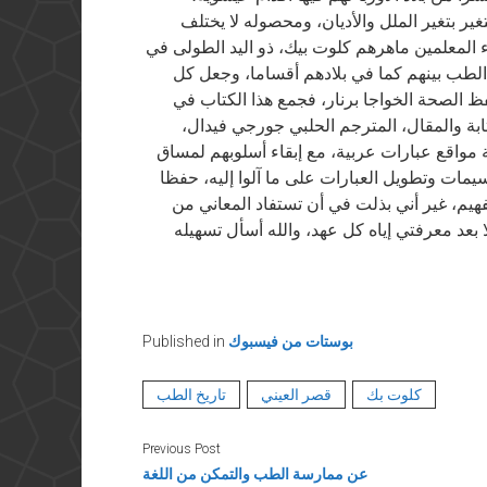
غير بتغير الملل والأديان، ومحصوله لا يختلف
ء المعلمين ماهرهم كلوت بيك، ذو اليد الطولى في
الطب بينهم كما في بلادهم أقساما، وجعل كل
 الصحة الخواجا برنار، فجمع هذا الكتاب في
بة والمقال، المترجم الحلبي جورجي فيدال،
 مواقع عبارات عربية، مع إبقاء أسلوبهم لمساق
يمات وتطويل العبارات على ما آلوا إليه، حفظا
تفهيم، غير أني بذلت في أن تستفاد المعاني من
 بعد معرفتي إياه كل عهد، والله أسأل تسهيله
بوستات من فيسبوك
Published in
كلوت بك
قصر العيني
تاريخ الطب
Previous Post
عن ممارسة الطب والتمكن من اللغة