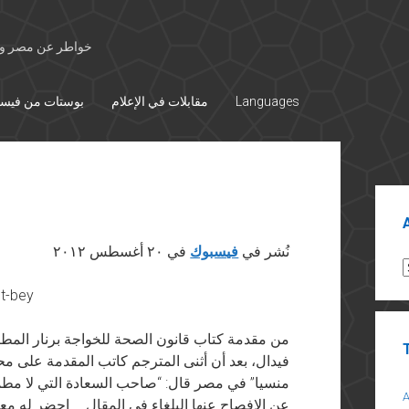
خواطر عن مصر وال
Languages
مقابلات في الإعلام
بوستات من فيس
Sid
نُشر في
فيسبوك
في ٢٠ أغسطس ٢٠١٢
A
فيدال، بعد أن أثنى المترجم كاتب المقدمة على مح
منسيا” في مصر قال: “صاحب السعادة التي لا مطمع ل
عن الإفصاح عنها البلغاء في المقال … احضر له معشر