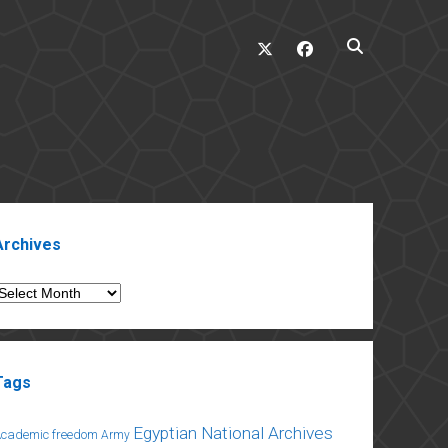
twitter
facebook
ebar
Archives
rchives
Tags
Egyptian National Archives
Academic freedom
Army