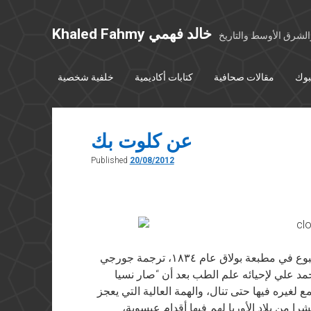
Khaled Fahmy خالد فهمي
شرق الأوسط والتاريخ
بوك
مقالات صحافية
كتابات أكاديمية
خلفية شخصية
عن كلوت بك
Published
20/08/2012
من مقدمة كتاب قانون الصحة للخواجة برنار المطبوع في مطبعة بولاق عام ١٨٣٤، ترجمة جورجي
مد علي لإحيائه علم الطب بعد أن “صار نسيا
غيره فيها حتى تنال، والهمة العالية التي يعجز
ا من بلاد الأوربا لهم فيها أقدام عيسوية،