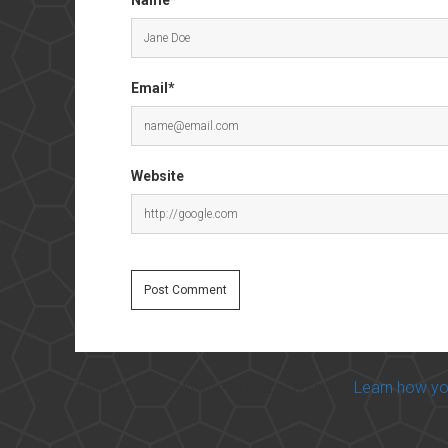
Email*
Website
This site uses Akismet to reduce spam.
Learn how yo