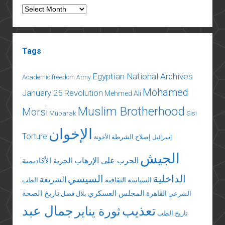
Archives
Tags
Egyptian National Archives
Academic freedom
Army
Mohamed
January 25 Revolution
Mehmed Ali
Muslim Brotherhood
Morsi
Mubarak
Sisi
الإخوان
Torture
إصلاح الشرطة
إسرائيل
الأخونة
الجيش
الحرب على الإرهاب
الحرية الأكاديمية
الداخلية
السيسي
الشريعة
السياسة الثقافية
الطب
المجلس العسكري
تاريخ الصحة
القاهرة
الشرعي
بلال فضل
تعذيب
جمال عبد
ثورة يناير
تاريخ الطب