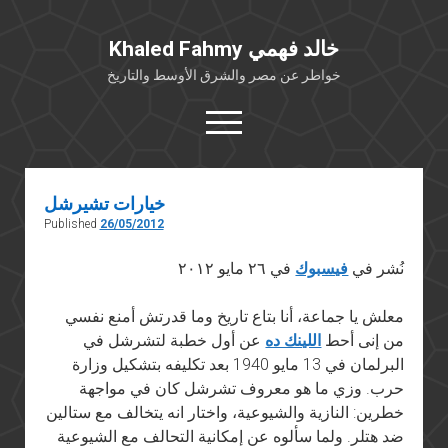
Khaled Fahmy خالد فهمي
خواطر عن مصر والشرق الأوسط والتاريخ
open
menu
twitter
facebook
خيارات تشيرشل
Published
26/05/2012
خلفية شخصية
كتابات أكاديمية
نُشر في
فيسبوك
في ٢٦ مايو ٢٠١٢
مقالات صحافية
معلش يا جماعة، أنا بتاع تاريخ وما قدرتش أمنع نفسي
بوستات من فيسبوك
من إنى أحط
اللينك ده
عن أول خطبة لتشرشل في
مقابلات في الإعلام
البرلمان في 13 مايو 1940 بعد تكليفه بتشكيل وزارة
حرب. وزي ما هو معروف تشرشل كان في مواجهة
Languages
خطرين: النازية والشيوعية، واختار انه يتخالف مع ستالين
ضد هتلر. ولما سألوه عن إمكانية التحالف مع الشيوعية