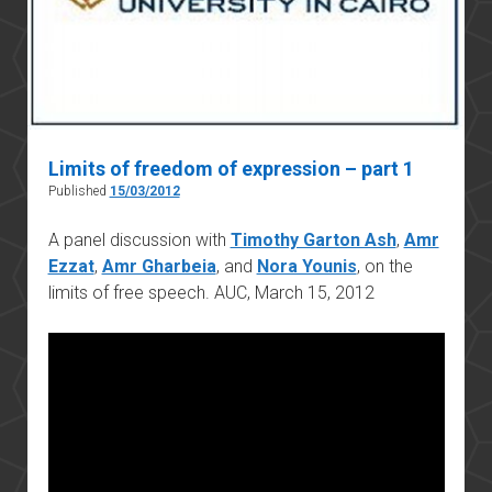
Limits of freedom of expression – part 1
Published
15/03/2012
A panel discussion with
Timothy Garton Ash
,
Amr
Ezzat
,
Amr Gharbeia
, and
Nora Younis
, on the
limits of free speech. AUC, March 15, 2012