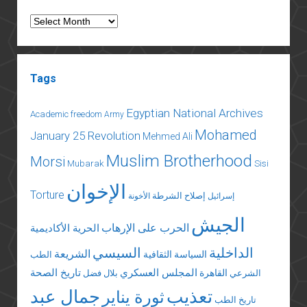
Archives
Tags
Egyptian National Archives
Academic freedom
Army
Mohamed
January 25 Revolution
Mehmed Ali
Muslim Brotherhood
Morsi
Mubarak
Sisi
الإخوان
Torture
إصلاح الشرطة
إسرائيل
الأخونة
الجيش
الحرب على الإرهاب
الحرية الأكاديمية
الداخلية
السيسي
الشريعة
السياسة الثقافية
الطب
المجلس العسكري
تاريخ الصحة
القاهرة
الشرعي
بلال فضل
تعذيب
جمال عبد
ثورة يناير
تاريخ الطب