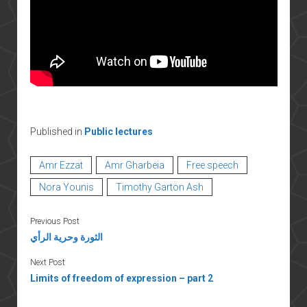
Published in
Public lectures
Amr Ezzat
Amr Gharbeia
Free speech
Nora Younis
Timothy Garton Ash
Previous Post
الثورة وحرية الرأي
Next Post
Limits of freedom of expression – part 2