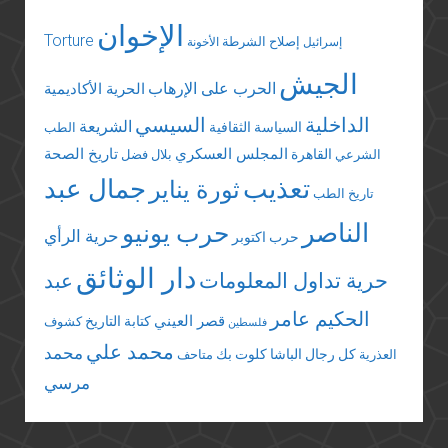
الإخوان
Torture
إصلاح الشرطة
إسرائيل
الأخونة
الجيش
الحرب على الإرهاب
الحرية الأكاديمية
الداخلية
السيسي
الشريعة
السياسة الثقافية
الطب
المجلس العسكري
تاريخ الصحة
القاهرة
الشرعي
بلال فضل
تعذيب
جمال عبد
ثورة يناير
تاريخ الطب
الناصر
حرب يونيو
حرية الرأي
حرب اكتوبر
دار الوثائق
حرية تداول المعلومات
عبد
الحكيم عامر
قصر العيني
كتابة التاريخ
كشوف
فلسطين
محمد علي
محمد
كل رجال الباشا
كلوت بك
العذرية
متاحف
مرسي