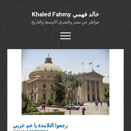
Khaled Fahmy خالد فهمي
خواطر عن مصر والشرق الأوسط والتاريخ
open
menu
twitter
facebook
خلفية شخصية
كتابات أكاديمية
مقالات صحافية
بوستات من فيسبوك
مقابلات في الإعلام
Languages
رجعوا التلامذة يا عم عربي