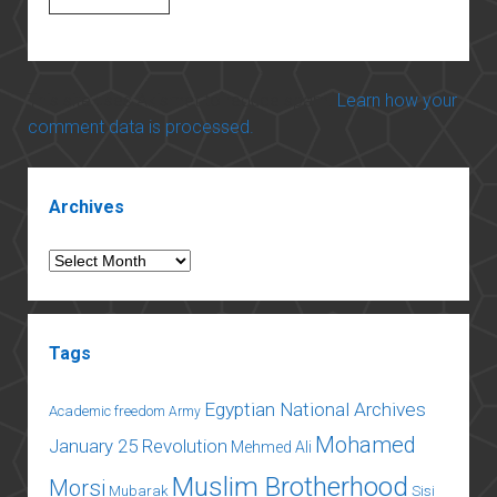
This site uses Akismet to reduce spam.
Learn how your
comment data is processed.
Sidebar
Archives
Archives
Tags
Egyptian National Archives
Academic freedom
Army
Mohamed
January 25 Revolution
Mehmed Ali
Muslim Brotherhood
Morsi
Mubarak
Sisi