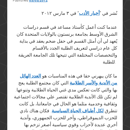
Published
03/03/2012
نُشر في “
أخبار الأدب
” في ٣ مارس ٢٠١٢
عندما كنت أعمل كأستاذ مساعد في قسم دراسات
الشرق الأوسط بجامعة برنستون بالولايات المتحدة كان
يُعهد لي أن أمثل القسم في حفل ضخم يعقد في بداية
كل عام دراسي لتعريف الطلبة الجدد بالأقسام
والتخصصات المختلفة التي تتيحها تلك الجامعة العريقة
للطلبة.
ما كان يبهرني حقا في هذه المناسبات هو
العدد الهائل
من الأندية والأسر الطلابية
التي كان مجتمع الطلبة يعج
بها والتي كانت تعكس مدي غني الحياة الطلابية وتنوعها.
لم تكن تلك الأندية الطلابية تقتصر علي مجالات اجتماعية
وثقافية وخدمية مثلما هو الحال في جامعاتنا، بل كانت
تتطرق
لكل أطياف الحياة السياسية
. فكان هناك نادي
للحزب الديموقراطي، وآخر للحزب الجمهوري، وأندية
أخري عديدة لأحزاب وقوي سياسية أصغر تزخم بها