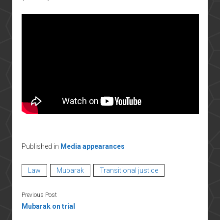
Published in
Media appearances
Law
Mubarak
Transitional justice
Previous Post
Mubarak on trial