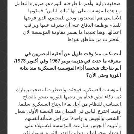
صحفية دولية. وأهم ما طرحته الثورة هو ضرورة التعامل
مع هذه المؤسسة على أنها “ملك الناس”. فمكونها
الأساسي هم المجندون ويحق للمجتمع، الذي فوضها
للقيام بوظيفة الدفاع عنه، أن يشرف عليها ويراقب
أعمالها. وهذا تحديدا ما يفسر مقاومة المؤسسة الآن
للاقتراب من مناطق نفوذها.
أنت تكتب منذ وقت طويل عن أحقية المصريين في
معرفة ما حدث في هزيمة يونيو 1967 وفي أكتوبر 1973،
ألم يفاجئك شخصيا أداء المؤسسة العسكرية منذ بداية
الثورة وحتى الآن؟
المؤسسة العسكرية فوجئت واضطرت للتضحية بمبارك.
ثمة ذكاء انبثق فجأة من دعمها للثورة، ضحوا بالجناح
السياسي للنظام من أجل بقاء الجناح العسكري سليما.
وفيما اخترع الناس في الميدان منذ اللحظة الأولى شعار
“الشعب والجيش يد واحدة” من أجل طمأنة أنفسهم
و”تثبيت” الجيش، سارعت المؤسسة للاستيلاء على
الشعار وتحويله إلى دعامة للغدر بالثورة نفسها، لكن