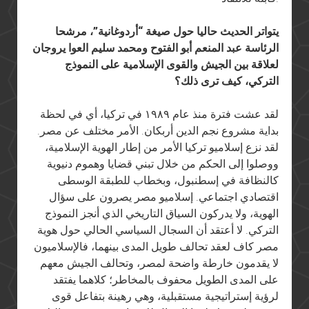
يتواتر الحديث حاليا حول صيغة “أردوغانية”، مرشحا
الرئاسة عبد المنعم أبو الفتوح ومحمد سليم العوا يروجان
لعلاقة بين الجيش والقوى الإسلامية على النموذج
التركي، كيف ترى ذلك؟
لقد عشت فترة منذ عام ١٩٨٩ في تركيا، أي في لحظة
بداية مشروع نجم الدين أربكان. الأمر مختلف عن مصر.
لقد نزع إسلاميو تركيا الأمر من إطار الهوية الإسلامية،
ووصلوا إلى الحكم من خلال تبني قضايا وهموم دنيوية
كالنظافة في إسطنبول، وبخطاب للطبقة الوسطى
اقتصادي اجتماعي. إسلاميو مصر يصرون على سؤال
الهوية، ولا يدركون السياق التاريخي الذي أنجز النموذج
التركي. لا أعتقد أن السجال السياسي الحالي حول هوية
مصر كاف لعقد تحالف طويل المدى بينهما، فالإسلاميون
لا يقدمون خارطة واضحة لمصر، وتحالف الجيش معهم
على المدى الطويل محفوف بالمخاطر؛ كلاهما يفتقد
لرؤية إستراتيجية مستقبلية، وهي رهينة بتفاعل قوى