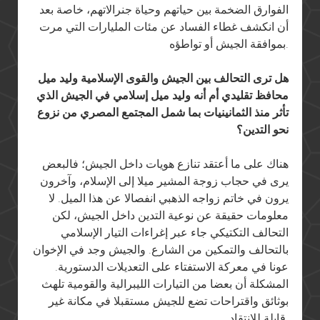
الفوارق الضخمة بين حياتهم وحياة جنرالاتهم، خاصة بعد
أن انكشف غطاء الفساد عن مئات المليارات التي مرت
بموافقة الجيش أو تواطؤه.
هل ترى التحالف بين الجيش والقوى الإسلامية وليد ميل
محافظ تقليدي أم أنه وليد ميل إسلامي في الجيش الذي
تأثر منذ الثمانينيات بما شمل المجتمع المصري من نزوع
نحو التدين؟
هناك على ما أعتقد تنازع هويات داخل الجيش؛ فالبعض
يرى في حجاب زوجة المشير ميلا إلى الإسلام، وآخرون
يرون في خاتم زواجه الذهبي انفصالا عن هذا الميل. لا
معلومات حقيقة عن نوعية التدين داخل الجيش، لكن
التحالف التكتيكي جاء عبر إغراءات التيار الإسلامي
بالتحالف والتمكين من الشارع. والجيش وجد في الإخوان
عونا في معركة الاستفتاء على التعديلات الدستورية.
المشكلة أن بعضا من التيارات الليبرالية والقومية تلهث
بوثائق واقتراحات تضع للجيش مستقبلا في مكانة غير
قابلة للانتقاد.