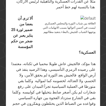
مثلا عن القدرات العسكرية والتأهيلية لرئيس الأركان،
هذا بالنسبة لهم خط أحمر.
ألا ترى أن
العلاقة بين شباب الثورة والمجلس العسكري
بعضا من
ليست في أحسن أحوالها بسبب الاتهامات التي
ضمير ثورة 25
يوجهها الشباب للجيش بالبطء بتنفيذ مطالبهم
يناير يعبر عن
ضجر من حكم
المؤسسة
العسكرية؟
هذا مؤكد، فالجيش عاش طويلا محميا في ثكناته، معتمدا
على رصيده الرمزي التأسيسي، وهذا الرصيد ينفذ في
أرض الواقع. فالجيش بعد الثورة لم يحقق الأمن، ولا
الحسم، ولا العدالة، لخصومه كما لمواليه. وكلما بقي
متورطا في العملية السياسية تجرأ الميدان على رفع
شعارات لم يكن أصغر ضابط يتخيلها في كوابيسه. وكلما
بقي في الشارع ستزداد الفجوة بين جهازه السياسي
وقواعده من الضباط الذين يختلطون ويفكرون في حجم