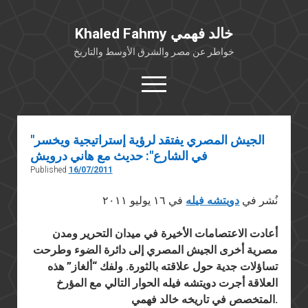
Khaled Fahmy خالد فهمي
خواطر عن مصر والشرق الأوسط والتاريخ
open
menu
twitter
facebook
"الجيش المصري يفتقد لرؤية إستراتيجية ويخسر
في الشارع": حديث مع هاني درويش
خلفية شخصية
Published
16/07/2011
كتابات أكاديمية
نُشر في
دويتشه فيله
في ١٦ يوليو ٢٠١١
مقالات صحافية
بوستات من فيسبوك
أعادت الاعتصامات الأخيرة في ميدان التحرير ومدن
مقابلات في الإعلام
مصرية أخرى الجيش المصري إلى دائرة الضوء وطرحت
تساؤلات جدية حول علاقته بالثورة. ولفك “ألغاز” هذه
Languages
العلاقة أجرت دويتشه فيله الحوار التالي مع المؤرخ
المتخصص في تاريخه خالد فهمي.