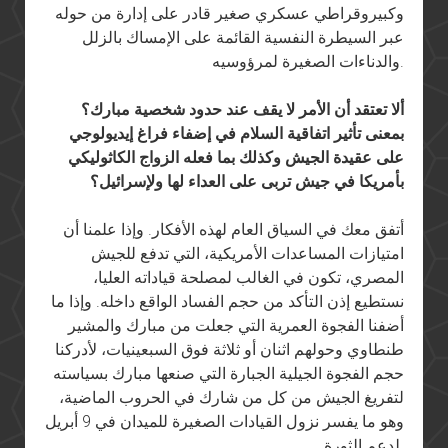
وكبيروقراطي عسكري صغير قادر على إدارة من حوله
عبر السيطرة النفسية القائمة على الإمساك بالزلل
والدناءات الصغيرة لمرؤوسيه.
ألا تعتقد أن الأمر لا يقف عند حدود شخصية مبارك؟
بمعنى تأثير اتفاقية السلام في إضفاء فراغ إيديولوجي
على عقيدة الجيش وكذلك بما فعله الزواج الكاثوليكي
بأمريكا في جيش تربى على العداء لها ولإسرائيل؟
أتفق معك في السياق العام لهذه الأفكار. وإذا علمنا أن
امتيازات المساعدات الأمريكية، التي تدفع للجيش
المصري، تكون في الغالب لمصلحة قياداته العليا،
نستطيع إذن التأكد من حجم الفساد الواقع داخله. وإذا ما
أضفنا الفجوة العمرية التي جعلت من مبارك والمشير
طنطاوي وحولهم اثنان أو ثلاثة فوق السبعينيات، لأدركنا
حجم الفجوة الجيلية الجبارة التي صنعها مبارك بسياسته
لتفريغ الجيش من كل من شارك في الحروب الماضية،
وهو ما يفسر نزول القيادات الصغيرة للميدان في 9 أبريل
لدعم الثورة.