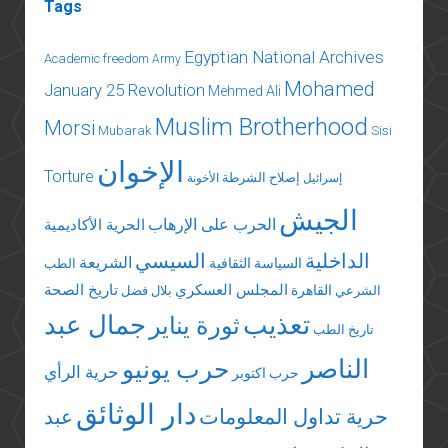
Tags
Egyptian National Archives
Academic freedom
Army
Mohamed
January 25 Revolution
Mehmed Ali
Muslim Brotherhood
Morsi
Mubarak
Sisi
الإخوان
Torture
إصلاح الشرطة
إسرائيل
الأخونة
الجيش
الحرب على الإرهاب
الحرية الأكاديمية
الداخلية
السيسي
الشريعة
السياسة الثقافية
الطب
المجلس العسكري
تاريخ الصحة
القاهرة
الشرعي
بلال فضل
تعذيب
جمال عبد
ثورة يناير
تاريخ الطب
الناصر
حرب يونيو
حرية الرأي
حرب اكتوبر
دار الوثائق
حرية تداول المعلومات
عبد