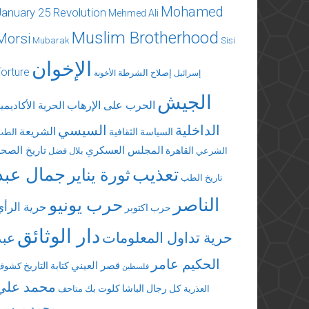
Mohamed
January 25 Revolution
Mehmed Ali
Muslim Brotherhood
Morsi
Mubarak
Sisi
الإخوان
Torture
إصلاح الشرطة
إسرائيل
الأخونة
الجيش
الحرب على الإرهاب
الحرية الأكاديمي
الداخلية
السيسي
الشريعة
السياسة الثقافية
الطب
المجلس العسكري
تاريخ الصحة
القاهرة
الشرعي
بلال فضل
تعذيب
جمال عبد
ثورة يناير
تاريخ الطب
الناصر
حرب يونيو
حرية الرأي
حرب اكتوبر
دار الوثائق
حرية تداول المعلومات
عبد
الحكيم عامر
قصر العيني
كتابة التاريخ
كشوف
فلسطين
محمد علي
كل رجال الباشا
كلوت بك
العذرية
متاحف
محمد مرسي