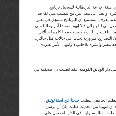
 هيئة الإذاعة البريطانية لتسجيل برنامج
شره. واتصل بي معد البرنامج ليطلب مني لقاءه،
ندما يعرف المستمع أن البرنامج مسجل في نفس
عل أتي لنا رجلان قالا إنهما مفتشا آثار وطلبا مني
 أننا نسجل للراديو وليست معنا كاميرا سألاني
نّ التصاريح ضرورية تحديدا في حالات مثل حالتي،
معة مصر وأنشره للأجانب؟ وانتهي الأمر بطردي
في دار الوثائق القومية. فقد اتصلت بي صحفية في
لتعليم الجامعي لتطلب
حديثا عن لجنة توثيق
د أن انتهينا من الحديث طلبت إليّ أن ترسل
تصلت أنا بالمسئولين في الدار للحصول علي