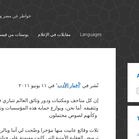
خواطر عن مصر وال
Languages
مقابلات في الإعلام
بوستات من فيس
Sid
نُشر في “
أخبار الأدب
” في ١١ يونيو ٢٠١١
A
إن كل متاحف ومكتبات ودور وثائق العالم تتباري ف
وتثقيفه. أما نحن، وبوازع حماية هذه المؤسسات وتأم
وكأنهم لصوص محتملون
ثلاث وقائع عانيت منها مؤخرا وضّحت لي أننا وبالرغ
ترويض العقلية الأمنية التي كانت مهيمنة علي حياتنا