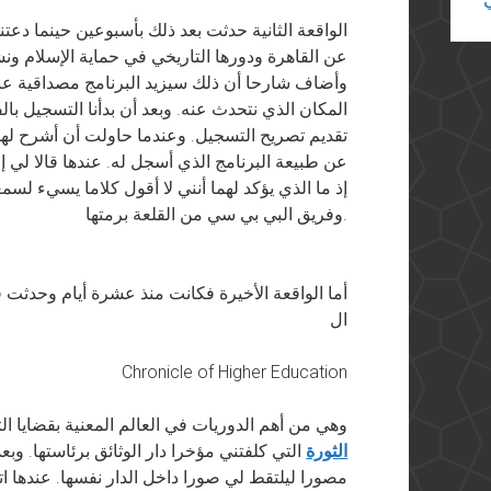
الواقعة الثانية حدثت بعد ذلك بأسبوعين حينما دعتني
عن القاهرة ودورها التاريخي في حماية الإسلام ون
وأضاف شارحا أن ذلك سيزيد البرنامج مصداقية ع
المكان الذي نتحدث عنه. وبعد أن بدأنا التسجيل بالف
تقديم تصريح التسجيل. وعندما حاولت أن أشرح لهما
عن طبيعة البرنامج الذي أسجل له. عندها قالا لي إ
إذ ما الذي يؤكد لهما أنني لا أقول كلاما يسيء لس
وفريق البي بي سي من القلعة برمتها.
أما الواقعة الأخيرة فكانت منذ عشرة أيام وحدثت 
ال
Chronicle of Higher Education
، وهي من أهم الدوريات في العالم المعنية بقضايا ا
الثورة
التي كلفتني مؤخرا دار الوثائق برئاستها. وبع
مصورا ليلتقط لي صورا داخل الدار نفسها. عندها ا