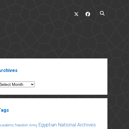
twitter
facebook
ebar
Archives
rchives
Tags
Egyptian National Archives
Academic freedom
Army