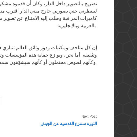
تصريح بالتصوير داخل الدار، وكان أن قدموه مشك
لينتظرني حتي يصورني خارج مبني الدار اقترب منه
كاميرات المراقبة وطلب إليه الامتناع عن تصوير مد
بالعربية وبالإنجليزية.
إن كل متاحف ومكتبات ودور وثائق العالم تتباري ف
وتثقيفه. أما نحن، وبوازع حماية هذه المؤسسات وتأم
وكأنهم لصوص محتملون أو كأنهم سيشوّهون سمعة مصر بالتردد عليها والحديث عنها.
Next Post
الثورة ستنزع القدسية عن الجيش