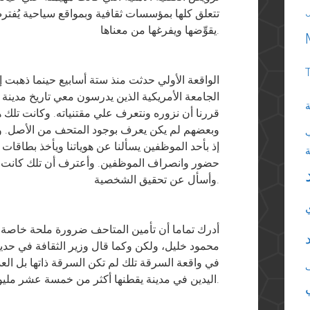
تتعلق كلها بمؤسسات ثقافية وبمواقع سياحية يُفتر
يقوِّضها ويفرغها من معناها.
الواقعة الأولي حدثت منذ ستة أسابيع حينما ذهب
الجامعة الأمريكية الذين يدرسون معي تاريخ مدينة ا
ة
قررنا أن نزوره ونتعرف علي مقتنياته. وكانت تلك 
وبعضهم لم يكن يعرف بوجود المتحف من الأصل. وبع
إذ بأحد الموظفين يسألنا عن هوياتنا ويأخذ بطاقات
حضور وانصراف الموظفين. وأعترف أن تلك كانت الم
وأسأل عن تحقيق الشخصية.
أدرك تماما أن تأمين المتاحف ضرورة ملحة خاصة
محمود خليل، ولكن وكما قال وزير الثقافة في حدي
في واقعة السرقة تلك لم تكن السرقة ذاتها بل العدد
اليدين في مدينة يقطنها أكثر من خمسة عشر مليون شخص.