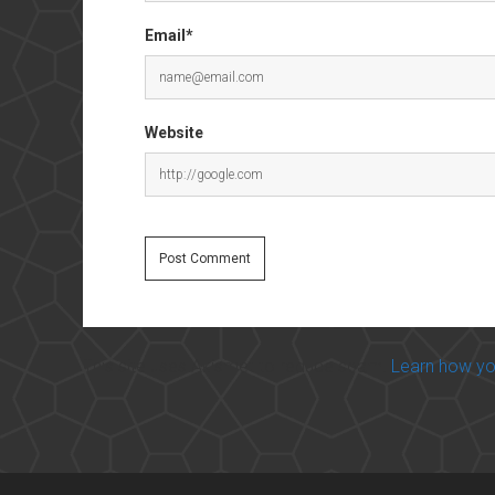
Email*
Website
This site uses Akismet to reduce spam.
Learn how yo