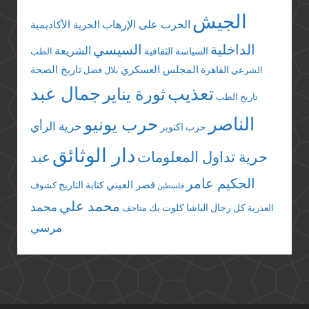
الجيش
الحرب على الإرهاب
الحرية الأكاديمية
الداخلية
السيسي
الشريعة
السياسة الثقافية
الطب
المجلس العسكري
تاريخ الصحة
القاهرة
الشرعي
بلال فضل
تعذيب
جمال عبد
ثورة يناير
تاريخ الطب
الناصر
حرب يونيو
حرية الرأي
حرب اكتوبر
دار الوثائق
حرية تداول المعلومات
عبد
الحكيم عامر
قصر العيني
كتابة التاريخ
كشوف
فلسطين
محمد علي
محمد
كل رجال الباشا
كلوت بك
العذرية
متاحف
مرسي