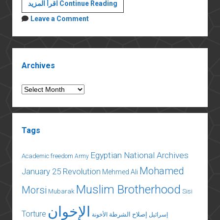
La
اقرأ المزيد Continue Reading
Scala’s
Leave a Comment
production
of
the
Sidebar
Flying
Archives
Dutchman
Archives
Tags
Egyptian National Archives
Academic freedom
Army
Mohamed
January 25 Revolution
Mehmed Ali
Muslim Brotherhood
Morsi
Mubarak
Sisi
الإخوان
Torture
إصلاح الشرطة
إسرائيل
الأخونة