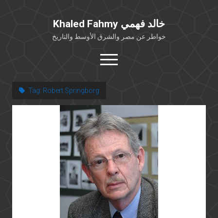
Khaled Fahmy خالد فهمي
خواطر عن مصر والشرق الأوسط والتاريخ
open
menu
twitter
facebook
Tag:
Robert Springborg
خلفية شخصية
كتابات أكاديمية
مقالات صحافية
بوستات من فيسبوك
مقابلات في الإعلام
Languages