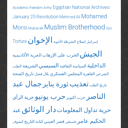
Egyptian National Archives
Academic freedom
Army
Mohamed
January 25 Revolution
Mehmed Ali
Muslim Brotherhood
Morsi
Mubarak
Sisi
الإخوان
Torture
إصلاح الشرطة
إسرائيل
الأخونة
الجيش
الحرب على الإرهاب
الحرية الأكاديمية
الداخلية
السيسي
الشريعة
السياسة الثقافية
الطب
المجلس العسكري
تاريخ الصحة
القاهرة
الشرعي
بلال فضل
تعذيب
جمال عبد
ثورة يناير
تاريخ الطب
الناصر
حرب يونيو
حرية الرأي
حرب اكتوبر
دار الوثائق
حرية تداول المعلومات
عبد
الحكيم عامر
قصر العيني
كتابة التاريخ
كشوف
فلسطين