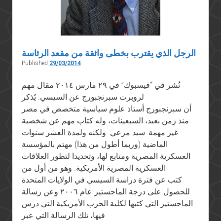
الرجل الذي يقترب بخطى واثقة من مقعد الرئاسة
Published
29/03/2014
نُشر في “فيسبوك” في ٢٩ مارس ٢٠١٤ مقال مهم
لروبرت سبرنجبورج عن السيسي. يُذكر
أن سبرنجبورج أستاذ علوم سياسية متخصص في مصر
منذ زمن بعيد، السبعينات، وله كتاب مهم عن شخصية
غير مهمة: سيد مرعي. ولكنه ولمدة العشر سنوات
الماضية (وربما أطول من هذا) مهتم بالمؤسسة
العسكرية المصرية ومتابع لها، وتحديدا لتطور العلاقات
العسكرية المصرية الأمريكية. وهو من أول من
كتب عن فترة دراسة السيسي في الولايات المتحدة
للحصول على درجة الماجستير عام ٢٠٠٦ وعن رسالة
الماجستير التي كتبها لكلية الحرب الأمريكية التي درس
فيها، تلك الرسالة التي عبر