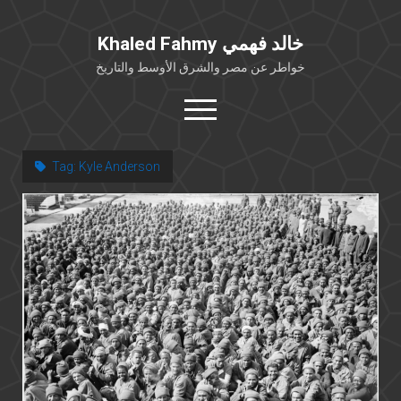
Khaled Fahmy خالد فهمي
خواطر عن مصر والشرق الأوسط والتاريخ
open
menu
twitter
facebook
Tag:
Kyle Anderson
خلفية شخصية
كتابات أكاديمية
مقالات صحافية
بوستات من فيسبوك
مقابلات في الإعلام
Languages