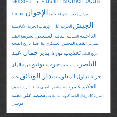
Muslim Brotherhood
Morsi
Mubarak
Sisi
الإخوان
Torture
إصلاح الشرطة
إسرائيل
الأخونة
الجيش
الحرب على الإرهاب
الحرية الأكاديمية
الداخلية
السيسي
الشريعة
السياسة الثقافية
الطب
المجلس العسكري
تاريخ الصحة
القاهرة
الشرعي
بلال فضل
تعذيب
جمال عبد
ثورة يناير
تاريخ الطب
الناصر
حرب يونيو
حرية الرأي
حرب اكتوبر
دار الوثائق
حرية تداول المعلومات
عبد
الحكيم عامر
قصر العيني
كتابة التاريخ
كشوف
فلسطين
محمد علي
محمد
كل رجال الباشا
كلوت بك
العذرية
متاحف
مرسي