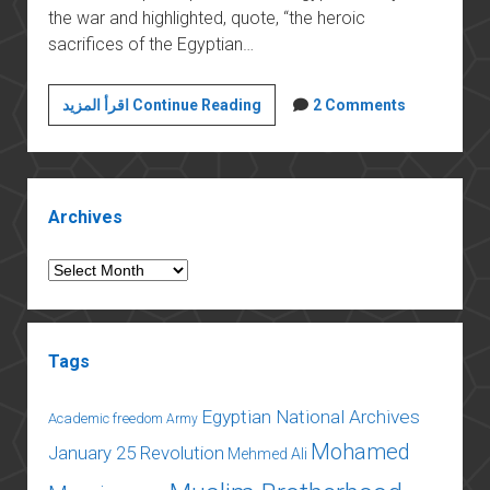
the war and highlighted, quote, “the heroic
sacrifices of the Egyptian…
The
اقرأ المزيد Continue Reading
2 Comments
Great
Theft
of
Sidebar
History:
Archives
The
Egyptian
Archives
Army
in
the
Tags
First
World
Egyptian National Archives
Academic freedom
War
Army
Mohamed
January 25 Revolution
Mehmed Ali