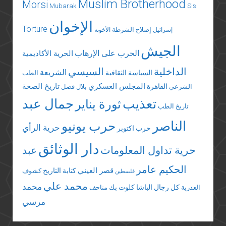
Muslim Brotherhood
Morsi
Mubarak
Sisi
الإخوان
Torture
إصلاح الشرطة
إسرائيل
الأخونة
الجيش
الحرب على الإرهاب
الحرية الأكاديمية
الداخلية
السيسي
الشريعة
السياسة الثقافية
الطب
المجلس العسكري
تاريخ الصحة
القاهرة
الشرعي
بلال فضل
تعذيب
جمال عبد
ثورة يناير
تاريخ الطب
الناصر
حرب يونيو
حرية الرأي
حرب اكتوبر
دار الوثائق
حرية تداول المعلومات
عبد
الحكيم عامر
قصر العيني
كتابة التاريخ
كشوف
فلسطين
محمد علي
محمد
كل رجال الباشا
كلوت بك
العذرية
متاحف
مرسي