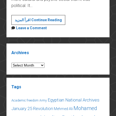
political. It…
A
اقرأ المزيد Continue Reading
baseline
Leave a Comment
“biography”
of
the
Sidebar
revolution
Archives
in
Egypt
Archives
Tags
Egyptian National Archives
Academic freedom
Army
Mohamed
January 25 Revolution
Mehmed Ali