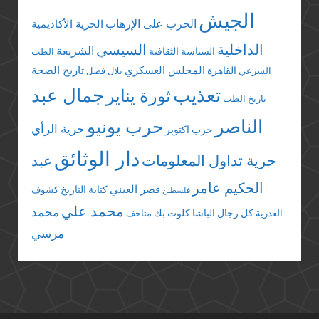
الجيش
الحرب على الإرهاب
الحرية الأكاديمية
الداخلية
السيسي
الشريعة
السياسة الثقافية
الطب
المجلس العسكري
تاريخ الصحة
القاهرة
الشرعي
بلال فضل
تعذيب
جمال عبد
ثورة يناير
تاريخ الطب
الناصر
حرب يونيو
حرية الرأي
حرب اكتوبر
دار الوثائق
حرية تداول المعلومات
عبد
الحكيم عامر
قصر العيني
كتابة التاريخ
كشوف
فلسطين
محمد علي
محمد
كل رجال الباشا
كلوت بك
العذرية
متاحف
مرسي