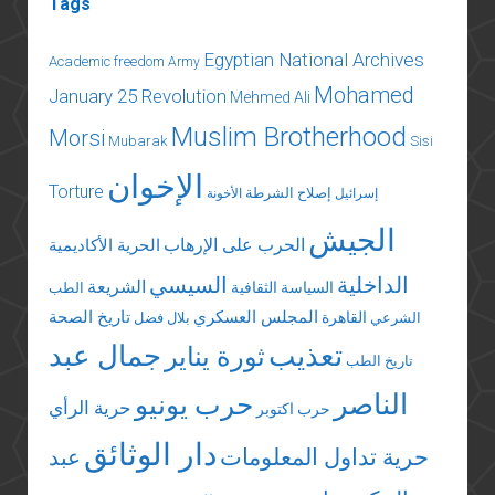
Tags
Egyptian National Archives
Academic freedom
Army
Mohamed
January 25 Revolution
Mehmed Ali
Muslim Brotherhood
Morsi
Mubarak
Sisi
الإخوان
Torture
إصلاح الشرطة
إسرائيل
الأخونة
الجيش
الحرب على الإرهاب
الحرية الأكاديمية
الداخلية
السيسي
الشريعة
السياسة الثقافية
الطب
المجلس العسكري
تاريخ الصحة
القاهرة
الشرعي
بلال فضل
تعذيب
جمال عبد
ثورة يناير
تاريخ الطب
الناصر
حرب يونيو
حرية الرأي
حرب اكتوبر
دار الوثائق
حرية تداول المعلومات
عبد