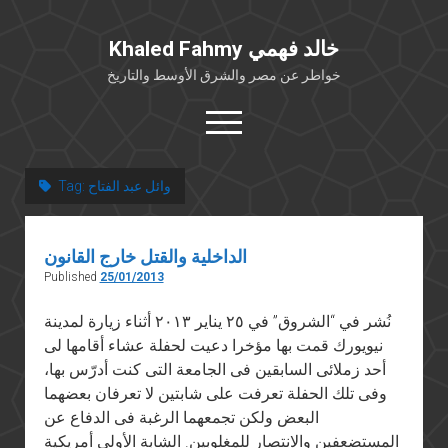
Khaled Fahmy خالد فهمي
خواطر عن مصر والشرق الأوسط والتاريخ
open
menu
twitter
facebook
وائل عبد الفتاح
Tag:
خلفية شخصية
الداخلية والقتل خارج القانون
كتابات أكاديمية
Published
25/01/2013
مقالات صحافية
نُشر في “الشروق” في ٢٥ يناير ٢٠١٣ أثناء زيارة لمدينة
بوستات من فيسبوك
نيويورك قمت بها مؤخرا دعيت لحفلة عشاء أقامها لى
مقابلات في الإعلام
أحد زملائى السابقين فى الجامعة التى كنت أدرّس بها،
Languages
وفى تلك الحفلة تعرفت على شابتين لا تعرفان بعضهما
البعض ولكن تجمعهما الرغبة فى الدفاع عن
المستضعفين والانتصار للمغلوبين. الشابة الأولى أمريكية