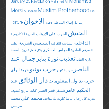
Mohamed
January 25 Revolution
Mehmed Ali
Muslim Brotherhood
Morsi
Mubarak
Sisi
الإخوان
Torture
إصلاح الشرطة
إسرائيل
الأخونة
الجيش
الحرب على الإرهاب
الحرية الأكاديمية
الداخلية
السيسي
الشريعة
السياسة الثقافية
الطب
المجلس العسكري
تاريخ الصحة
القاهرة
الشرعي
بلال فضل
تعذيب
جمال عبد
ثورة يناير
تاريخ الطب
الناصر
حرب يونيو
حرية الرأي
حرب اكتوبر
دار الوثائق
حرية تداول المعلومات
عبد
الحكيم عامر
قصر العيني
كتابة التاريخ
كشوف
فلسطين
محمد علي
محمد
كل رجال الباشا
كلوت بك
العذرية
متاحف
مرسي