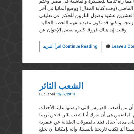
 مما رآه تناميا للعسكرة والفاشية فى مصر. وختم
الماضى (وقت كتابة المقال) ووضع ألمانيا فى آخر
 العشرين عشية وصول النازيين للحكم. فى تعليقى
مزعجة ولكنها قد تكون مفيدة لفهم اللحظة الحالية.
وقلت إن هناك فروقا كثيرة تفصل الإخوان عن…
عن
Leave a C
اقرأ المزيد Continue Reading
الفاشية
والفاشيين
الشعب الثائر
Published
12/07/2013
شروق” في ١٢ يوليو ٢٠١٣ أعتقد أن من أصعب الدروس التى فرضتها علينا الأحداث
 الماضيين هى أن ندرك أننا شعب ثائر. فنحن تربينا
 مدى أجيال قبلنا بالمقولات الطنانة عن عبقرية
نا أننا نكتب تاريخنا بأنفسنا، وأنه بإمكاننا أن نخلع