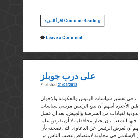
الشرعية
اقرأ المزيد Continue Reading
والثورة
Leave a Comment
على درب جوبلز
Published
21/06/2013
ق” في ٢١ يونيو ٢٠١٣ يحار المرء فى تفسير سياسات الرئيس والحكومة والإخوان
فظين الأخيرة أتفهم أن يتبع الرئيس مرسي سياسات
دودية لقيادات من الشرطة والجيش، بعد أن فشل
فيها للشعب بأن يختار محافظيه لا أن تفرض عليه
فهم أن يُعرض الرئيس عن الدعاوى التى نصحته بأن
ار الإسلامى فى محاولة لامتصاص غضب الناس من