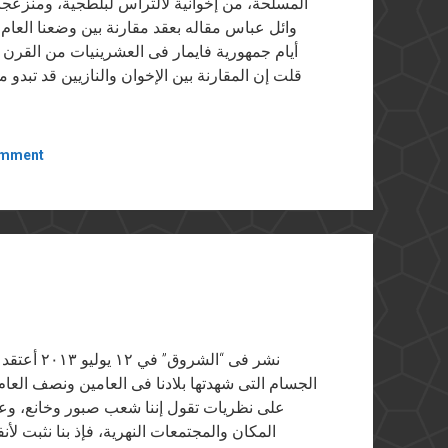
المسلحة، من إخوانية لألتراس لبلطجية، ومنزعجا
وائل عباس مقاله بعقد مقارنة بين وضعنا العام 
أيام جمهورية فايمار فى العشرينيات من القرن
قلت إن المقارنة بين الإخوان والنازيين قد تبدو 
omment
نشر فى “ال
الجسام التى شهدتها بلادنا فى العامين ونصف العام
على نظريات تقول إننا شعب صبور وخانع، وعلى
المكان والمجتمعات النهرية، فإذ بنا نثبت لأنفس