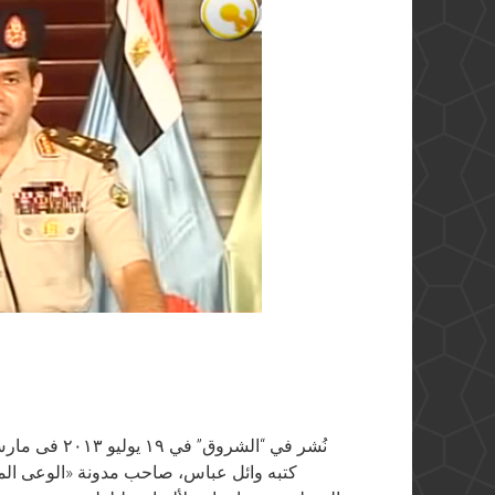
نُشر في “الشر
كتبه وائل عباس، صاحب مدونة «الوعى المص