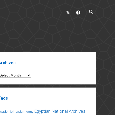
twitter
facebook
ebar
Archives
rchives
Tags
Egyptian National Archives
Academic freedom
Army