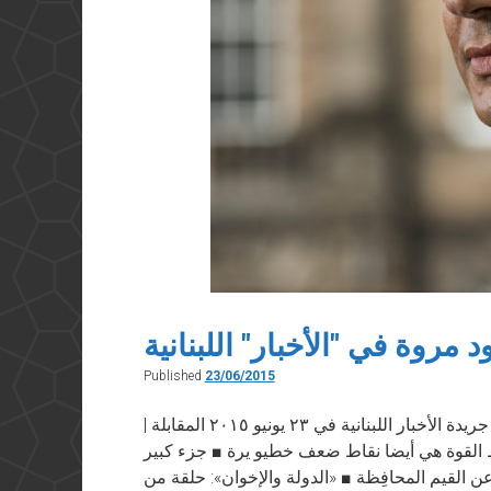
 مروة في "الأخبار" اللبنانية
Published
23/06/2015
نص المقابلة التي أجريتها مع محمود مروة في جريدة الأخبار اللبنانية في ٢٣ يونيو ٢٠١٥ المقابلة |
القوة هي أيضا نقاط ضعف خطيو يرة ■ جزء كبير
 القيم المحافِظة ■ «الدولة والإخوان»: حلقة من