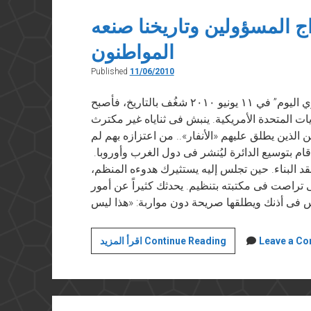
المصرية
ج المسؤولين وتاريخنا صنعه
المواطنون
Published
11/06/2010
حديث مع خلف علي حسن نُشر في “المصري اليوم” في ١١ يونيو ٢٠١٠ شغُف بالتاريخ، فأصبح
ايات المتحدة الأمريكية. ينبش فى ثناياه غير مكترث
ن الذين يطلق عليهم «الأنفار».. من اعتزازه بهم لم
م بتوسيع الدائرة ليُنشر فى دول الغرب وأوروبا.
نقد البناء. حين تجلس إليه يستثيرك هدوءه المنظم،
تى تراصت فى مكتبته بتنظيم. يحدثك كثيراً عن أمور
وثائقنا
Leave a C
اقرأ المزيد Continue Reading
محبوسة
فى
أدراج
المسؤولين