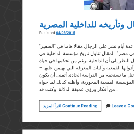
ل وتأريخه للداخلية المصرية
Published
04/08/2015
 “فيسبوك” في ٤ اغسطس ٢٠١٥ منذ عدة أيام نشر علي الرجال مقالا هاما في “السفير”
ة في مصر”. المقال تناول تاريخ مؤسسة الداخلية في
 النظر إلى أن الداخلية برغم من تحكمها في حياة
اتها القمعية وآليات المعرفة التي تهيمن عليها –
تنل ما تستحقه من الدراسة الجادة. أتمنى أن يكون
لمؤسسة القمعية المحورية، وأظنه كذلك لما حواه
من أفكار ورؤي عميقة الدلالة. وكنت قد…
علي
Leave a C
اقرأ المزيد Continue Reading
الرجّال
وتأريخه
للداخلية