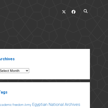
twitter
facebook
ebar
Archives
rchives
Tags
Egyptian National Archives
Academic freedom
Army