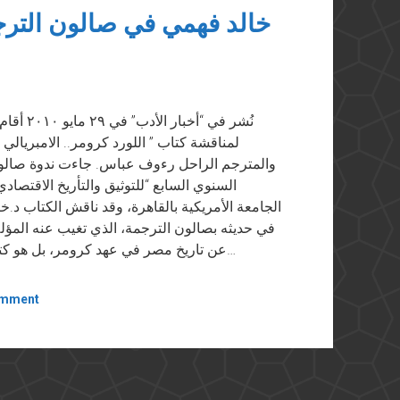
خالد فهمي في صالون الترجم
نُشر في 
لمناقشة كتاب ” اللورد كرومر.. الامبريالي
والمترجم الراحل رءوف عباس. جاءت ندوة صالون
السنوي السابع “للتوثيق والتأريخ الاقتصاد
الجامعة الأمريكية بالقاهرة، وقد ناقش الكتاب د.خ
في حديثه بصالون الترجمة، الذي تغيب عنه المؤل
عن تاريخ مصر في عهد كرومر، بل هو كتاب عن اللورد نفسه”. وتعد هذه النوعية من دراسة…
omment