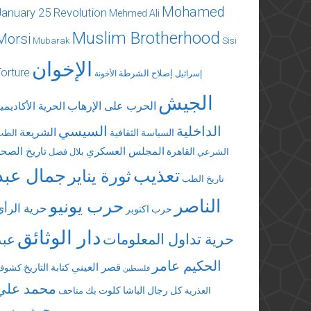
Mohamed
January 25 Revolution
Mehmed Ali
Muslim Brotherhood
Morsi
Mubarak
Sisi
الإخوان
Torture
إصلاح الشرطة
إسرائيل
الأخونة
الجيش
الحرب على الإرهاب
الحرية الأكاديمي
الداخلية
السيسي
الشريعة
السياسة الثقافية
الطب
المجلس العسكري
تاريخ الصحة
القاهرة
الشرعي
بلال فضل
تعذيب
جمال عبد
ثورة يناير
تاريخ الطب
الناصر
حرب يونيو
حرية الرأي
حرب اكتوبر
دار الوثائق
حرية تداول المعلومات
عبد
الحكيم عامر
قصر العيني
كتابة التاريخ
كشوف
فلسطين
محمد علي
كل رجال الباشا
كلوت بك
العذرية
متاحف
محمد مرسي