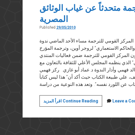
وتاريخنا
ة متحدثاً عن غياب الوثائق
صنعه
المصرية
المواطنون
Published
29/05/2010
“أخبار الأدب” في ٢٩ مايو ٢٠١٠ أقام المركز القومي للترجمة مساء الأحد الماضي ندوة
 والحاكم الاستعماري” لروجر أوين، وترجمة المؤرخ
 المركز القومي للترجمة ضمن فعاليات المنتدي
ي” الذي ينظمه المجلس الأعلي للثقافة بالتعاون مع
الد فهمي وأدار الندوة د.عماد أبو غازي. ركز فهمي
ف، علي طبيعة الكتاب حيث أكد أن” هذا ليس كتابأ
خالد
Leave a C
اقرأ المزيد Continue Reading
فهمي
في
صالون
الترجمة