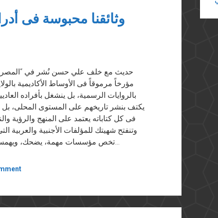
وثائقنا محبوسة فى أدرا
مؤرخاً مرموقاً فى الأوساط الأكاديمية بالول
بالروايات الرسمية، بل ينشغل بأفراده العاديي
يكتف بنشر تاريخهم على المستوى المحلى، بل قا
فى كل كتاباته يعتمد على المنهج والرؤية وال
وتنفتح شهيتك للمؤلفات الأجنبية والعربية ال
تخص مؤسسات مهمة، يضحك، ويهمس فى أذنك ويطلقها صريحة دون مواربة: «هذا ليس…
omment