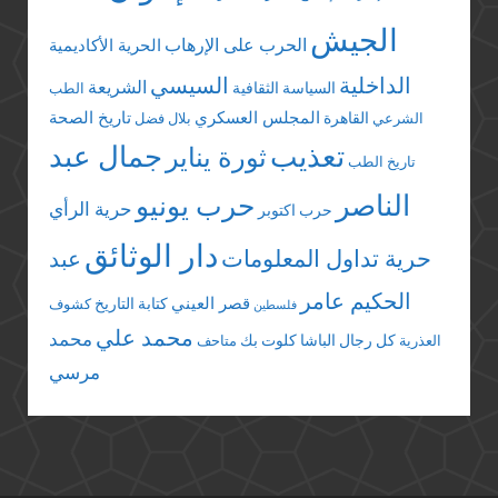
الجيش
الحرب على الإرهاب
الحرية الأكاديمية
الداخلية
السيسي
الشريعة
السياسة الثقافية
الطب
المجلس العسكري
تاريخ الصحة
القاهرة
الشرعي
بلال فضل
تعذيب
جمال عبد
ثورة يناير
تاريخ الطب
الناصر
حرب يونيو
حرية الرأي
حرب اكتوبر
دار الوثائق
حرية تداول المعلومات
عبد
الحكيم عامر
قصر العيني
كتابة التاريخ
كشوف
فلسطين
محمد علي
محمد
كل رجال الباشا
كلوت بك
العذرية
متاحف
مرسي