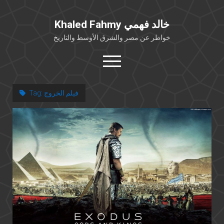
Khaled Fahmy خالد فهمي
خواطر عن مصر والشرق الأوسط والتاريخ
open
menu
twitter
facebook
فيلم الخروج
Tag:
خلفية شخصية
كتابات أكاديمية
مقالات صحافية
بوستات من فيسبوك
مقابلات في الإعلام
Languages