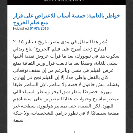
خواطر بالعامية: خمسة أسباب للاعتراض على قرار
منع فيلم الخروج
Published
01/01/2015
نُشر هذا المقال في مدى مصر بتاريخ ١ يناير ٢٠١٥
امبارح رُحت أتفرج على فيلم “الخروج” بتاع ريدلي
سكوت هنا في نيويورك، بعد ما قرأت عروض نقدية أغلبها
سلبي للغاية، وطبعًا بعد ما تابعت قرار وزير الثقافة بمنع
عرض الفيلم في مصر. وبالرغم من إن سقف توقعاتي
كان بالفعل واطي جدا، إلا إن الفيلم نجح في إبهاري
بفشله. مش حاقول لا قصة ولا مناظر، لإن المناظر طبعًا
مبهرة، خصوصًا منظر شق البحر ومنظر السماء اللي
بتمطر تماسيح وحيوانات عقابًا للمصريين على استعبادهم
لليهود. لكن القصة، حتى بمعايير هوليوود، سطحية غير
مقنعة سينمائيًا: لا في تطور درامي للشخصيات، ولا حبكة
شيقة…