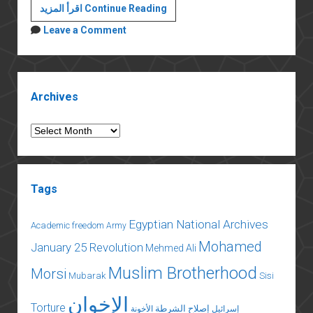
خواطر
اقرأ المزيد Continue Reading
بالعامية:
Leave a Comment
خمسة
أسباب
للاعتراض
Sidebar
على
Archives
قرار
منع
Archives
فيلم
الخروج
Tags
Egyptian National Archives
Academic freedom
Army
Mohamed
January 25 Revolution
Mehmed Ali
Muslim Brotherhood
Morsi
Mubarak
Sisi
الإخوان
Torture
إصلاح الشرطة
إسرائيل
الأخونة