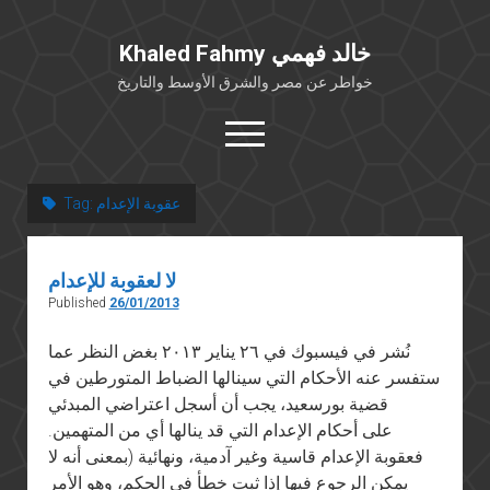
Khaled Fahmy خالد فهمي
خواطر عن مصر والشرق الأوسط والتاريخ
open
menu
twitter
facebook
عقوبة الإعدام
Tag:
خلفية شخصية
لا لعقوبة للإعدام
كتابات أكاديمية
Published
26/01/2013
مقالات صحافية
نُشر في فيسبوك في ٢٦ يناير ٢٠١٣ بغض النظر عما
بوستات من فيسبوك
ستفسر عنه الأحكام التي سينالها الضباط المتورطين في
مقابلات في الإعلام
قضية بورسعيد، يجب أن أسجل اعتراضي المبدئي
Languages
على أحكام الإعدام التي قد ينالها أي من المتهمين.
فعقوبة الإعدام قاسية وغير آدمية، ونهائية (بمعنى أنه لا
يمكن الرجوع فيها إذا ثبت خطأ في الحكم، وهو الأمر