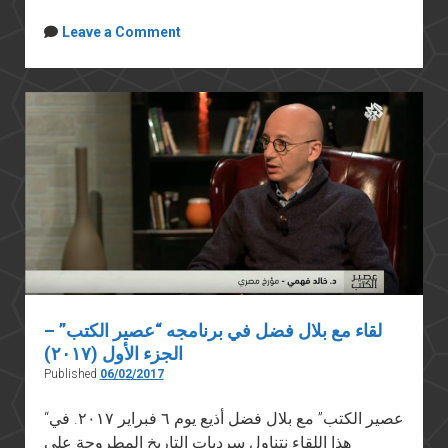
Leave a Comment
لقاء مع بلال فضل في برنامجه “عصير الكتب” –
الجزء الأول (٢٠١٧)
Published
06/02/2017
“عصير الكتب” مع بلال فضل أذيع يوم ٦ فبراير ٢٠١٧. في
هذا اللقاء نتناول سرديات التاريخ المطروحة على