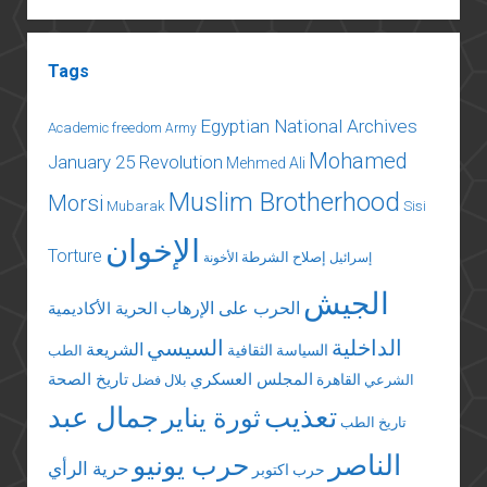
Tags
Egyptian National Archives
Academic freedom
Army
Mohamed
January 25 Revolution
Mehmed Ali
Muslim Brotherhood
Morsi
Mubarak
Sisi
الإخوان
Torture
إصلاح الشرطة
إسرائيل
الأخونة
الجيش
الحرب على الإرهاب
الحرية الأكاديمية
الداخلية
السيسي
الشريعة
السياسة الثقافية
الطب
المجلس العسكري
تاريخ الصحة
القاهرة
الشرعي
بلال فضل
تعذيب
جمال عبد
ثورة يناير
تاريخ الطب
الناصر
حرب يونيو
حرية الرأي
حرب اكتوبر