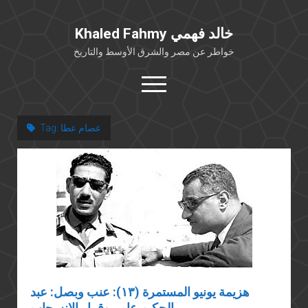
Khaled Fahmy خالد فهمي
خواطر عن مصر والشرق الأوسط والتاريخ
open
menu
twitter
facebook
عصام عطا
Tag:
خلفية شخصية
كتابات أكاديمية
مقالات صحافية
بوستات من فيسبوك
مقابلات في الإعلام
Languages
هزيمة يونيو المستمرة (١٣): عنب وبصل: عبد
الحكيم عامر وقرار الانسحاب