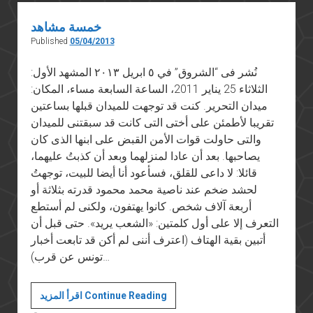
(١٣):
عنب
خمسة مشاهد
وبصل:
Published
05/04/2013
عبد
نُشر فى “الشروق” في ٥ ابريل ٢٠١٣ المشهد الأول:
الحكيم
الثلاثاء 25 يناير 2011، الساعة السابعة مساء، المكان:
عامر
ميدان التحرير. كنت قد توجهت للميدان قبلها بساعتين
وقرار
تقريبا لأطمئن على أختى التى كانت قد سبقتنى للميدان
الانسحاب
والتى حاولت قوات الأمن القبض على ابنها الذى كان
يصاحبها. بعد أن عادا لمنزلهما وبعد أن كذبتُ عليهما،
قائلا: لا داعى للقلق، فسأعود أنا أيضا للبيت، توجهتُ
لحشد ضخم عند ناصية محمد محمود قدرته بثلاثة أو
أربعة آلاف شخص. كانوا يهتفون، ولكنى لم أستطع
التعرف إلا على أول كلمتين: «الشعب يريد». حتى قبل أن
أتبين بقية الهتاف (اعترف أننى لم أكن قد تابعت أخبار
تونس عن قرب)…
خمسة
اقرأ المزيد Continue Reading
مشاهد