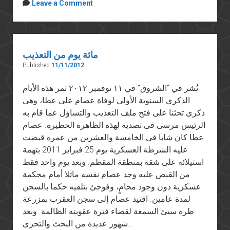
Leave a Comment
مائة يوم من التعذيب
Published
11/11/2012
نُشر في “الشروق” في ١١ نوفمبر ٢٠١٢ تمر هذه الأيام
الذكرى السنوية الأولى لوفاة عصام على عطا، وهى
ذكرى تحثنا على فتح ملف التعذيب والتساؤل عما قام به
الرئيس مرسى فى تصديه لهذه الظاهرة الخطيرة. عصام
عطا كان شابا فى الخامسة والعشرين من عمره قبضت
عليه الشرطة العسكرية يوم 25 فبراير 2011 بتهمة
استيلائه على شقة بمنطقة المقطم. وبعد يوم واحد فقط
من القبض عليه وجد عصام نفسه ماثلا أمام محكمة
عسكرية دون وجود محامٍ، وفوجئ بتلقيه حكما بالسجن
لمدة عامين. اقتيد عصام إلى سجن العقرب بمزرعة
طرة سيئ السمعة لقضاء فترة عقوبته الظالمة. وبعد
شهور عديدة من البحث والتحرى…