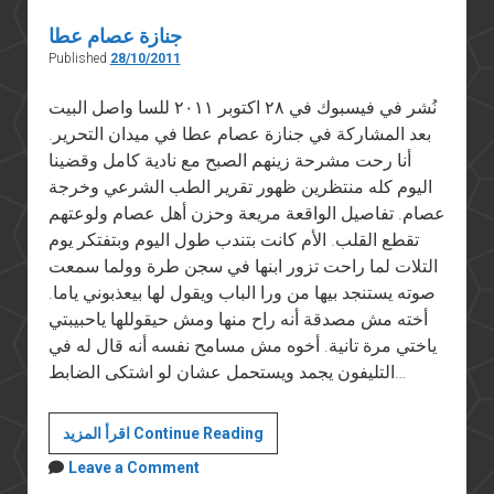
جنازة عصام عطا
Published
28/10/2011
نُشر في فيسبوك في ٢٨ اكتوبر ٢٠١١ للسا واصل البيت
بعد المشاركة في جنازة عصام عطا في ميدان التحرير.
أنا رحت مشرحة زينهم الصبح مع نادية كامل وقضينا
اليوم كله منتظرين ظهور تقرير الطب الشرعي وخرجة
عصام. تفاصيل الواقعة مريعة وحزن أهل عصام ولوعتهم
تقطع القلب. الأم كانت بتندب طول اليوم وبتفتكر يوم
التلات لما راحت تزور ابنها في سجن طرة وولما سمعت
صوته يستنجد بيها من ورا الباب ويقول لها بيعذبوني ياما.
أخته مش مصدقة أنه راح منها ومش حيقوللها ياحبيبتي
ياختي مرة تانية. أخوه مش مسامح نفسه أنه قال له في
التليفون يجمد ويستحمل عشان لو اشتكى الضابط…
جنازة
اقرأ المزيد Continue Reading
عصام
Leave a Comment
عطا