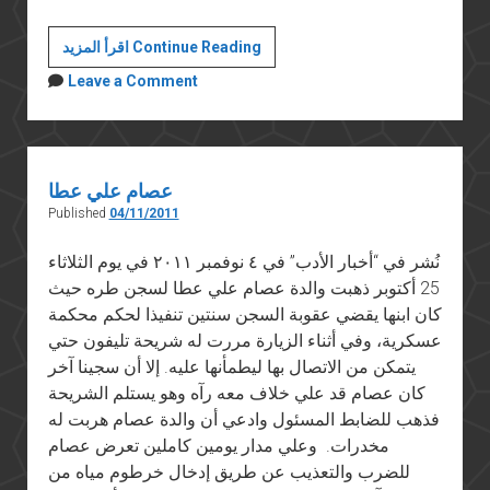
مائة
اقرأ المزيد Continue Reading
يوم
Leave a Comment
من
التعذيب
عصام علي عطا
Published
04/11/2011
نُشر في “أخبار الأدب” في ٤ نوفمبر ٢٠١١ في يوم الثلاثاء
25 أكتوبر ذهبت والدة عصام علي عطا لسجن طره حيث
كان ابنها يقضي عقوبة السجن سنتين تنفيذا لحكم محكمة
عسكرية، وفي أثناء الزيارة مررت له شريحة تليفون حتي
يتمكن من الاتصال بها ليطمأنها عليه. إلا أن سجينا آخر
كان عصام قد علي خلاف معه رآه وهو يستلم الشريحة
فذهب للضابط المسئول وادعي أن والدة عصام هربت له
مخدرات. وعلي مدار يومين كاملين تعرض عصام
للضرب والتعذيب عن طريق إدخال خرطوم مياه من