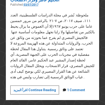
Published
03/07/2017
ملحوظة: نُشر في مجلة الدراسات الفلسطينية، العدد
١١١، صيف ٢٠١٧، ص ٧-٢١. بالرغم من مرور خمسين
عاما على حرب يونيو ١٩٦٧إلا أن الغموض ما يزال يحيط
بالكثير من تفاصيلها ولا زلنا نجهل معلومات أساسية عنها.
فالجيش المصري لم يفرج عما بحوزته من وثائق عن
الحرب، والروايات المتداولة عن هذه الهزيمة المروعة لا
تعتمد على وثائق رسمية. يتناول هذا المقال لحظة
مفصلية في مجريات الحرب على الجبهة المصرية، أي
لحظة إصدار المشير عبد الحكيم عامر، القائد العام
للجيش المصري، قرار الانسحاب، ويحلل المقال الروايات
الشائعة عن هذا القرار المصيري لكي يوضح كيف أدى
غياب الوثائق الرسمية إلى تضارب ولبس في هذه…
هزيمة
1 Comment
اقرأ المزيد Continue Reading
يونيو
المستمرة