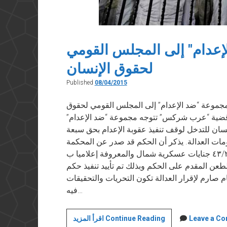
إعدام" إلى المجلس القومي
لحقوق الإنسان
Published
08/04/2015
 في ٨ ابريل ٢٠١٥ عاجل من مجموعة “ضد الإعدام” إلى المجلس القومي لحقوق
ي قضية “عرب شركس” تتوجه مجموعة “ضد الإعدام”
سان للتدخل لوقف تنفيذ عقوبة الإعدام بحق سبعة
ومات العدالة. يذكر أن الحكم قد صدر عن المحكمة
العسكرية في ٢١ أكتوبر الماضي في القضية ٤٣/٢٠١٤ جنايات عسكرية شمال والمعروفة إعلاميا ب
رس تم رفض الطعن المقدم على الحكم وبذلك تم تأييد تنفيذ حكم
ظام صارم لإقرار العدالة تكون التحريات والتحقيقات
فيه…
بيان
Leave a C
اقرأ المزيد Continue Reading