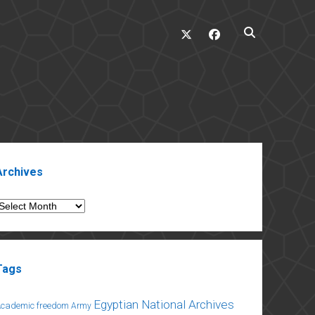
twitter
facebook
ebar
Archives
rchives
Tags
Egyptian National Archives
Academic freedom
Army