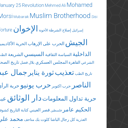
Mohamed
January 25 Revolution
Mehmed Ali
Muslim Brotherhood
Morsi
Mubarak
Sisi
الإخوان
Torture
إصلاح الشرطة
إسرائيل
الأخونة
الجيش
الحرب على الإرهاب
الحرية الأكاديمي
الداخلية
السيسي
الشريعة
السياسة الثقافية
الطب
المجلس العسكري
تاريخ الصحة
القاهرة
الشرعي
بلال فضل
تعذيب
جمال عبد
ثورة يناير
تاريخ الطب
الناصر
حرب يونيو
حرية الرأي
حرب اكتوبر
دار الوثائق
حرية تداول المعلومات
عبد
الحكيم عامر
قصر العيني
كتابة التاريخ
كشوف
فلسطين
محمد علي
كل رجال الباشا
كلوت بك
العذرية
متاحف
محمد مرسي